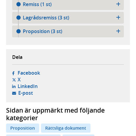
Remiss (1 st)
Lagrådsremiss (3 st)
Proposition (3 st)
Dela
- öppnas i ny flik, extern webbplats,
Facebook
- öppnas i ny flik, extern webbplats,
X
- öppnas i ny flik, extern webbplats,
LinkedIn
- öppnar din e-postklient,
E-post
Sidan är uppmärkt med följande
kategorier
Proposition
Rättsliga dokument