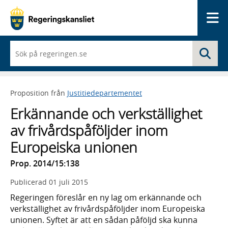
Me
När
Sö
du
börjar
skriva
så
Proposition från
Justitiedepartementet
framträder
en
Erkännande och verkställighet
lista
med
av frivårdspåföljder inom
sökförslag
Europeiska unionen
Prop. 2014/15:138
Publicerad
01 juli 2015
Regeringen föreslår en ny lag om erkännande och
verkställighet av frivårdspåföljder inom Europeiska
unionen. Syftet är att en sådan påföljd ska kunna