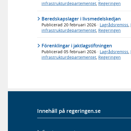
infrastrukturdepartementet
,
Regeringen
Beredskapslager i livsmedelskedjan
Publicerad
20 februari 2026
·
Lagrådsremiss
,
infrastrukturdepartementet
,
Regeringen
Förenklingar i jaktlagstiftningen
Publicerad
05 februari 2026
·
Lagrådsremiss
,
infrastrukturdepartementet
,
Regeringen
Innehåll på regeringen.se