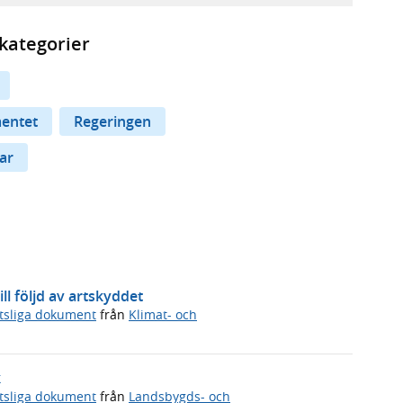
kategorier
mentet
Regeringen
ar
ll följd av artskyddet
tsliga dokument
från
Klimat- och
k
tsliga dokument
från
Landsbygds- och