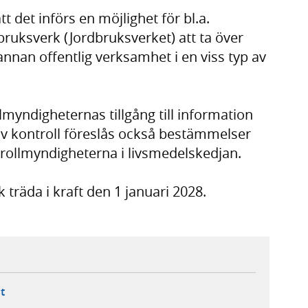
t det införs en möjlighet för bl.a.
ruksverk (Jordbruksverket) att ta över
 annan offentlig verksamhet i en viss typ av
llmyndigheternas tillgång till information
tiv kontroll föreslås också bestämmelser
rollmyndigheterna i livsmedelskedjan.
träda i kraft den 1 januari 2028.
ebbplats,
ern webbplats,
 ny flik, extern webbplats,
- öppnar din e-postklient,
t