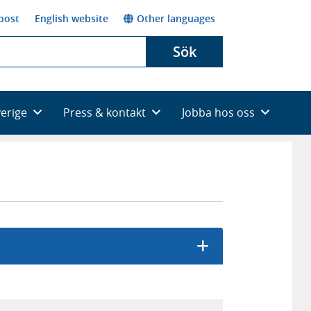
post
English website
Other languages
Sök
verige
Press & kontakt
Jobba hos oss