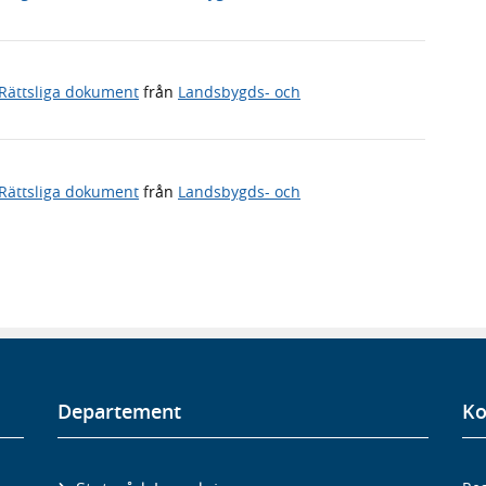
Rättsliga dokument
från
Landsbygds- och
Rättsliga dokument
från
Landsbygds- och
Departement
Ko