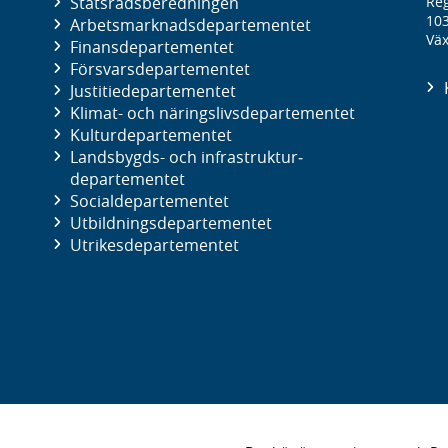
Statsrådsberedningen
Reg
10
Arbetsmarknads­departementet
Väx
Finans­departementet
Försvars­departementet
Justitie­departementet
Klimat- och näringslivs­departementet
Kultur­departementet
Landsbygds- och infrastruktur­
departementet
Social­departementet
Utbildnings­departementet
Utrikes­departementet