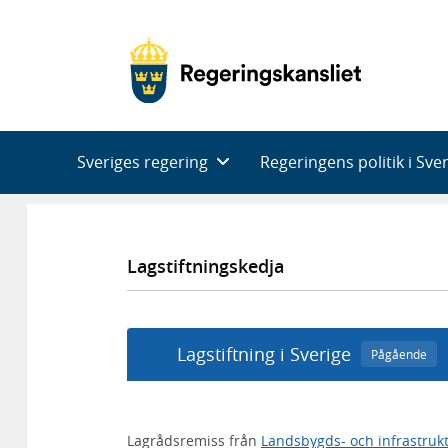
Huvudnavigering
Sveriges regering
Regeringens politik i Sve
Lagstiftningskedja
Lagstiftning i Sverige
Pågående
Lagrådsremiss från
Landsbygds- och infrastru