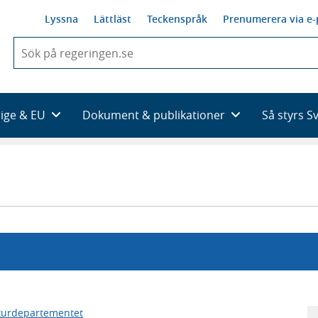
Lyssna
Lättläst
Teckenspråk
Prenumerera via e-
När
du
börjar
skriva
så
rige & EU
Dokument & publikationer
Så styrs S
framträder
en
lista
med
sökförslag
kturdepartementet