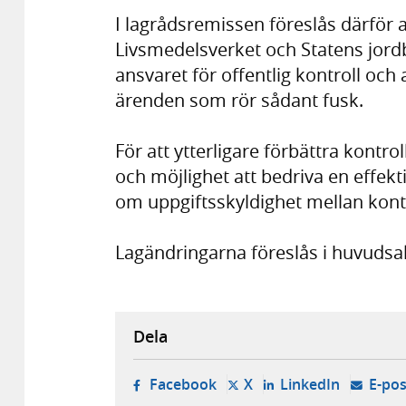
I lagrådsremissen föreslås därför at
Livsmedelsverket och Statens jordb
ansvaret för offentlig kontroll och
ärenden som rör sådant fusk.
För att ytterligare förbättra kontro
och möjlighet att bedriva en effek
om uppgiftsskyldighet mellan kont
Lagändringarna föreslås i huvudsak 
Dela
- öppnas i ny flik, extern w
- öppnas i ny flik, ext
- öppnas i
Facebook
X
LinkedIn
E-pos