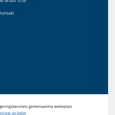
el 08-405 10 00
Kontakt
Regeringskansliets gemensamma webbplats.
lningar av kakor