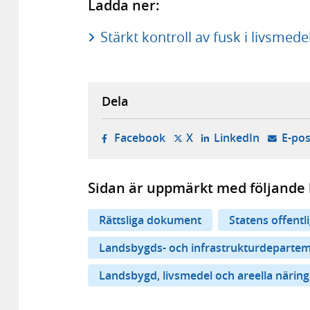
Ladda ner:
Stärkt kontroll av fusk i livsmed
Dela
- öppnas i ny flik, extern w
- öppnas i ny flik, ext
- öppnas i
Facebook
X
LinkedIn
E-pos
Sidan är uppmärkt med följande 
Rättsliga dokument
Statens offentl
Landsbygds- och infrastrukturdeparte
Landsbygd, livsmedel och areella näring