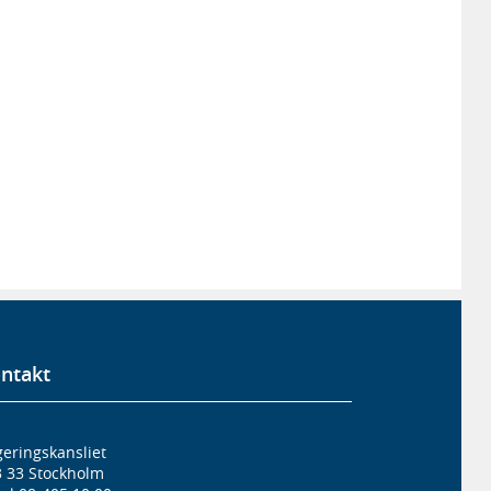
ntakt
eringskansliet
3 33 Stockholm