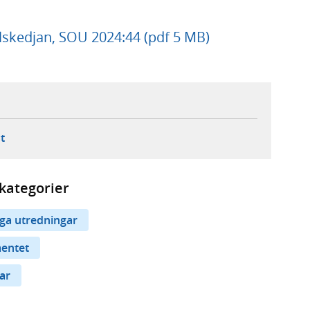
elskedjan, SOU 2024:44 (pdf 5 MB)
ebbplats,
ern webbplats,
 ny flik, extern webbplats,
- öppnar din e-postklient,
t
kategorier
iga utredningar
mentet
ar