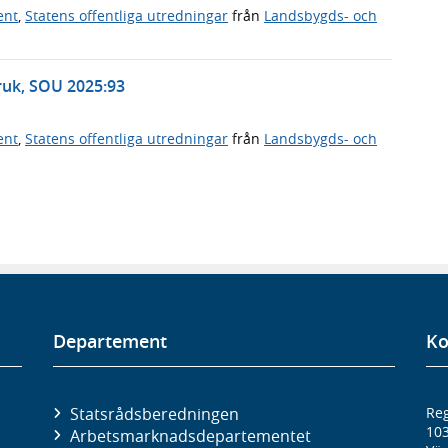
ent
,
Statens offentliga utredningar
från
Landsbygds- och
bruk, SOU 2025:93
ent
,
Statens offentliga utredningar
från
Landsbygds- och
Departement
Ko
Statsrådsberedningen
Reg
10
Arbetsmarknads­departementet