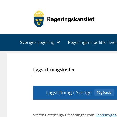
Huvudnavigering
Sveriges regering
Regeringens politik i Sve
Lagstiftningskedja
Lagstiftning i Sverige
Pågående
Statens offentliga utredningar från
Landsbygds-