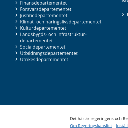
Väx
Finans­departementet
Försvars­departementet
Justitie­departementet
Klimat- och näringslivs­departementet
Kultur­departementet
Landsbygds- och infrastruktur­
departementet
Social­departementet
Utbildnings­departementet
Utrikes­departementet
Det här är regeringens och 
Om Regeringskansliet
Instäl