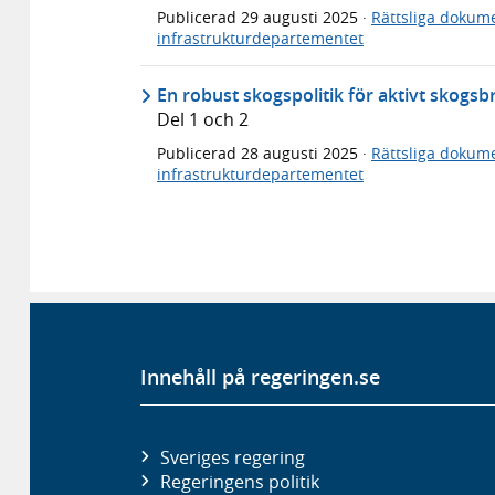
Publicerad
29 augusti 2025
·
Rättsliga dokum
infrastrukturdepartementet
En robust skogspolitik för aktivt skogs
Del 1 och 2
Publicerad
28 augusti 2025
·
Rättsliga dokum
infrastrukturdepartementet
Innehåll på regeringen.se
Sveriges regering
Regeringens politik