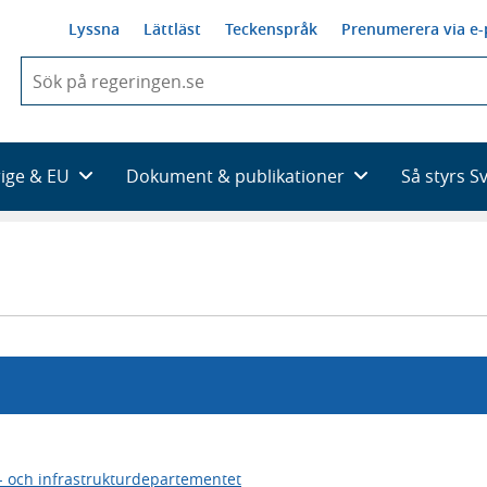
Lyssna
Lättläst
Teckenspråk
Prenumerera via e-
När
du
börjar
skriva
så
rige & EU
Dokument & publikationer
Så styrs S
framträder
en
lista
med
sökförslag
 och infrastrukturdepartementet