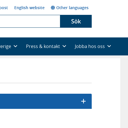
post
English website
Other languages
Sök
verige
Press & kontakt
Jobba hos oss