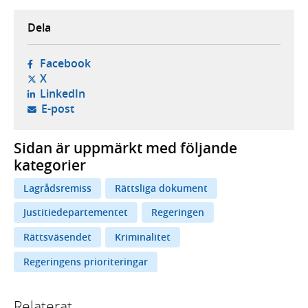
Dela
- öppnas i ny flik, extern webbplats,
Facebook
- öppnas i ny flik, extern webbplats,
X
- öppnas i ny flik, extern webbplats,
LinkedIn
- öppnar din e-postklient,
E-post
Sidan är uppmärkt med följande
kategorier
Lagrådsremiss
Rättsliga dokument
Justitiedepartementet
Regeringen
Rättsväsendet
Kriminalitet
Regeringens prioriteringar
Relaterat