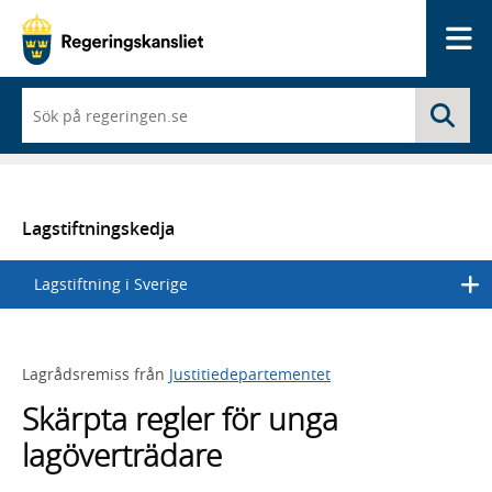
Me
När
Sö
du
börjar
skriva
så
framträder
en
Lagstiftningskedja
lista
med
Lagstiftning i Sverige
sökförslag
Lagrådsremiss från
Justitiedepartementet
Skärpta regler för unga
lagöverträdare