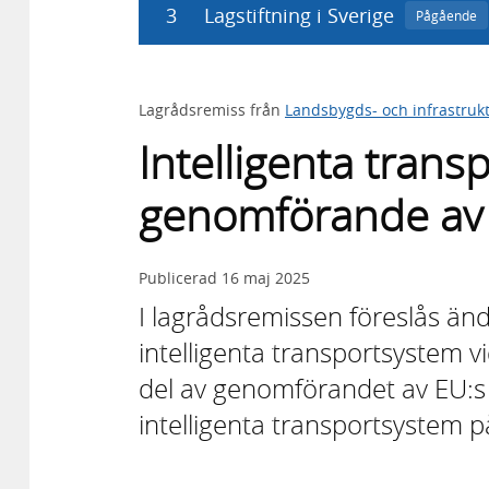
3
Lagstiftning i Sverige
Pågående
Lagrådsremiss från
Landsbygds- och infrastru
Intelligenta trans
genomförande av 
Publicerad
16 maj 2025
I lagrådsremissen föreslås än
intelligenta transportsystem v
del av genomförandet av EU:s
intelligenta transportsystem 