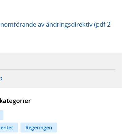
enomförande av ändringsdirektiv (pdf 2
ebbplats,
ern webbplats,
 ny flik, extern webbplats,
- öppnar din e-postklient,
t
kategorier
mentet
Regeringen