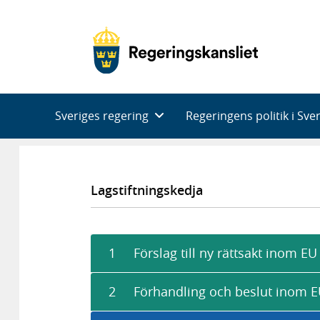
Huvudnavigering
Sveriges regering
Regeringens politik i Sve
Lagstiftningskedja
1
Förslag till ny rättsakt inom EU
2
Förhandling och beslut inom 