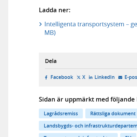
Ladda ner:
Intelligenta transportsystem – g
MB)
Dela
- öppnas i ny flik, extern w
- öppnas i ny flik, ext
- öppnas i
Facebook
X
LinkedIn
E-pos
Sidan är uppmärkt med följande 
Lagrådsremiss
Rättsliga dokument
Landsbygds- och infrastrukturdeparte