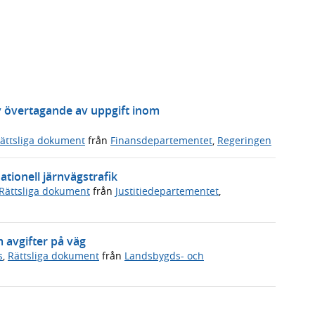
v övertagande av uppgift inom
ättsliga dokument
från
Finansdepartementet
,
Regeringen
ationell järnvägstrafik
Rättsliga dokument
från
Justitiedepartementet
,
avgifter på väg
s
,
Rättsliga dokument
från
Landsbygds- och