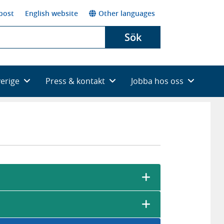
post
English website
Other languages
Sök
verige
Press & kontakt
Jobba hos oss