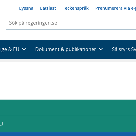
Lyssna
Lättläst
Teckenspråk
Prenumerera via e-
När
du
börjar
skriva
så
rige & EU
Dokument & publikationer
Så styrs S
framträder
en
lista
med
sökförslag
EU