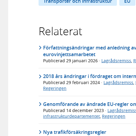
Transporter och infrastruktur
EU
Relaterat
Författningsändringar med anledning a
eurovinjettsamarbetet
Publicerad
29 januari 2026
·
Lagrådsremiss
,
R
2018 års ändringar i fördraget om intern
Publicerad
29 februari 2024
·
Lagrådsremiss
,
Regeringen
Genomförande av ändrade EU-regler om 
Publicerad
14 december 2023
·
Lagrådsremis
infrastrukturdepartementet
,
Regeringen
Nya trafikförsäkringsregler