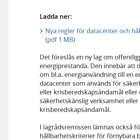
Ladda ner:
Nya regler för datacenter och hå
(pdf 1 MB)
Det föreslås en ny lag om offentl
energiprestanda. Den innebär att 
om bl.a. energianvändning till en e
datacenter som används för säkerh
eller krisberedskapsändamål eller d
säkerhetskänslig verksamhet eller f
krisberedskapsändamål.
I lagrådsremissen lämnas också f
hållbarhetskriterier för förnybara 