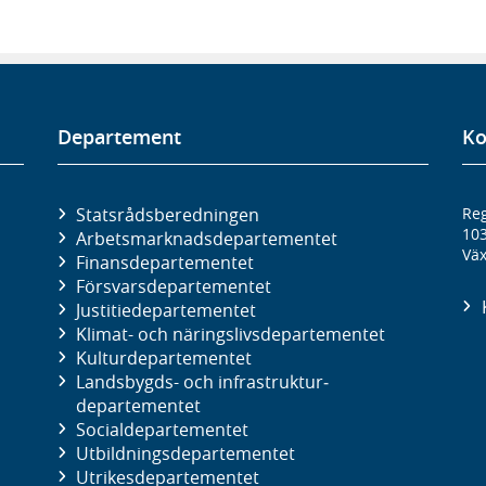
Departement
Ko
Statsrådsberedningen
Reg
10
Arbetsmarknads­departementet
Väx
Finans­departementet
Försvars­departementet
Justitie­departementet
Klimat- och näringslivs­departementet
Kultur­departementet
Landsbygds- och infrastruktur­
departementet
Social­departementet
Utbildnings­departementet
Utrikes­departementet