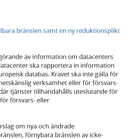
llbara bränslen samt en ny reduktionsplikt
iggörande av information om datacenters
datacenter ska rapportera in information
uropeisk databas. Kravet ska inte gälla för
etskänslig verksamhet eller för försvars-
är tjänster tillhandahålls uteslutande för
ör försvars- eller
örslag om nya och ändrade
bränslen, förnybara bränslen av icke-