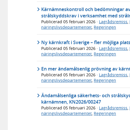
Kärnämneskontroll och bedömningar av
strålskyddskrav i verksamhet med strå
Publicerad
05 februari 2026
·
Lagrådsremiss
,
näringslivsdepartementet
,
Regeringen
Ny kärnkraft i Sverige – fler möjliga pl
Publicerad
05 februari 2026
·
Lagrådsremiss
,
näringslivsdepartementet
,
Regeringen
En mer ändamålsenlig prövning av kärn
Publicerad
05 februari 2026
·
Lagrådsremiss
,
näringslivsdepartementet
,
Regeringen
Ändamålsenliga säkerhets- och strålsky
kärnämnen, KN2026/00247
Publicerad
05 februari 2026
·
Lagrådsremiss
,
näringslivsdepartementet
,
Regeringen