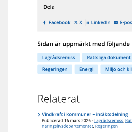
Dela
- öppnas i ny flik, extern w
- öppnas i ny flik, ext
- öppnas i
Facebook
X
LinkedIn
E-pos
Sidan är uppmärkt med följande 
Lagrådsremiss
Rättsliga dokument
Regeringen
Energi
Miljö och kl
Relaterat
Vindkraft i kommuner – intäktsdelning
Publicerad
16 mars 2026
·
Lagrådsremiss
,
Rät
näringslivsdepartementet
,
Regeringen