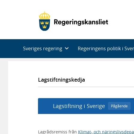
Huvudnavigering
Sveriges regering
Regeringens politik i Sve
Lagstiftningskedja
Lagstiftning i Sverige
Pågående
Lagrådsremiss från
Klimat- och näringslivsdep