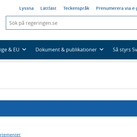
Lyssna
Lättläst
Teckenspråk
Prenumerera via e-
När
du
börjar
skriva
så
rige & EU
Dokument & publikationer
Så styrs S
framträder
en
lista
med
sökförslag
artementet