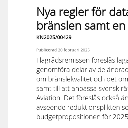
Nya regler för da
bränslen samt en 
KN2025/00429
Publicerad
20 februari 2025
I lagrådsremissen föreslås lagä
genomföra delar av de ändrad
om bränslekvalitet och det oma
samt till att anpassa svensk r
Aviation. Det föreslås också 
avseende reduktionsplikten s
budgetpropositionen för 2025