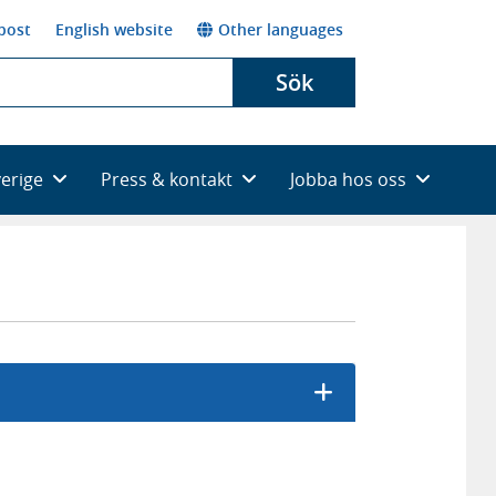
post
English website
Other languages
Sök
verige
Press & kontakt
Jobba hos oss