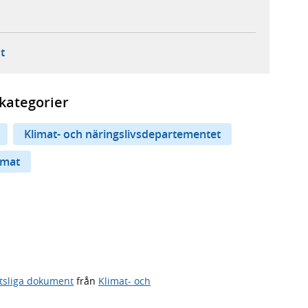
ebbplats,
ern webbplats,
 ny flik, extern webbplats,
- öppnar din e-postklient,
t
kategorier
Klimat- och näringslivsdepartementet
imat
tsliga dokument
från
Klimat- och