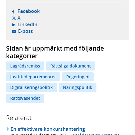
- öppnas i ny flik, extern webbplats,
Facebook
- öppnas i ny flik, extern webbplats,
X
- öppnas i ny flik, extern webbplats,
LinkedIn
- öppnar din e-postklient,
E-post
Sidan är uppmärkt med följande
kategorier
Lagrådsremiss
Rättsliga dokument
Justitiedepartementet
Regeringen
Digitaliseringspolitik
Näringspolitik
Rättsväsendet
Relaterat
En effektivare konkurshantering