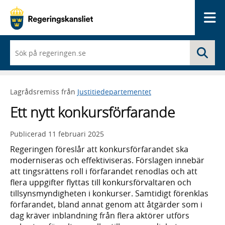
Me
När
Sö
du
börjar
skriva
så
Lagrådsremiss från
Justitiedepartementet
framträder
en
Ett nytt konkursförfarande
lista
med
sökförslag
Publicerad
11 februari 2025
Regeringen föreslår att konkursförfarandet ska
moderniseras och effektiviseras. Förslagen innebär
att tingsrättens roll i förfarandet renodlas och att
flera uppgifter flyttas till konkursförvaltaren och
tillsynsmyndigheten i konkurser. Samtidigt förenklas
förfarandet, bland annat genom att åtgärder som i
dag kräver inblandning från flera aktörer utförs