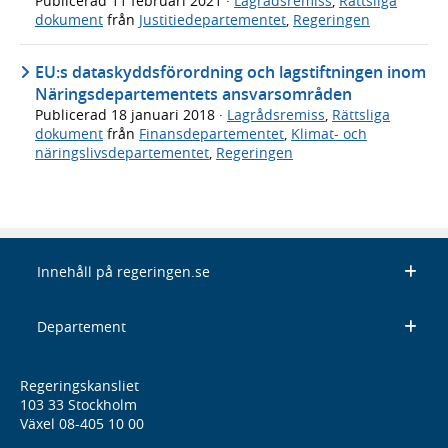
Publicerad
11 februari 2021
·
Lagrådsremiss
,
Rättsliga
dokument
från
Justitiedepartementet
,
Regeringen
EU:s dataskyddsförordning och lagstiftningen inom
Näringsdepartementets ansvarsområden
Publicerad
18 januari 2018
·
Lagrådsremiss
,
Rättsliga
dokument
från
Finansdepartementet
,
Klimat- och
näringslivsdepartementet
,
Regeringen
Innehåll på regeringen.se
Departement
Regeringskansliet
103 33 Stockholm
Växel 08-405 10 00