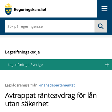
Me
När
Sö
du
börjar
skriva
så
framträder
en
Lagstiftningskedja
lista
med
Lagstiftning i Sverige
sökförslag
Lagrådsremiss från
Finansdepartementet
Avtrappat ränteavdrag för lån
utan säkerhet