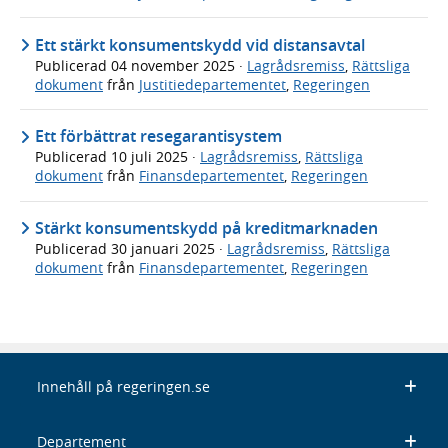
Ett stärkt konsumentskydd vid distansavtal
Publicerad
04 november 2025
·
Lagrådsremiss
,
Rättsliga
dokument
från
Justitiedepartementet
,
Regeringen
Ett förbättrat resegarantisystem
Publicerad
10 juli 2025
·
Lagrådsremiss
,
Rättsliga
dokument
från
Finansdepartementet
,
Regeringen
Stärkt konsumentskydd på kreditmarknaden
Publicerad
30 januari 2025
·
Lagrådsremiss
,
Rättsliga
dokument
från
Finansdepartementet
,
Regeringen
Innehåll på regeringen.se
Departement