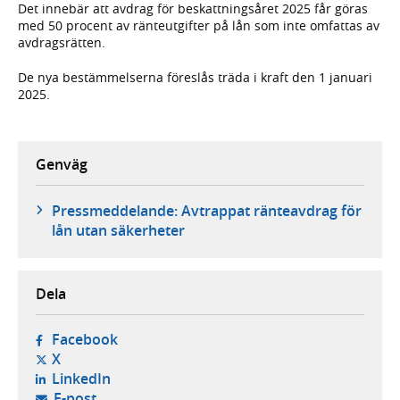
Det innebär att avdrag för beskattningsåret 2025 får göras
med 50 procent av ränteutgifter på lån som inte omfattas av
avdragsrätten.
De nya bestämmelserna föreslås träda i kraft den 1 januari
2025.
Genväg
Pressmeddelande: Avtrappat ränteavdrag för
lån utan säkerheter
Dela
- öppnas i ny flik, extern webbplats,
Facebook
- öppnas i ny flik, extern webbplats,
X
- öppnas i ny flik, extern webbplats,
LinkedIn
- öppnar din e-postklient,
E-post