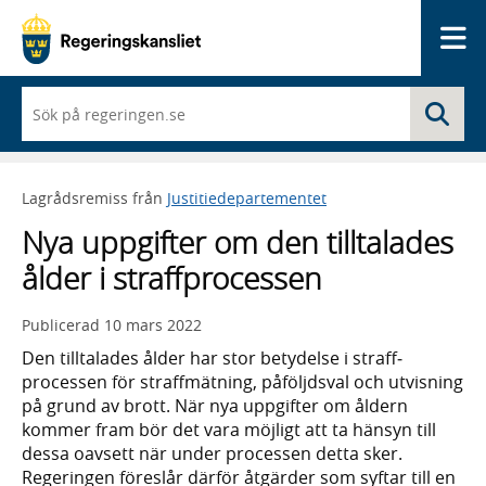
Me
När
Sö
du
börjar
skriva
så
Lagrådsremiss från
Justitiedepartementet
framträder
en
Nya uppgifter om den tilltalades
lista
med
ålder i straffprocessen
sökförslag
Publicerad
10 mars 2022
Den tilltalades ålder har stor bety­delse i straff­
processen för straff­mätning, påföljds­val och utvisning
på grund av brott. När nya upp­gifter om åldern
kommer fram bör det vara möjligt att ta hänsyn till
dessa oavsett när under pro­cessen detta sker.
Regeringen föreslår därför åtgärder som syftar till en