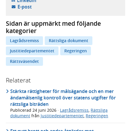
- öppnas i ny flik, extern webbplats,
LinkedIn
- öppnar din e-postklient,
E-post
Sidan är uppmärkt med följande
kategorier
Lagrådsremiss
Rättsliga dokument
Justitiedepartementet
Regeringen
Rättsväsendet
Relaterat
Stärkta rättigheter för målsägande och en mer
ändamålsenlig kontroll över statens utgifter för
rättsliga biträden
Publicerad
24 juni 2026
·
Lagrådsremiss
,
Rättsliga
dokument
från
Justitiedepartementet
,
Regeringen
Ett nytt brott och andra åtgärder mot