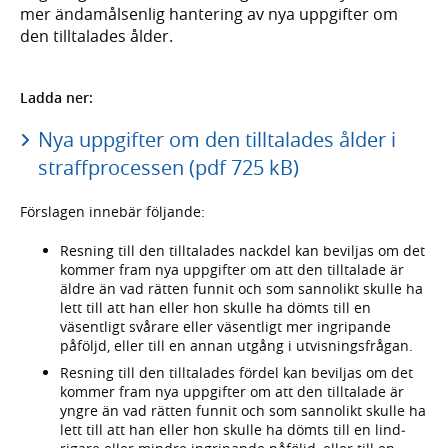
mer ända­måls­enlig hantering av nya upp­gifter om
den till­talades ålder.
Ladda ner:
Nya uppgifter om den tilltalades ålder i
straffprocessen (pdf 725 kB)
Förslagen innebär följande:
Resning till den tilltalades nackdel kan beviljas om det
kommer fram nya uppgifter om att den tilltalade är
äldre än vad rätten funnit och som sannolikt skulle ha
lett till att han eller hon skulle ha dömts till en
väsentligt svårare eller väsentligt mer ingripande
påföljd, eller till en annan utgång i utvisnings­frågan.
Resning till den tilltalades fördel kan beviljas om det
kommer fram nya uppgifter om att den tilltalade är
yngre än vad rätten funnit och som sannolikt skulle ha
lett till att han eller hon skulle ha dömts till en lind­