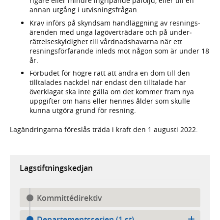
rigare eller mindre ingripande påföljd, eller till en
annan utgång i utvis­nings­frågan.
Krav införs på skyndsam hand­läggning av resnings­
ärenden med unga lagöver­trädare och på under­
rättelse­skyldig­het till vårdnads­havarna när ett
resnings­förfarande inleds mot någon som är under 18
år.
Förbudet för högre rätt att ändra en dom till den
tilltalades nackdel när endast den tilltalade har
överklagat ska inte gälla om det kommer fram nya
uppgifter om hans eller hennes ålder som skulle
kunna utgöra grund för resning.
Lagändringarna föreslås träda i kraft den 1 augusti 2022.
Lagstiftningskedjan
Kommittédirektiv
Departementsserien (1 st)