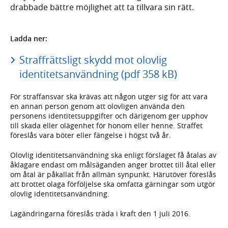
drabbade bättre möjlighet att ta tillvara sin rätt.
Ladda ner:
Straffrättsligt skydd mot olovlig
identitetsanvändning (pdf 358 kB)
För straffansvar ska krävas att någon utger sig för att vara
en annan person genom att olovligen använda den
personens identitetsuppgifter och därigenom ger upphov
till skada eller olägenhet för honom eller henne. Straffet
föreslås vara böter eller fängelse i högst två år.
Olovlig identitetsanvändning ska enligt förslaget få åtalas av
åklagare endast om målsäganden anger brottet till åtal eller
om åtal är påkallat från allmän synpunkt. Härutöver föreslås
att brottet olaga förföljelse ska omfatta gärningar som utgör
olovlig identitetsanvändning.
Lagändringarna föreslås träda i kraft den 1 juli 2016.