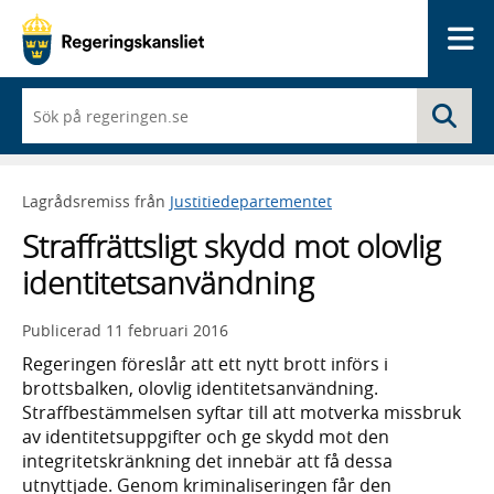
Me
När
Sö
du
börjar
skriva
så
Lagrådsremiss från
Justitiedepartementet
framträder
en
Straffrättsligt skydd mot olovlig
lista
med
identitetsanvändning
sökförslag
Publicerad
11 februari 2016
Regeringen föreslår att ett nytt brott införs i
brottsbalken, olovlig identitetsanvändning.
Straffbestämmelsen syftar till att motverka missbruk
av identitetsuppgifter och ge skydd mot den
integritetskränkning det innebär att få dessa
utnyttjade. Genom kriminaliseringen får den