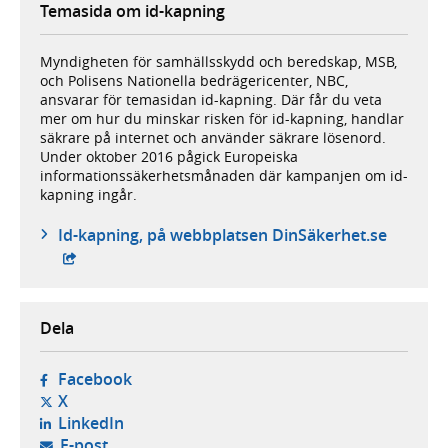
Temasida om id-kapning
Myndigheten för samhällsskydd och beredskap, MSB,
och Polisens Nationella bedrägericenter, NBC,
ansvarar för temasidan id-kapning. Där får du veta
mer om hur du minskar risken för id-kapning, handlar
säkrare på internet och använder säkrare lösenord.
Under oktober 2016 pågick Europeiska
informationssäkerhetsmånaden där kampanjen om id-
kapning ingår.
- exter
Id-kapning, på webbplatsen DinSäkerhet.se
Dela
- öppnas i ny flik, extern webbplats,
Facebook
- öppnas i ny flik, extern webbplats,
X
- öppnas i ny flik, extern webbplats,
LinkedIn
- öppnar din e-postklient,
E-post