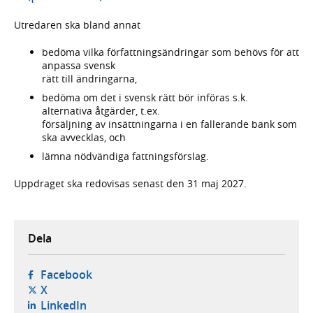
Utredaren ska bland annat
bedöma vilka författningsändringar som behövs för att
anpassa svensk
rätt till ändringarna,
bedöma om det i svensk rätt bör införas s.k.
alternativa åtgärder, t.ex.
försäljning av insättningarna i en fallerande bank som
ska avvecklas, och
lämna nödvändiga fattningsförslag.
Uppdraget ska redovisas senast den 31 maj 2027.
Dela
- öppnas i ny flik, extern webbplats,
Facebook
- öppnas i ny flik, extern webbplats,
X
- öppnas i ny flik, extern webbplats,
LinkedIn