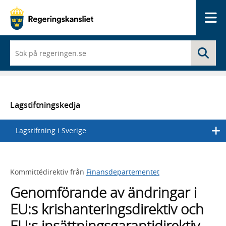
Me
När
Sö
du
börjar
skriva
så
framträder
en
Lagstiftningskedja
lista
med
Lagstiftning i Sverige
sökförslag
Kommittédirektiv från
Finansdepartementet
Genomförande av ändringar i
EU:s krishanteringsdirektiv och
EU:s insättningsgarantidirektiv