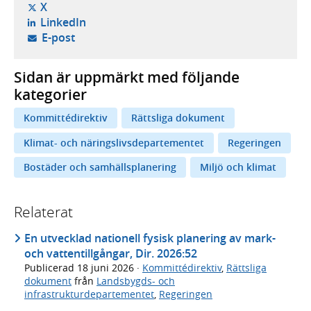
- öppnas i ny flik, extern webbplats,
X
- öppnas i ny flik, extern webbplats,
LinkedIn
- öppnar din e-postklient,
E-post
Sidan är uppmärkt med följande
kategorier
Kommittédirektiv
Rättsliga dokument
Klimat- och näringslivsdepartementet
Regeringen
Bostäder och samhällsplanering
Miljö och klimat
Relaterat
En utvecklad nationell fysisk planering av mark-
och vattentillgångar, Dir. 2026:52
Publicerad
18 juni 2026
·
Kommittédirektiv
,
Rättsliga
dokument
från
Landsbygds- och
infrastrukturdepartementet
,
Regeringen