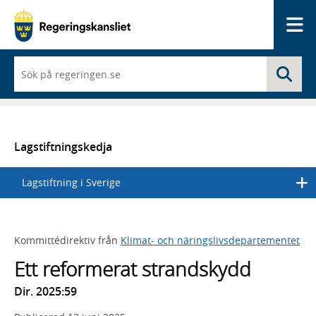
Me
När
Sö
du
börjar
skriva
så
framträder
en
Lagstiftningskedja
lista
med
Lagstiftning i Sverige
sökförslag
Kommittédirektiv från
Klimat- och näringslivsdepartementet
Ett reformerat strandskydd
Dir. 2025:59