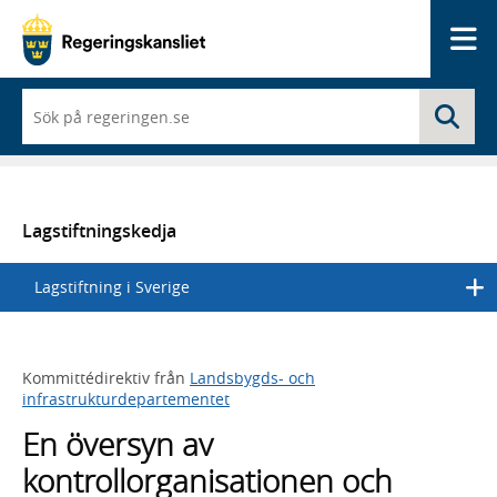
Me
När
Sö
du
börjar
skriva
så
framträder
en
Lagstiftningskedja
lista
med
Lagstiftning i Sverige
sökförslag
Kommittédirektiv från
Landsbygds- och
infrastrukturdepartementet
En översyn av
kontrollorganisationen och