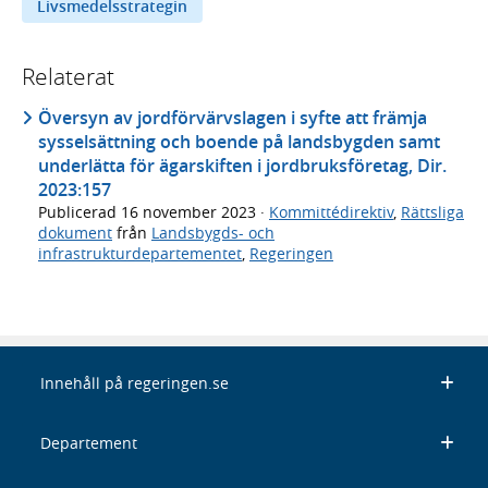
Livsmedelsstrategin
Relaterat
Översyn av jordförvärvslagen i syfte att främja
sysselsättning och boende på landsbygden samt
underlätta för ägarskiften i jordbruksföretag, Dir.
2023:157
Publicerad
16 november 2023
·
Kommittédirektiv
,
Rättsliga
dokument
från
Landsbygds- och
infrastrukturdepartementet
,
Regeringen
Innehåll på regeringen.se
Departement