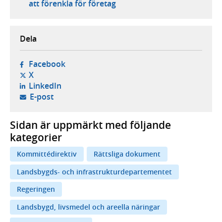
att förenkla för företag
Dela
- öppnas i ny flik, extern webbplats,
Facebook
- öppnas i ny flik, extern webbplats,
X
- öppnas i ny flik, extern webbplats,
LinkedIn
- öppnar din e-postklient,
E-post
Sidan är uppmärkt med följande
kategorier
Kommittédirektiv
Rättsliga dokument
Landsbygds- och infrastrukturdepartementet
Regeringen
Landsbygd, livsmedel och areella näringar