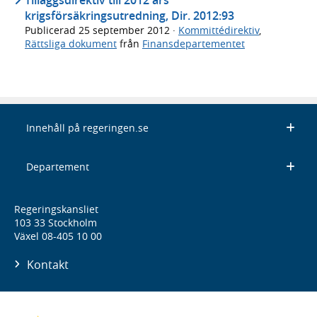
krigsförsäkringsutredning, Dir. 2012:93
Publicerad
25 september 2012
·
Kommittédirektiv
,
Rättsliga dokument
från
Finansdepartementet
Innehåll på regeringen.se
Departement
Regeringskansliet
103 33 Stockholm
Växel 08-405 10 00
Kontakt