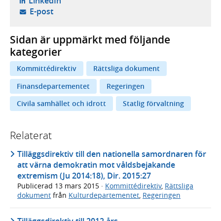
- öppnas i ny flik, extern webbplats,
LinkedIn
- öppnar din e-postklient,
E-post
Sidan är uppmärkt med följande
kategorier
Kommittédirektiv
Rättsliga dokument
Finansdepartementet
Regeringen
Civila samhället och idrott
Statlig förvaltning
Relaterat
Tilläggsdirektiv till den nationella samordnaren för
att värna demokratin mot våldsbejakande
extremism (Ju 2014:18), Dir. 2015:27
Publicerad
13 mars 2015
·
Kommittédirektiv
,
Rättsliga
dokument
från
Kulturdepartementet
,
Regeringen
Tilläggsdirektiv till 2012 års