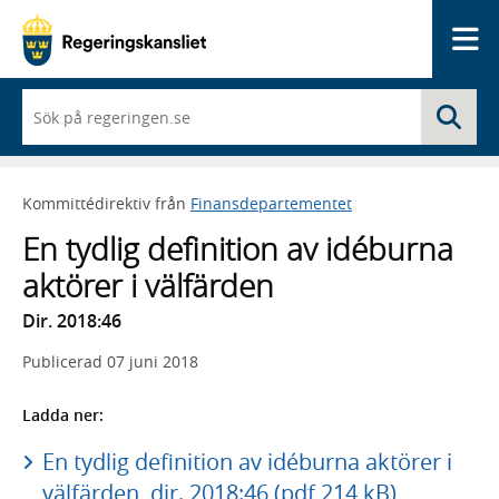
Me
När
Sö
du
börjar
skriva
så
Kommittédirektiv från
Finansdepartementet
framträder
en
En tydlig definition av idéburna
lista
med
aktörer i välfärden
sökförslag
Dir. 2018:46
Publicerad
07 juni 2018
Ladda ner:
En tydlig definition av idéburna aktörer i
välfärden, dir. 2018:46 (pdf 214 kB)