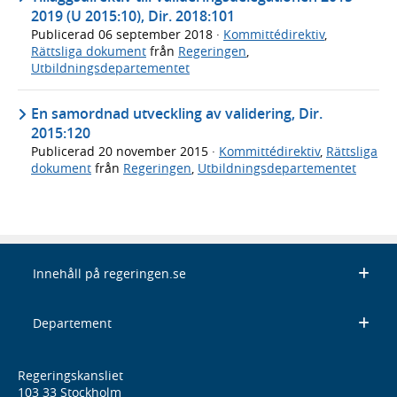
2019 (U 2015:10), Dir. 2018:101
Publicerad
06 september 2018
·
Kommittédirektiv
,
Rättsliga dokument
från
Regeringen
,
Utbildningsdepartementet
En samordnad utveckling av validering, Dir.
2015:120
Publicerad
20 november 2015
·
Kommittédirektiv
,
Rättsliga
dokument
från
Regeringen
,
Utbildningsdepartementet
Innehåll på regeringen.se
Departement
Regeringskansliet
103 33 Stockholm