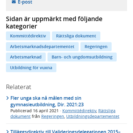
- öppnar din e-postklient,
E-post
Sidan är uppmärkt med följande
kategorier
Kommittédirektiv
Rättsliga dokument
Arbetsmarknadsdepartementet
Regeringen
Arbetsmarknad
Barn- och ungdomsutbildning
Utbildning för vuxna
Relaterat
Fler unga ska nå målen med sin
gymnasieutbildning, Dir. 2021:23
Publicerad
16 april 2021
·
Kommittédirektiv
,
Rättsliga
dokument
från
Regeringen
,
Utbildningsdepartementet
Tilläggsdirektiv till Valideringsdelegationen 2015–