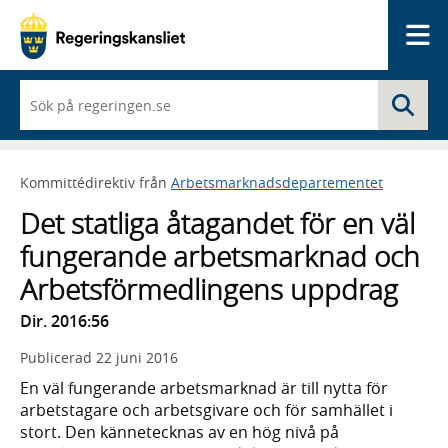
Me
När
Sö
du
börjar
skriva
så
Kommittédirektiv från
Arbetsmarknadsdepartementet
framträder
en
Det statliga åtagandet för en väl
lista
med
fungerande arbetsmarknad och
sökförslag
Arbetsförmedlingens uppdrag
Dir. 2016:56
Publicerad
22 juni 2016
En väl fungerande arbetsmarknad är till nytta för
arbetstagare och arbetsgivare och för samhället i
stort. Den kännetecknas av en hög nivå på