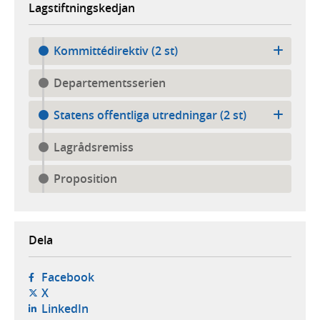
Lagstiftningskedjan
Kommittédirektiv (2 st)
Departementsserien
Statens offentliga utredningar (2 st)
Lagrådsremiss
Proposition
Dela
- öppnas i ny flik, extern webbplats,
Facebook
- öppnas i ny flik, extern webbplats,
X
- öppnas i ny flik, extern webbplats,
LinkedIn