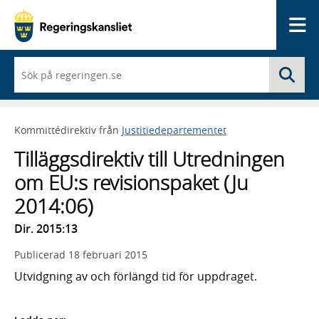
Me
När
Sö
du
börjar
skriva
så
Kommittédirektiv från
Justitiedepartementet
framträder
en
Tilläggsdirektiv till Utredningen
lista
med
om EU:s revisionspaket (Ju
sökförslag
2014:06)
Dir. 2015:13
Publicerad
18 februari 2015
Utvidgning av och förlängd tid för uppdraget.