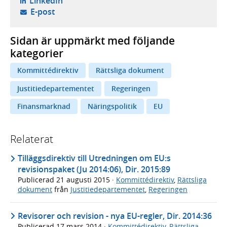
- öppnas i ny flik, extern webbplats,
LinkedIn
- öppnar din e-postklient,
E-post
Sidan är uppmärkt med följande
kategorier
Kommittédirektiv
Rättsliga dokument
Justitiedepartementet
Regeringen
Finansmarknad
Näringspolitik
EU
Relaterat
Tilläggsdirektiv till Utredningen om EU:s
revisionspaket (Ju 2014:06), Dir. 2015:89
Publicerad
21 augusti 2015
·
Kommittédirektiv
,
Rättsliga
dokument
från
Justitiedepartementet
,
Regeringen
Revisorer och revision - nya EU-regler, Dir. 2014:36
Publicerad
17 mars 2014
·
Kommittédirektiv
,
Rättsliga