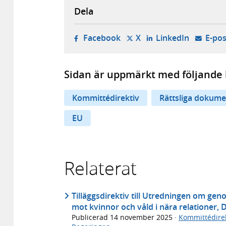
Dela
- öppnas i ny flik, extern w
- öppnas i ny flik, ext
- öppnas i
Facebook
X
LinkedIn
E-pos
Sidan är uppmärkt med följande 
Kommittédirektiv
Rättsliga dokume
EU
Relaterat
Tilläggsdirektiv till Utredningen om g
mot kvinnor och våld i nära relationer, D
Publicerad
14 november 2025
·
Kommittédirek