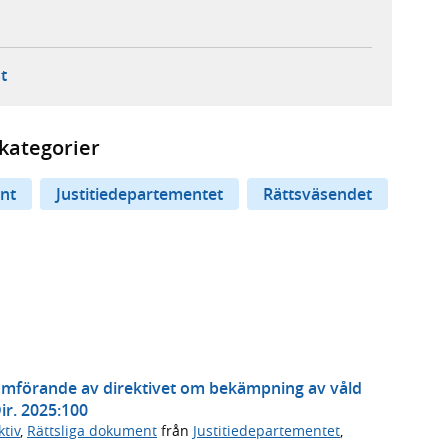
ebbplats,
ern webbplats,
 ny flik, extern webbplats,
- öppnar din e-postklient,
t
kategorier
nt
Justitiedepartementet
Rättsväsendet
enomförande av direktivet om bekämpning av våld
ir. 2025:100
tiv
,
Rättsliga dokument
från
Justitiedepartementet
,