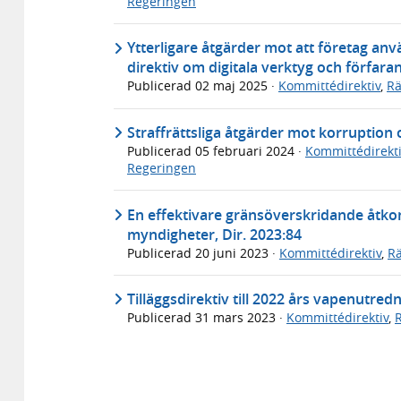
Regeringen
Ytterligare åtgärder mot att företag an
direktiv om digitala verktyg och förfara
Publicerad
02 maj 2025
·
Kommittédirektiv
,
Rä
Straffrättsliga åtgärder mot korruption o
Publicerad
05 februari 2024
·
Kommittédirekti
Regeringen
En effektivare gränsöverskridande åtkom
myndigheter, Dir. 2023:84
Publicerad
20 juni 2023
·
Kommittédirektiv
,
Rä
Tilläggsdirektiv till 2022 års vapenutredn
Publicerad
31 mars 2023
·
Kommittédirektiv
,