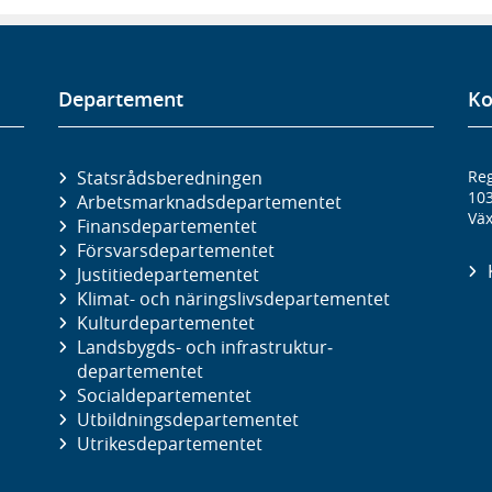
Departement
Ko
Statsrådsberedningen
Reg
10
Arbetsmarknads­departementet
Väx
Finans­departementet
Försvars­departementet
Justitie­departementet
Klimat- och näringslivs­departementet
Kultur­departementet
Landsbygds- och infrastruktur­
departementet
Social­departementet
Utbildnings­departementet
Utrikes­departementet