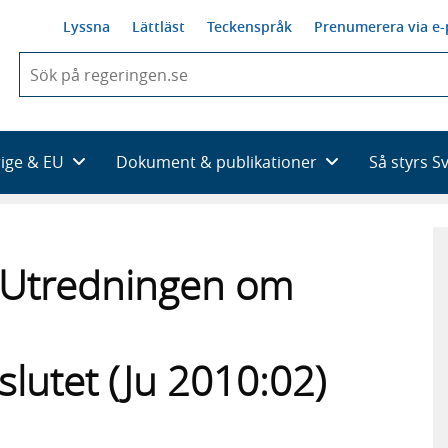
Lyssna
Lättläst
Teckenspråk
Prenumerera via e-
När
du
börjar
skriva
så
rige & EU
Dokument & publikationer
Så styrs S
framträder
en
lista
med
sökförslag
ill Utredningen om
lutet (Ju 2010:02)