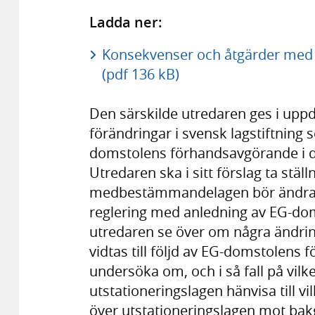
Ladda ner:
Konsekvenser och åtgärder med a
(pdf 136 kB)
Den särskilde utredaren ges i uppdr
förändringar i svensk lagstiftning s
domstolens förhandsavgörande i det
Utredaren ska i sitt förslag ta ställn
medbestämmandelagen bör ändras, 
reglering med anledning av EG-do
utredaren se över om några ändrin
vidtas till följd av EG-domstolens
undersöka om, och i så fall på vilket
utstationeringslagen hänvisa till vi
över utstationeringslagen mot bakgr