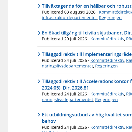
Tillväxtagenda för en hållbar och robus
Publicerad
03 augusti 2026
·
Kommittédirekti
infrastrukturdepartementet
,
Regeringen
En ökad tillgång till civila skjutbanor, Dir
Publicerad
29 juli 2026
·
Kommittédirektiv
,
Rä
Tilläggsdirektiv till Implementeringsråde
Publicerad
24 juli 2026
·
Kommittédirektiv
,
Rä
näringslivsdepartementet
,
Regeringen
Tilläggsdirektiv till Accelerationskontor
2024:05), Dir. 2026.81
Publicerad
24 juli 2026
·
Kommittédirektiv
,
Rä
näringslivsdepartementet
,
Regeringen
Ett utbildningsutbud av hög kvalitet so
behov
Publicerad
24 juli 2026
·
Kommittédirektiv
,
Rä