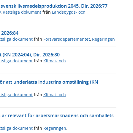
t svensk livsmedelsproduktion 2045, Dir. 2026:77
v
,
Rättsliga dokument
från
Landsbygds- och
. 2026:84
ttsliga dokument
från
Försvarsdepartementet
,
Regeringen
t (KN 2024:04), Dir. 2026:80
ttsliga dokument
från
Klimat- och
 för att underlätta industrins omställning (KN
ttsliga dokument
från
Klimat- och
m är relevant för arbetsmarknadens och samhällets
ttsliga dokument
från
Regeringen
,