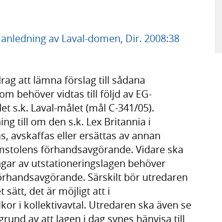
nledning av Laval-domen, Dir. 2008:38
ag att lämna förslag till sådana
om behöver vidtas till följd av EG-
 s.k. Laval-målet (mål C-341/05).
ing till om den s.k. Lex Britannia i
avskaffas eller ersättas av annan
mstolens förhandsavgörande. Vidare ska
gar av utstationeringslagen behöver
 förhandsavgörande. Särskilt bör utredaren
 sätt, det är möjligt att i
llkor i kollektivavtal. Utredaren ska även se
und av att lagen i dag synes hänvisa till