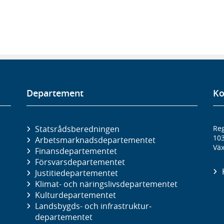
Departement
Ko
Statsrådsberedningen
Reg
10
Arbetsmarknads­departementet
Väx
Finans­departementet
Försvars­departementet
Justitie­departementet
Klimat- och näringslivs­departementet
Kultur­departementet
Landsbygds- och infrastruktur­
departementet