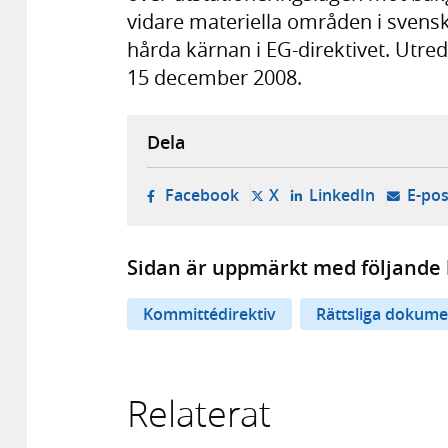
vidare materiella områden i svensk
hårda kärnan i EG-direktivet. Utr
15 december 2008.
Dela
- öppnas i ny flik, extern w
- öppnas i ny flik, ext
- öppnas i
Facebook
X
LinkedIn
E-pos
Sidan är uppmärkt med följande 
Kommittédirektiv
Rättsliga dokume
Relaterat