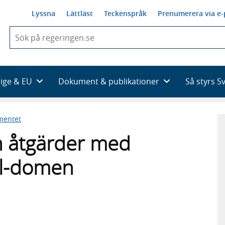
Lyssna
Lättläst
Teckenspråk
Prenumerera via e-
När
du
börjar
skriva
så
rige & EU
Dokument & publikationer
Så styrs S
framträder
en
lista
mentet
med
sökförslag
 åtgärder med
al-domen