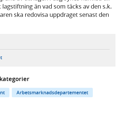
 lagstiftning än vad som täcks av den s.k.
edaren ska redovisa uppdraget senast den
ebbplats,
ern webbplats,
 ny flik, extern webbplats,
- öppnar din e-postklient,
t
kategorier
nt
Arbetsmarknadsdepartementet