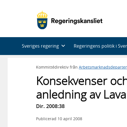
Huvudnavigering
Sveriges regering
Regeringens politik i Sve
Kommittédirektiv från
Arbetsmarknadsdeparte
Konsekvenser och
anledning av Lav
Dir. 2008:38
Publicerad
10 april 2008