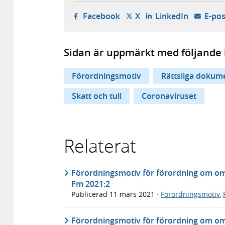
- öppnas i ny flik, extern w
- öppnas i ny flik, ext
- öppnas i
Facebook
X
LinkedIn
E-pos
Sidan är uppmärkt med följande 
Förordningsmotiv
Rättsliga dokum
Skatt och tull
Coronaviruset
Relaterat
Förordningsmotiv för förordning om omst
Fm 2021:2
Publicerad
11 mars 2021
·
Förordningsmotiv
,
Förordningsmotiv för förordning om om