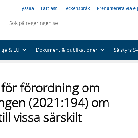
Lyssna
Lättläst
Teckenspråk
Prenumerera via e-
När
du
börjar
skriva
så
rige & EU
Dokument & publikationer
Så styrs S
framträder
en
lista
med
sökförslag
 för förordning om
ingen (2021:194) om
ll vissa särskilt