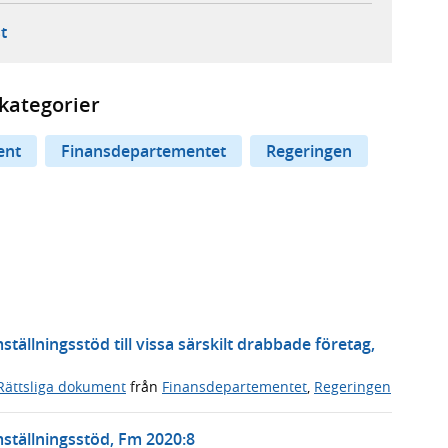
ebbplats,
ern webbplats,
 ny flik, extern webbplats,
- öppnar din e-postklient,
t
kategorier
ent
Finansdepartementet
Regeringen
ällningsstöd till vissa särskilt drabbade företag,
Rättsliga dokument
från
Finansdepartementet
,
Regeringen
ställningsstöd, Fm 2020:8