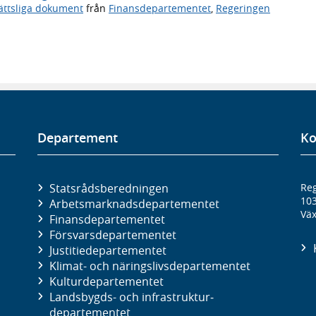
ättsliga dokument
från
Finansdepartementet
,
Regeringen
Departement
Ko
Statsrådsberedningen
Reg
10
Arbetsmarknads­departementet
Väx
Finans­departementet
Försvars­departementet
Justitie­departementet
Klimat- och näringslivs­departementet
Kultur­departementet
Landsbygds- och infrastruktur­
departementet