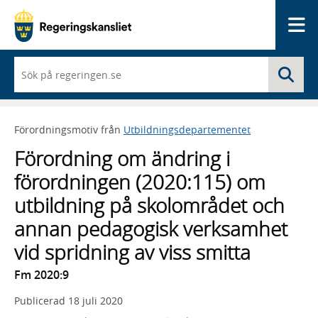
Me
När
Sö
du
börjar
skriva
så
Förordningsmotiv från
Utbildningsdepartementet
framträder
en
Förordning om ändring i
lista
med
förordningen (2020:115) om
sökförslag
utbildning på skolområdet och
annan pedagogisk verksamhet
vid spridning av viss smitta
Fm 2020:9
Publicerad
18 juli 2020