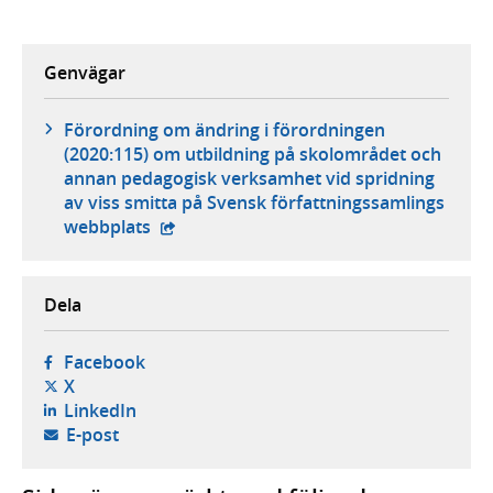
Genvägar
Förordning om ändring i förordningen
(2020:115) om utbildning på skolområdet och
annan pedagogisk verksamhet vid spridning
av viss smitta på Svensk författningssamlings
- extern webbplats,
webbplats
Dela
- öppnas i ny flik, extern webbplats,
Facebook
- öppnas i ny flik, extern webbplats,
X
- öppnas i ny flik, extern webbplats,
LinkedIn
- öppnar din e-postklient,
E-post