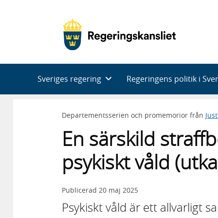
Huvudnavigering
Sveriges regering
Regeringens politik i Sve
Departementsserien och promemorior från
Jus
En särskild straf
psykiskt våld (utka
Publicerad
20 maj 2025
Psykiskt våld är ett allvarlig