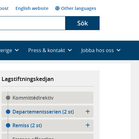
post
English website
Other languages
Sök
verige
Press & kontakt
Jobba hos oss
Lagstiftningskedjan
Kommittédirektiv
Departementsserien (2 st)
Remiss (2 st)