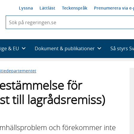
Lyssna
Lättläst
Teckenspråk
Prenumerera via e-
När
du
börjar
skriva
så
rige & EU
Dokument & publikationer
Så styrs S
framträder
en
lista
titiedepartementet
med
sökförslag
fbestämmelse för
st till lagrådsremiss)
t samhällsproblem och förekommer inte