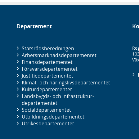
Departement
Ko
Statsrådsberedningen
Reg
10
Arbetsmarknads­departementet
Väx
Finans­departementet
Försvars­departementet
Justitie­departementet
Klimat- och näringslivs­departementet
Kultur­departementet
Landsbygds- och infrastruktur­
departementet
Social­departementet
Utbildnings­departementet
Utrikes­departementet