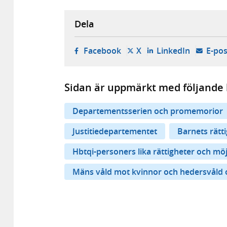
Dela
- öppnas i ny flik, extern w
- öppnas i ny flik, ext
- öppnas i
Facebook
X
LinkedIn
E-pos
Sidan är uppmärkt med följande 
Departementsserien och promemorior
Justitiedepartementet
Barnets rätt
Hbtqi-personers lika rättigheter och möj
Mäns våld mot kvinnor och hedersvåld 