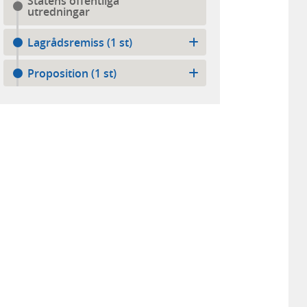
Statens offentliga
utredningar
Lagrådsremiss (1 st)
Proposition (1 st)