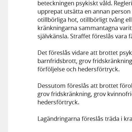
beteckningen psykiskt våld. Reglerin
upprepat utsätta en annan person 
otillbörliga hot, otillbörligt tvång e
kränkningarna sammantagna varit ä
självkänsla. Straffet föreslås vara f
Det föreslås vidare att brottet psy
barnfridsbrott, grov fridskränknin
förföljelse och hedersförtryck.
Dessutom föreslås att brottet föro
grov fridskränkning, grov kvinnofri
hedersförtryck.
Lagändringarna föreslås träda i kra