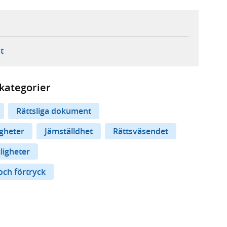
ebbplats,
ern webbplats,
 ny flik, extern webbplats,
- öppnar din e-postklient,
t
kategorier
Rättsliga dokument
igheter
Jämställdhet
Rättsväsendet
ligheter
och förtryck