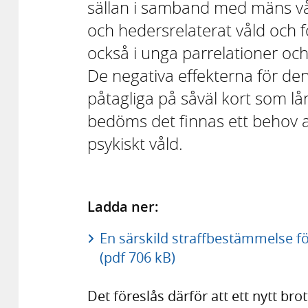
sällan i samband med mäns vål
och hedersrelaterat våld och 
också i unga parrelationer och
De negativa effekterna för den
påtagliga på såväl kort som l
bedöms det finnas ett behov av
psykiskt våld.
Ladda ner:
En särskild straffbestämmelse för
(pdf 706 kB)
Det föreslås därför att ett nytt bro