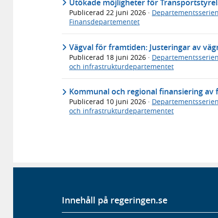
Utökade möjligheter för Transportstyrels
Publicerad
22 juni 2026
·
Departementsserie
Finansdepartementet
Vägval för framtiden: Justeringar av v
Publicerad
18 juni 2026
·
Departementsserie
och infrastrukturdepartementet
Kommunal och regional finansiering av fl
Publicerad
10 juni 2026
·
Departementsserie
och infrastrukturdepartementet
Innehåll på regeringen.se