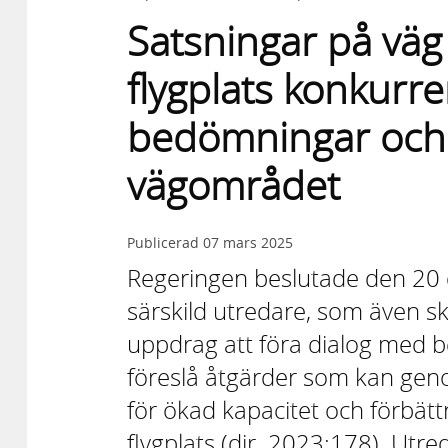
Satsningar på väg 
flygplats konkurre
bedömningar och 
vägområdet
Publicerad
07 mars 2025
Regeringen beslutade den 20 d
särskild utredare, som även 
uppdrag att föra dialog med be
föreslå åtgärder som kan geno
för ökad kapacitet och förbättr
flygplats (dir. 2023:178). Ut