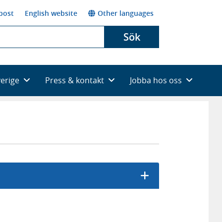
post
English website
Other languages
Sök
verige
Press & kontakt
Jobba hos oss