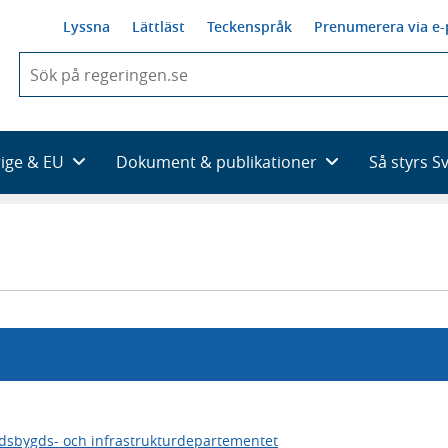
Lyssna
Lättläst
Teckenspråk
Prenumerera via e-
När
du
börjar
skriva
så
rige & EU
Dokument & publikationer
Så styrs S
framträder
en
lista
med
sökförslag
dsbygds- och infrastrukturdepartementet