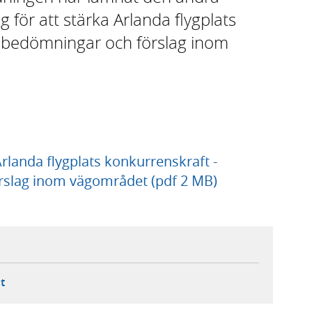
 för att stärka Arlanda flygplats
a bedömningar och förslag inom
Arlanda flygplats konkurrenskraft -
rslag inom vägområdet (pdf 2 MB)
ebbplats,
ern webbplats,
 ny flik, extern webbplats,
- öppnar din e-postklient,
t