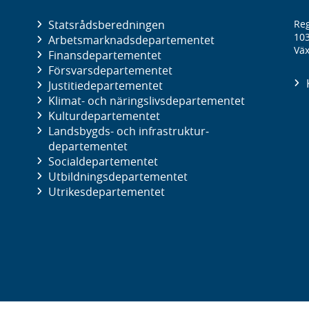
Statsrådsberedningen
Reg
10
Arbetsmarknads­departementet
Väx
Finans­departementet
Försvars­departementet
Justitie­departementet
Klimat- och näringslivs­departementet
Kultur­departementet
Landsbygds- och infrastruktur­
departementet
Social­departementet
Utbildnings­departementet
Utrikes­departementet