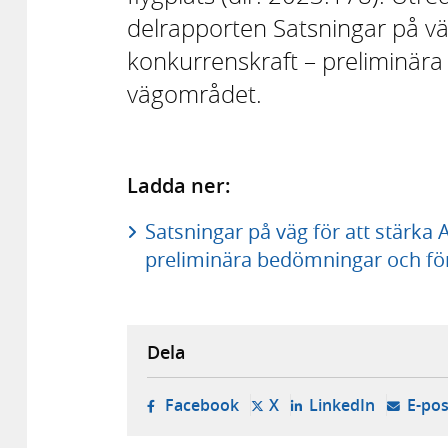
delrapporten Satsningar på väg
konkurrenskraft – preliminär
vägområdet.
Ladda ner:
Satsningar på väg för att stärka 
preliminära bedömningar och fö
Dela
- öppnas i ny flik, extern w
- öppnas i ny flik, ext
- öppnas i
Facebook
X
LinkedIn
E-pos