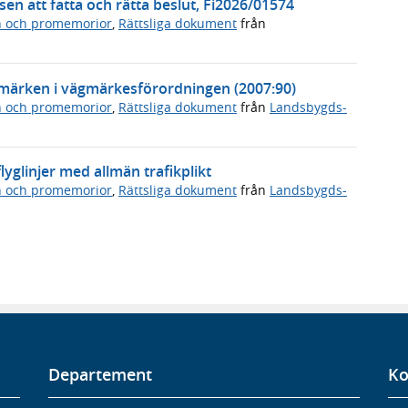
en att fatta och rätta beslut, Fi2026/01574
n och promemorior
,
Rättsliga dokument
från
ägmärken i vägmärkesförordningen (2007:90)
n och promemorior
,
Rättsliga dokument
från
Landsbygds-
yglinjer med allmän trafikplikt
n och promemorior
,
Rättsliga dokument
från
Landsbygds-
Departement
Ko