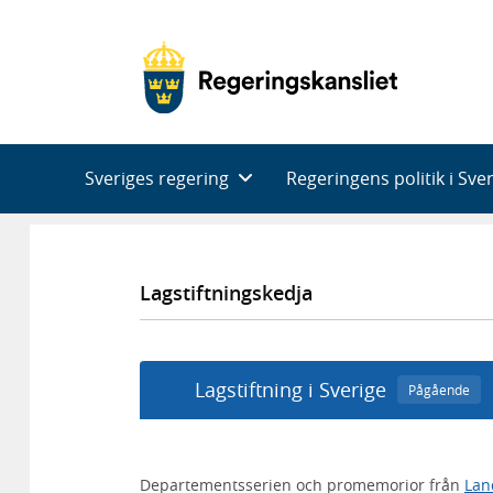
Huvudnavigering
Sveriges regering
Regeringens politik i Sve
Lagstiftningskedja
Lagstiftning i Sverige
Pågående
Departementsserien och promemorior från
Lan