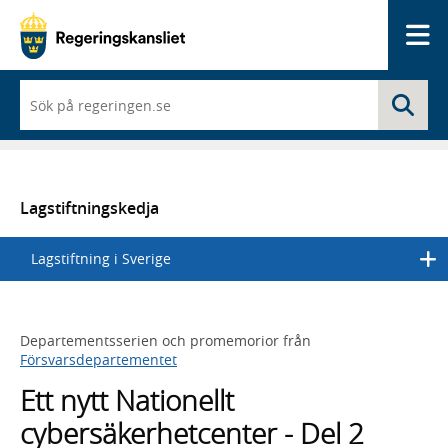
Me
När
Sö
du
börjar
skriva
så
framträder
en
Lagstiftningskedja
lista
med
Lagstiftning i Sverige
sökförslag
Departementsserien och promemorior från
Försvarsdepartementet
Ett nytt Nationellt
cybersäkerhetcenter - Del 2