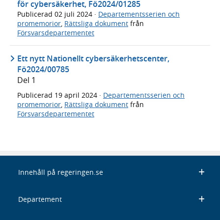
för cybersäkerhet, Fö2024/01285
Publicerad
02 juli 2024
·
Departementsserien och
promemorior
,
Rättsliga dokument
från
Försvarsdepartementet
Ett nytt Nationellt cybersäkerhetscenter,
Fö2024/00785
Del 1
Publicerad
19 april 2024
·
Departementsserien och
promemorior
,
Rättsliga dokument
från
Försvarsdepartementet
Innehåll på regeringen.se
Departement