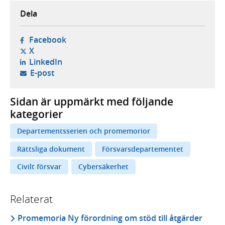
Dela
- öppnas i ny flik, extern webbplats,
Facebook
- öppnas i ny flik, extern webbplats,
X
- öppnas i ny flik, extern webbplats,
LinkedIn
- öppnar din e-postklient,
E-post
Sidan är uppmärkt med följande
kategorier
Departementsserien och promemorior
Rättsliga dokument
Försvarsdepartementet
Civilt försvar
Cybersäkerhet
Relaterat
Promemoria Ny förordning om stöd till åtgärder