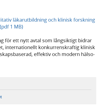
ativ läkarutbildning och klinisk forskning
l (pdf 1 MB)
 för ett nytt avtal som långsiktigt bidrar
et, internationellt konkurrenskraftig klinisk
nskapsbaserad, effektiv och modern hälso-
ebbplats,
ern webbplats,
 ny flik, extern webbplats,
- öppnar din e-postklient,
t