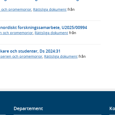
n och promemorior
,
Rättsliga dokument
från
m nordiskt forskningssamarbete, U2025/00994
n och promemorior
,
Rättsliga dokument
från
rskare och studenter, Ds 2024:31
serien och promemorior
,
Rättsliga dokument
från
Departement
Ko