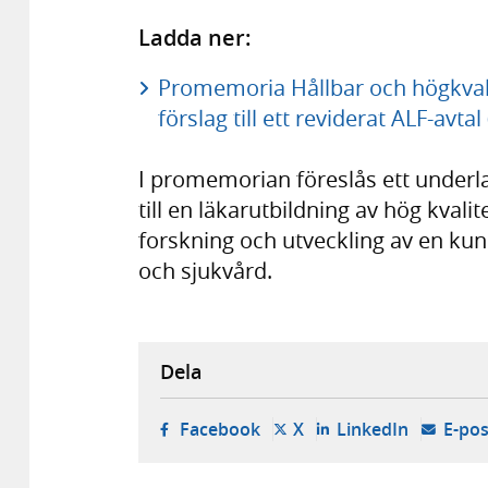
Ladda ner:
Promemoria Hållbar och högkvalit
förslag till ett reviderat ALF-avta
I promemorian föreslås ett underlag
till en läkarutbildning av hög kvalit
forskning och utveckling av en ku
och sjukvård.
Dela
- öppnas i ny flik, extern w
- öppnas i ny flik, ext
- öppnas i
Facebook
X
LinkedIn
E-pos