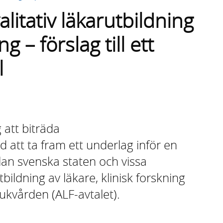
litativ läkarutbildning
g – förslag till ett
l
 att biträda
att ta fram ett underlag inför en
lan svenska staten och vissa
ldning av läkare, klinisk forskning
jukvården (ALF-avtalet).