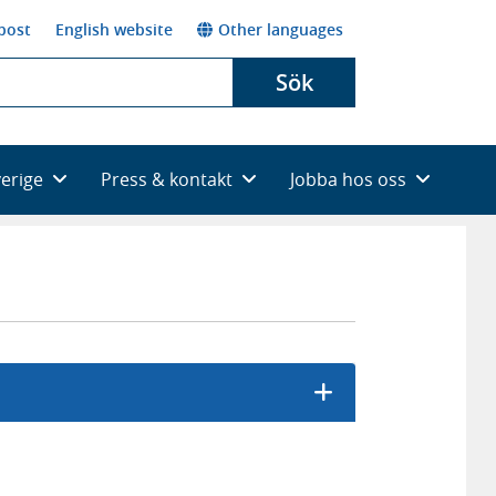
post
English website
Other languages
Sök
verige
Press & kontakt
Jobba hos oss