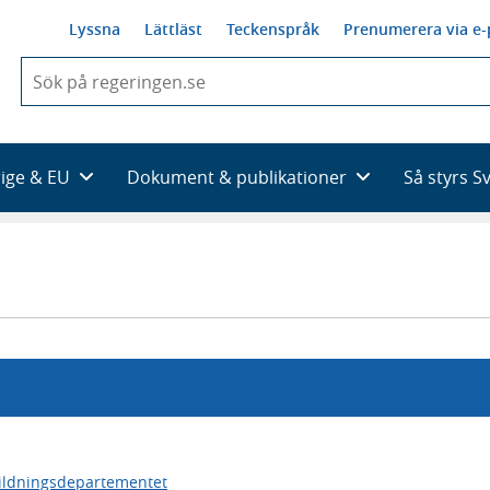
Lyssna
Lättläst
Teckenspråk
Prenumerera via e-
När
du
börjar
skriva
så
rige & EU
Dokument & publikationer
Så styrs S
framträder
en
lista
med
sökförslag
ildningsdepartementet