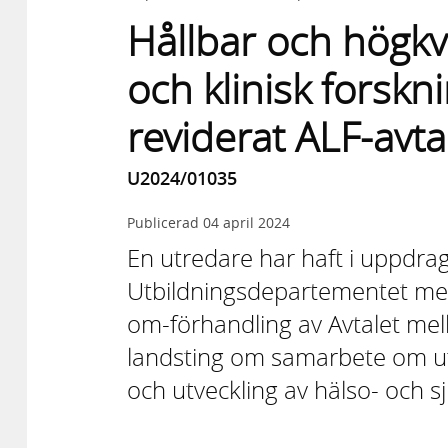
Hållbar och högkva
och klinisk forsknin
reviderat ALF-avta
U2024/01035
Publicerad
04 april 2024
En utredare har haft i uppdrag
Utbildningsdepartementet med 
om-förhandling av Avtalet mel
landsting om samarbete om utbi
och utveckling av hälso- och s