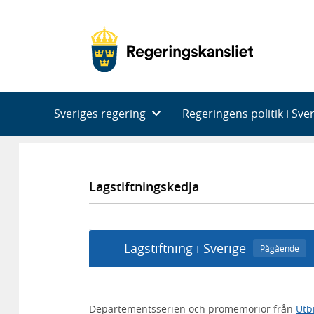
Huvudnavigering
Sveriges regering
Regeringens politik i Sve
Lagstiftningskedja
Lagstiftning i Sverige
Pågående
Departementsserien och promemorior från
Utb