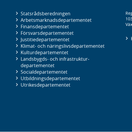
Statsrådsberedningen
Reg
10
Arbetsmarknads­departementet
Väx
Finans­departementet
Försvars­departementet
Justitie­departementet
Klimat- och näringslivs­departementet
Kultur­departementet
Landsbygds- och infrastruktur­
departementet
Social­departementet
Utbildnings­departementet
Utrikes­departementet