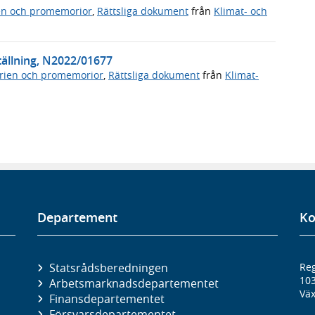
en och promemorior
,
Rättsliga dokument
från
Klimat- och
tällning, N2022/01677
rien och promemorior
,
Rättsliga dokument
från
Klimat-
Departement
Ko
Statsrådsberedningen
Reg
10
Arbetsmarknads­departementet
Väx
Finans­departementet
Försvars­departementet