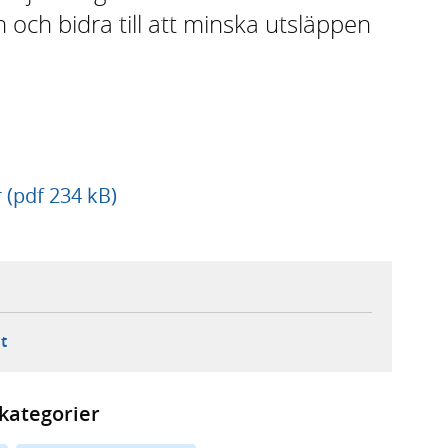
ch bidra till att minska utsläppen
 (pdf 234 kB)
ebbplats,
ern webbplats,
 ny flik, extern webbplats,
- öppnar din e-postklient,
t
kategorier