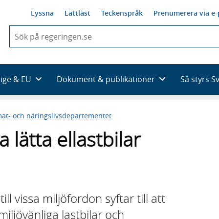
Lyssna
Lättläst
Teckenspråk
Prenumerera via e-
När
du
börjar
skriva
så
rige & EU
Dokument & publikationer
Så styrs S
framträder
en
lista
mat- och näringslivsdepartementet
med
sökförslag
 lätta ellastbilar
l vissa miljöfordon syftar till att
iljövänliga lastbilar och