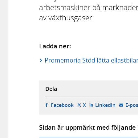
arbetsmaskiner på marknaden o
av växthusgaser.
Ladda ner:
Promemoria Stöd lätta ellastbilar
Dela
- öppnas i ny flik, extern w
- öppnas i ny flik, ext
- öppnas i
Facebook
X
LinkedIn
E-pos
Sidan är uppmärkt med följande 