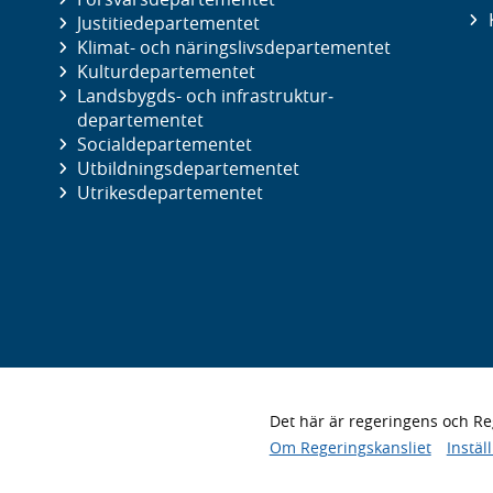
Justitie­departementet
Klimat- och näringslivs­departementet
Kultur­departementet
Landsbygds- och infrastruktur­
departementet
Social­departementet
Utbildnings­departementet
Utrikes­departementet
Det här är regeringens och 
Om Regeringskansliet
Instäl