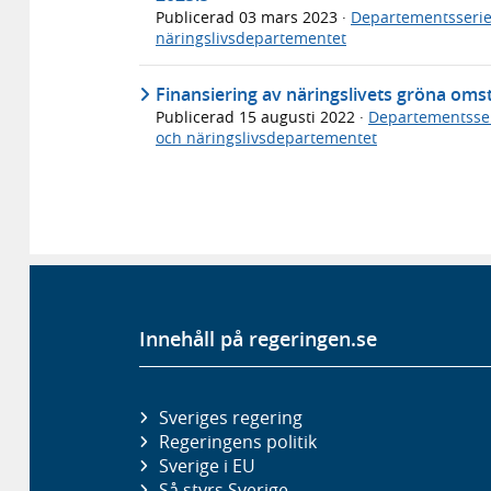
Publicerad
03 mars 2023
·
Departementsseri
näringslivsdepartementet
Finansiering av näringslivets gröna oms
Publicerad
15 augusti 2022
·
Departementsse
och näringslivsdepartementet
Innehåll på regeringen.se
Sveriges regering
Regeringens politik
Sverige i EU
Så styrs Sverige