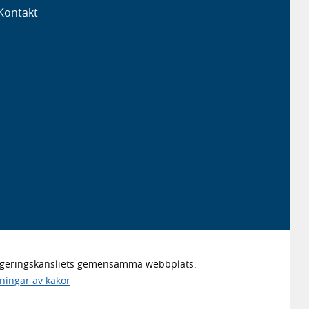
Kontakt
Regeringskansliets gemensamma webbplats.
lningar av kakor