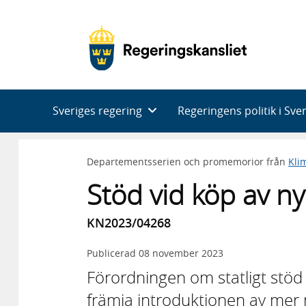
Huvudnavigering
Sveriges regering
Regeringens politik i Sve
Departementsserien och promemorior från
Kli
Stöd vid köp av nya
KN2023/04268
Publicerad
08 november 2023
Förordningen om statligt stöd til
främja introduktionen av mer m