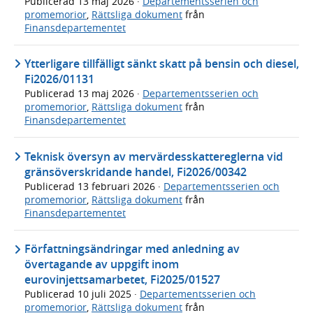
Publicerad
13 maj 2026
·
Departementsserien och
promemorior
,
Rättsliga dokument
från
Finansdepartementet
Ytterligare tillfälligt sänkt skatt på bensin och diesel,
Fi2026/01131
Publicerad
13 maj 2026
·
Departementsserien och
promemorior
,
Rättsliga dokument
från
Finansdepartementet
Teknisk översyn av mervärdesskattereglerna vid
gränsöverskridande handel, Fi2026/00342
Publicerad
13 februari 2026
·
Departementsserien och
promemorior
,
Rättsliga dokument
från
Finansdepartementet
Författningsändringar med anledning av
övertagande av uppgift inom
eurovinjettsamarbetet, Fi2025/01527
Publicerad
10 juli 2025
·
Departementsserien och
promemorior
,
Rättsliga dokument
från