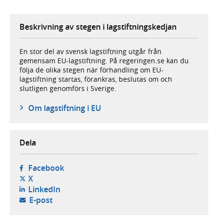
Beskrivning av stegen i lagstiftningskedjan
En stor del av svensk lagstiftning utgår från
gemensam EU-lagstiftning. På regeringen.se kan du
följa de olika stegen när förhandling om EU-
lagstiftning startas, förankras, beslutas om och
slutligen genomförs i Sverige.
Om lagstiftning i EU
Dela
- öppnas i ny flik, extern webbplats,
Facebook
- öppnas i ny flik, extern webbplats,
X
- öppnas i ny flik, extern webbplats,
LinkedIn
- öppnar din e-postklient,
E-post