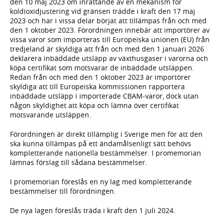
den 10 maj 2023 om inrättande av en mekanism för
koldioxidjustering vid gränsen trädde i kraft den 17 maj
2023 och har i vissa delar börjat att tillämpas från och med
den 1 oktober 2023. Förordningen innebär att importörer av
vissa varor som importeras till Europeiska unionen (EU) från
tredjeland är skyldiga att från och med den 1 januari 2026
deklarera inbäddade utsläpp av växthusgaser i varorna och
köpa certifikat som motsvarar de inbäddade utsläppen.
Redan från och med den 1 oktober 2023 är importörer
skyldiga att till Europeiska kommissionen rapportera
inbäddade utsläpp i importerade CBAM-varor, dock utan
någon skyldighet att köpa och lämna över certifikat
motsvarande utsläppen.
Förordningen är direkt tillämplig i Sverige men för att den
ska kunna tillämpas på ett ändamålsenligt sätt behövs
kompletterande nationella bestämmelser. I promemorian
lämnas förslag till sådana bestämmelser.
I promemorian föreslås en ny lag med kompletterande
bestämmelser till förordningen.
De nya lagen föreslås träda i kraft den 1 juli 2024.