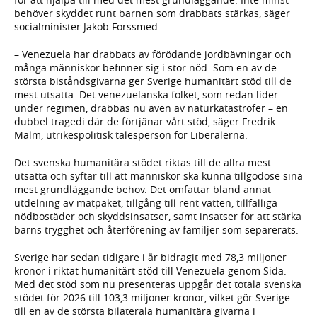
behöver skyddet runt barnen som drabbats stärkas, säger
socialminister Jakob Forssmed.
– Venezuela har drabbats av förödande jordbävningar och
många människor befinner sig i stor nöd. Som en av de
största biståndsgivarna ger Sverige humanitärt stöd till de
mest utsatta. Det venezuelanska folket, som redan lider
under regimen, drabbas nu även av naturkatastrofer – en
dubbel tragedi där de förtjänar vårt stöd, säger Fredrik
Malm, utrikespolitisk talesperson för Liberalerna.
Det svenska humanitära stödet riktas till de allra mest
utsatta och syftar till att människor ska kunna tillgodose sina
mest grundläggande behov. Det omfattar bland annat
utdelning av matpaket, tillgång till rent vatten, tillfälliga
nödbostäder och skyddsinsatser, samt insatser för att stärka
barns trygghet och återförening av familjer som separerats.
Sverige har sedan tidigare i år bidragit med 78,3 miljoner
kronor i riktat humanitärt stöd till Venezuela genom Sida.
Med det stöd som nu presenteras uppgår det totala svenska
stödet för 2026 till 103,3 miljoner kronor, vilket gör Sverige
till en av de största bilaterala humanitära givarna i