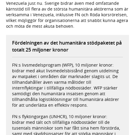
Venezuela just nu. Sverige bidrar även med omfattande
kärnstöd till flera av de största humanitära aktörerna som är
verksamma i Venezuela, inklusive FN och Röda korsrörelsen,
vilket möjliggör för organisationerna att snabbt kunna agera
och möta de mest akuta behoven.
Fördelningen av det humanitära stödpaketet på
totalt 25 miljoner kronor
FN:s livsmedelsprogram (WFP), 10 miljoner kronor:
bidrar med akut livsmedelsbistånd genom utdelning
av matpaket i områden där marknader slagits ut. De
tillhandahåller även varma måltider till
internflyktingar i tillfälliga nödbostäder. WFP stärker
samtidigt den humanitära insatsen genom att
tillhandhålla logistiklösningar till humanitära aktörer
för att underlätta en effektiv respons.
FN:s flyktingorgan (UNHCR), 10 miljoner kronor:
bidrar med tält och tillfälliga nödbostäder till de
tusentals människor som har fått sina hem förstörda,
samt med skyddsinsatser för att stödja människor i