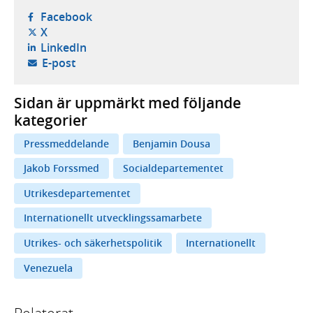
- öppnas i ny flik, extern webbplats,
Facebook
- öppnas i ny flik, extern webbplats,
X
- öppnas i ny flik, extern webbplats,
LinkedIn
- öppnar din e-postklient,
E-post
Sidan är uppmärkt med följande
kategorier
Pressmeddelande
Benjamin Dousa
Jakob Forssmed
Socialdepartementet
Utrikesdepartementet
Internationellt utvecklingssamarbete
Utrikes- och säkerhetspolitik
Internationellt
Venezuela
Relaterat