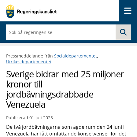
Me
När
Sö
du
börjar
skriva
så
Pressmeddelande från
Socialdepartementet
,
framträder
Utrikesdepartementet
en
lista
Sverige bidrar med 25 miljoner
med
sökförslag
kronor till
jordbävningsdrabbade
Venezuela
Publicerad
01 juli 2026
De två jordbävningarna som ägde rum den 24 juni i
Venezuela har fått omfattande konsekvenser för det