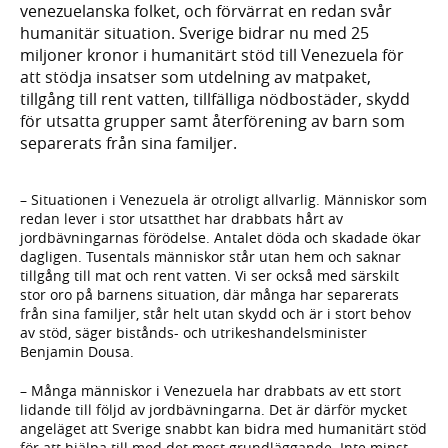
venezuelanska folket, och förvärrat en redan svår
humanitär situation. Sverige bidrar nu med 25
miljoner kronor i humanitärt stöd till Venezuela för
att stödja insatser som utdelning av matpaket,
tillgång till rent vatten, tillfälliga nödbostäder, skydd
för utsatta grupper samt återförening av barn som
separerats från sina familjer.
– Situationen i Venezuela är otroligt allvarlig. Människor som
redan lever i stor utsatthet har drabbats hårt av
jordbävningarnas förödelse. Antalet döda och skadade ökar
dagligen. Tusentals människor står utan hem och saknar
tillgång till mat och rent vatten. Vi ser också med särskilt
stor oro på barnens situation, där många har separerats
från sina familjer, står helt utan skydd och är i stort behov
av stöd, säger bistånds- och utrikeshandelsminister
Benjamin Dousa.
– Många människor i Venezuela har drabbats av ett stort
lidande till följd av jordbävningarna. Det är därför mycket
angeläget att Sverige snabbt kan bidra med humanitärt stöd
för att hjälpa till med det mest grundläggande. Inte minst