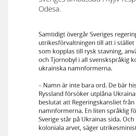
Odesa.
Samtidigt övergår Sveriges regerin
utrikesförvaltningen till att i stäl
som kopplas till rysk stavning, a
och Tjornobyl i all svenskspråki
ukrainska namnformerna.
– Namn är inte bara ord. De bär hi
Ryssland försöker utplåna Ukrainas 
beslutat att Regeringskansliet fr
namnformerna. En liten språklig f
Sverige står på Ukrainas sida. Och 
koloniala arvet, säger utrikesmini