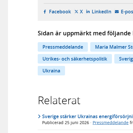
- öppnas i ny flik, extern w
- öppnas i ny flik, ext
- öppnas i
Facebook
X
LinkedIn
E-pos
Sidan är uppmärkt med följande 
Pressmeddelande
Maria Malmer St
Utrikes- och säkerhetspolitik
Sverig
Ukraina
Relaterat
Sverige stärker Ukrainas energiförsörjni
Publicerad
25 juni 2026
·
Pressmeddelande
f