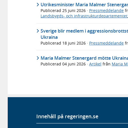
Utrikesminister Maria Malmer Stenergar
Publicerad
25 juni 2026
·
Pressmeddelande
f
Landsbygds- och infrastrukturdepartementet
Sverige blir medlem i aggressionsbrott
Ukraina
Publicerad
18 juni 2026
·
Pressmeddelande
f
Maria Malmer Stenergard mötte Ukrainas 
Publicerad
04 juni 2026
·
Artikel
från
Maria M
Innehåll på regeringen.se