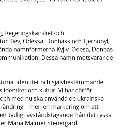
g, Regeringskansliet och
let för Kiev, Odessa, Donbass och Tjernobyl,
nvända namnformerna Kyjiv, Odesa, Donbas
g kommunikation. Dessa namn motsvarar de
storia, identitet och självbestämmande.
identitet och kultur. Vi har därför
ån och med nu ska använda de ukrainska
örändring – men en markering om att
ett tydligt avståndstagande från det ryska
ster Maria Malmer Stenergard.