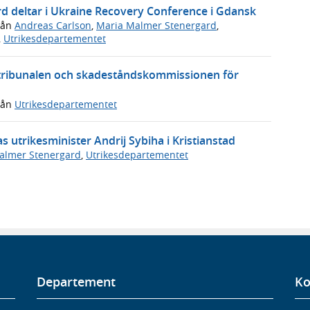
d deltar i Ukraine Recovery Conference i Gdansk
rån
Andreas Carlson
,
Maria Malmer Stenergard
,
,
Utrikesdepartementet
stribunalen och skadeståndskommissionen för
rån
Utrikesdepartementet
utrikesminister Andrij Sybiha i Kristianstad
almer Stenergard
,
Utrikesdepartementet
Departement
Ko