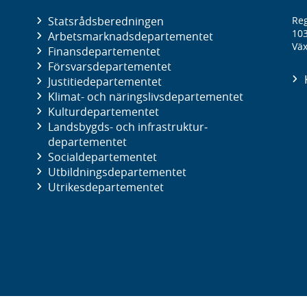
Statsrådsberedningen
Reg
10
Arbetsmarknads­departementet
Väx
Finans­departementet
Försvars­departementet
Justitie­departementet
Klimat- och näringslivs­departementet
Kultur­departementet
Landsbygds- och infrastruktur­
departementet
Social­departementet
Utbildnings­departementet
Utrikes­departementet