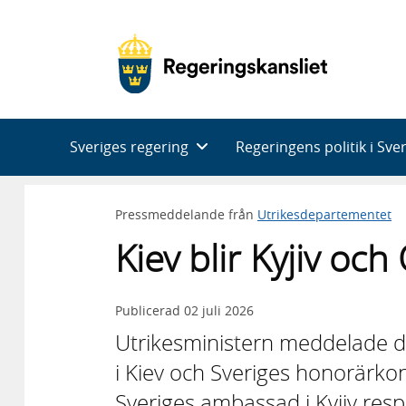
Huvudnavigering
Sveriges regering
Regeringens politik i Sve
Pressmeddelande från
Utrikesdepartementet
Kiev blir Kyjiv oc
Publicerad
02 juli 2026
Utrikesministern meddelade d
i Kiev och Sveriges honorärkon
Sveriges ambassad i Kyjiv resp