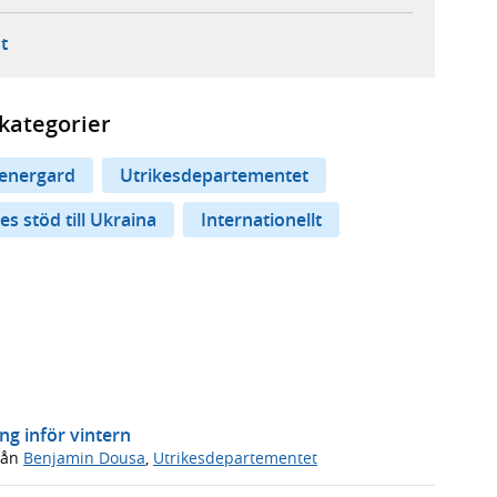
ebbplats,
ern webbplats,
 ny flik, extern webbplats,
- öppnar din e-postklient,
t
kategorier
energard
Utrikesdepartementet
es stöd till Ukraina
Internationellt
ng inför vintern
rån
Benjamin Dousa
,
Utrikesdepartementet