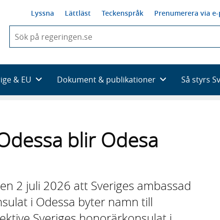
Lyssna
Lättläst
Teckenspråk
Prenumerera via e-
När
du
börjar
skriva
så
rige & EU
Dokument & publikationer
Så styrs S
framträder
en
lista
med
sökförslag
h Odessa blir Odesa
en 2 juli 2026 att Sveriges ambassad
sulat i Odessa byter namn till
ektive Sveriges honorärkonsulat i