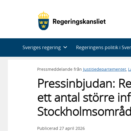
Huvudnavigering
Sveriges regering
Regeringens politik i Sve
Pressmeddelande från
Justitiedepartementet
,
L
Pressinbjudan: R
ett antal större in
Stockholmsområd
Publicerad
27 april 2026