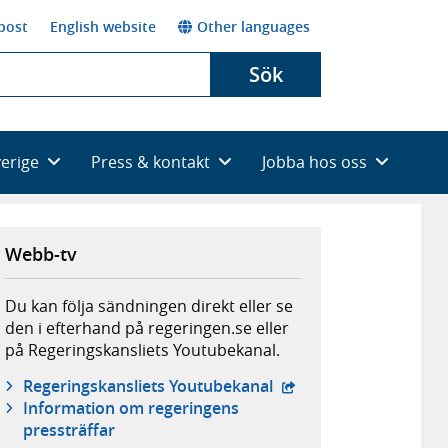
post
English website
Other languages
Sök
verige
Press & kontakt
Jobba hos oss
Webb-tv
Du kan följa sändningen direkt eller se
den i efterhand på regeringen.se eller
på Regeringskansliets Youtubekanal.
- extern webbplats,
Regeringskansliets Youtubekanal
Information om regeringens
pressträffar