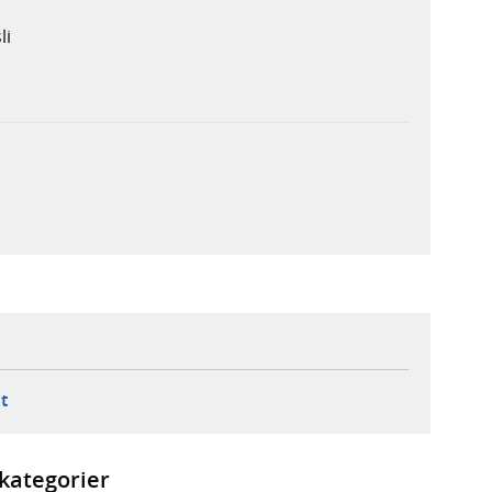
li
ebbplats,
ern webbplats,
 ny flik, extern webbplats,
- öppnar din e-postklient,
t
kategorier