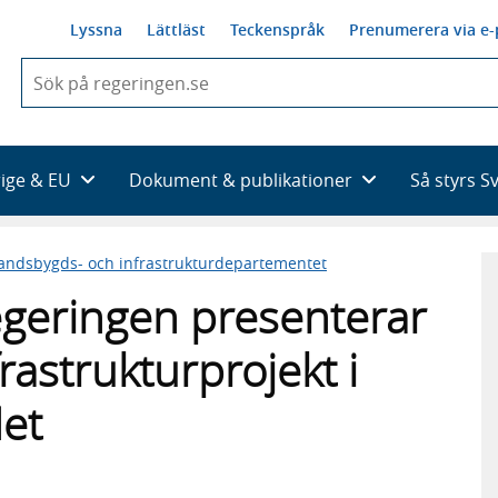
Lyssna
Lättläst
Teckenspråk
Prenumerera via e-
När
du
börjar
skriva
så
rige & EU
Dokument & publikationer
Så styrs S
framträder
en
lista
andsbygds- och infrastrukturdepartementet
med
sökförslag
egeringen presenterar
frastrukturprojekt i
et