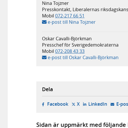
Nina Tojzner
Presskontakt, Liberalernas riksdagskans
Mobil
072-217 66 51
e-post till Nina Tojzner
Oskar Cavalli-Björkman
Presschef för Sverigedemokraterna
Mobil
072-208 43 33
e-post till Oskar Cavalli-Björkman
Dela
- öppnas i ny flik, extern w
- öppnas i ny flik, ext
- öppnas i
Facebook
X
LinkedIn
E-pos
Sidan är uppmärkt med följande 