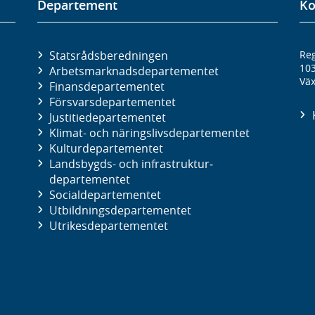
Departement
Ko
Statsrådsberedningen
Reg
10
Arbetsmarknads­departementet
Väx
Finans­departementet
Försvars­departementet
Justitie­departementet
Klimat- och näringslivs­departementet
Kultur­departementet
Landsbygds- och infrastruktur­
departementet
Social­departementet
Utbildnings­departementet
Utrikes­departementet