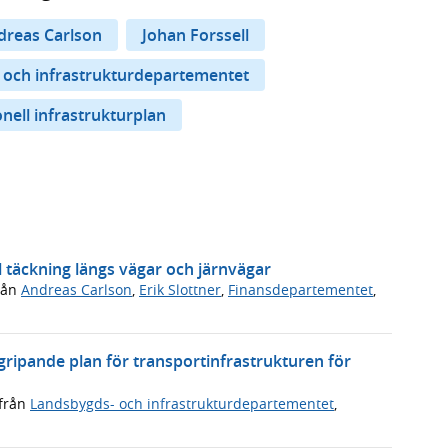
dreas Carlson
Johan Forssell
 och infrastrukturdepartementet
nell infrastrukturplan
l täckning längs vägar och järnvägar
rån
Andreas Carlson
,
Erik Slottner
,
Finansdepartementet
,
ergripande plan för transportinfrastrukturen för
från
Landsbygds- och infrastrukturdepartementet
,