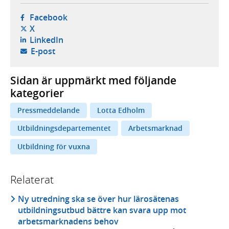
- öppnas i ny flik, extern webbplats,
Facebook
- öppnas i ny flik, extern webbplats,
X
- öppnas i ny flik, extern webbplats,
LinkedIn
- öppnar din e-postklient,
E-post
Sidan är uppmärkt med följande
kategorier
Pressmeddelande
Lotta Edholm
Utbildningsdepartementet
Arbetsmarknad
Utbildning för vuxna
Relaterat
Ny utredning ska se över hur lärosätenas
utbildningsutbud bättre kan svara upp mot
arbetsmarknadens behov