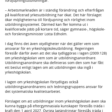
fördjupningsutbildningar.
– Arbetsmarknaden är i ständig förändring och efterfrågan
på kvalificerad yrkesutbildning har ökat. Det här förslaget
ökar möjligheterna till fördjupning och rörlighet inom
utbildningssystemet. Därmed kan fler komma ut i
kvalificerade jobb på kortare tid, säger gymnasie-, högskole-
och forskningsminister Lotta Edholm.
I dag finns det även otydligheter när det gäller vem som
ansvarar för en yrkeshögskoleutbildning. Regeringen
föreslår därför även att det ska tydliggöras i lagen (2009:128)
om yrkeshögskolan vem som är utbildningsanordnare.
Utbildningsanordnare ska definieras som den som har fått
ett beslut enligt lagen om att utbildningen ska ingå i
yrkeshögskolan.
I lagen om yrkeshögskolan förtydligas också
utbildningsanordnarens och ledningsgruppens ansvar för
det systematiska kvalitetsarbetet.
Förslaget om att utbildningar inom yrkeshögskolan även ska
kunna bygga på eftergymnasiala kunskaper föreslås träda i
kraft den 1 april 2027. Övriga lagändringar föreslås träda i