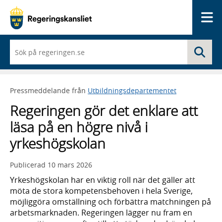
Me
När
Sö
du
börjar
skriva
så
Pressmeddelande från
Utbildningsdepartementet
framträder
en
Regeringen gör det enklare att
lista
med
läsa på en högre nivå i
sökförslag
yrkeshögskolan
Publicerad
10 mars 2026
Yrkeshögskolan har en viktig roll när det gäller att
möta de stora kompetensbehoven i hela Sverige,
möjliggöra omställning och förbättra matchningen på
arbetsmarknaden. Regeringen lägger nu fram en