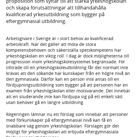
proposition som syftar till att stärka yrkeshögskolan
och skapa förutsättningar att tillhandahålla
kvalificerad yrkesutbildning som bygger på
eftergymnasial utbildning.
Arbetsgivare i Sverige är i stort behov av kvalificerad
arbetskraft. När det gäller att möta de stora
kompetensbehoven och säkerställa spetskompetens har
yrkeshögskolan en viktig roll. I dag är dock möjligheterna till
progression inom yrkeshögskolesystemet begränsade. För
tillträde till en yrkeshögskoleutbildning får det normalt inte
krävas att den sökande har kunskaper från en högre nivå än
den gymnasiala. Därför kan en person inte antas till en
fördjupningsutbildning som bygger på att personen har en
examen från yrkeshögskolan eller motsvarande. Det innebär
att en studerande inte kan fördjupa sig på ett enkelt sätt
utan behöver gå en längre utbildning.
Regeringen lämnar nu ett förslag som innebär att personer
med förkunskaper på eftergymnasial nivå kan få en
snabbare väg genom yrkeshögskolan. Förslaget gör det
möjligt för yrkeshögskolan att erbjuda eftergymnasiala