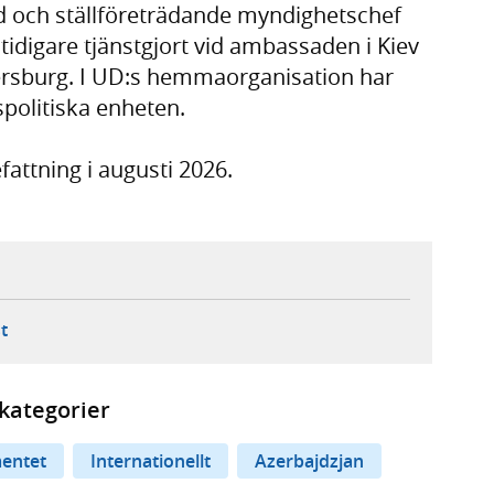
åd och ställföreträdande myndighetschef
idigare tjänstgjort vid ambassaden i Kiev
tersburg. I UD:s hemmaorganisation har
spolitiska enheten.
fattning i augusti 2026.
ebbplats,
ern webbplats,
 ny flik, extern webbplats,
- öppnar din e-postklient,
t
kategorier
entet
Internationellt
Azerbajdzjan