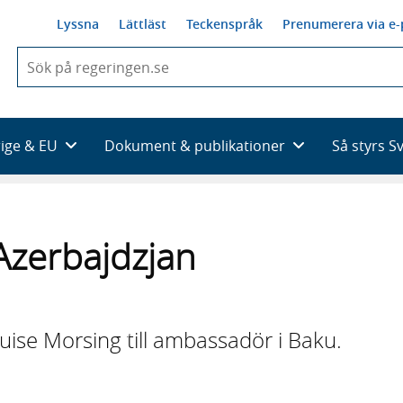
Lyssna
Lättläst
Teckenspråk
Prenumerera via e-
När
du
börjar
skriva
så
rige & EU
Dokument & publikationer
Så styrs S
framträder
en
lista
med
sökförslag
Azerbajdzjan
uise Morsing till ambassadör i Baku.