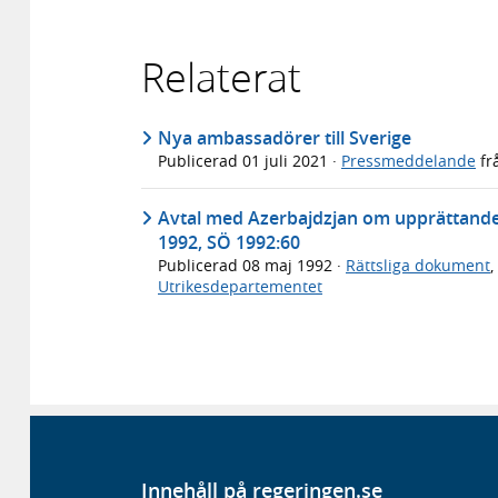
Relaterat
Nya ambassadörer till Sverige
Publicerad
01 juli 2021
·
Pressmeddelande
fr
Avtal med Azerbajdzjan om upprättande 
1992, SÖ 1992:60
Publicerad
08 maj 1992
·
Rättsliga dokument
,
Utrikesdepartementet
Innehåll på regeringen.se