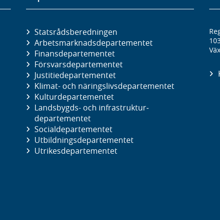
Statsrådsberedningen
Reg
10
Arbetsmarknads­departementet
Väx
Finans­departementet
Försvars­departementet
Justitie­departementet
Klimat- och näringslivs­departementet
Kultur­departementet
Landsbygds- och infrastruktur­
departementet
Social­departementet
Utbildnings­departementet
Utrikes­departementet