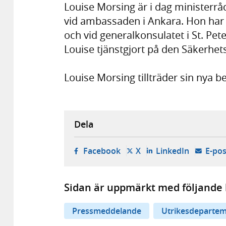
Louise Morsing är i dag ministerr
vid ambassaden i Ankara. Hon har t
och vid generalkonsulatet i St. Pe
Louise tjänstgjort på den Säkerhet
Louise Morsing tillträder sin nya be
Dela
- öppnas i ny flik, extern w
- öppnas i ny flik, ext
- öppnas i
Facebook
X
LinkedIn
E-pos
Sidan är uppmärkt med följande 
Pressmeddelande
Utrikesdepartem