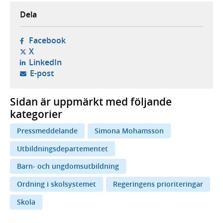
Dela
- öppnas i ny flik, extern webbplats,
Facebook
- öppnas i ny flik, extern webbplats,
X
- öppnas i ny flik, extern webbplats,
LinkedIn
- öppnar din e-postklient,
E-post
Sidan är uppmärkt med följande
kategorier
Pressmeddelande
Simona Mohamsson
Utbildningsdepartementet
Barn- och ungdomsutbildning
Ordning i skolsystemet
Regeringens prioriteringar
Skola