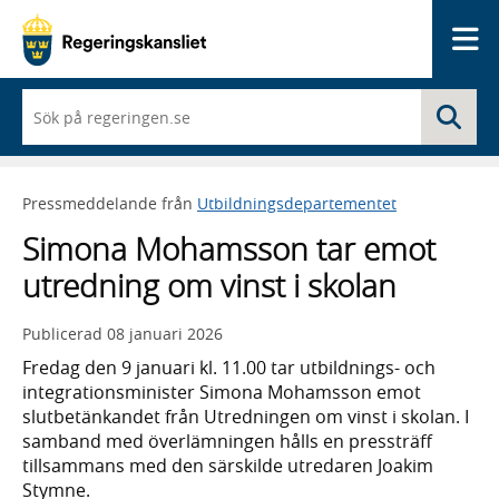
Me
När
Sö
du
börjar
skriva
så
Pressmeddelande från
Utbildningsdepartementet
framträder
en
Simona Mohamsson tar emot
lista
med
utredning om vinst i skolan
sökförslag
Publicerad
08 januari 2026
Fredag den 9 januari kl. 11.00 tar utbildnings- och
integrationsminister Simona Mohamsson emot
slutbetänkandet från Utredningen om vinst i skolan. I
samband med överlämningen hålls en pressträff
tillsammans med den särskilde utredaren Joakim
Stymne.