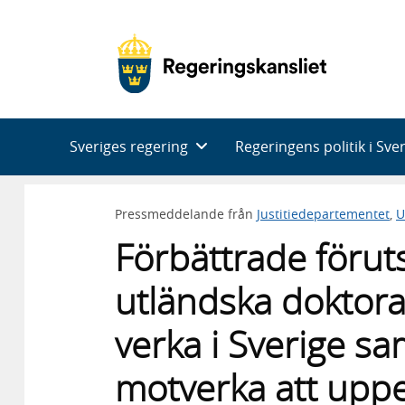
Huvudnavigering
Sveriges regering
Regeringens politik i Sve
Pressmeddelande från
Justitiedepartementet
,
U
Förbättrade föruts
utländska doktora
verka i Sverige sa
motverka att uppeh