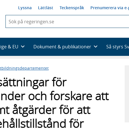
Lyssna
Lättläst
Teckenspråk
Prenumerera via e-
När
du
börjar
skriva
så
rige & EU
Dokument & publikationer
Så styrs S
framträder
en
lista
tbildningsdepartementet
med
sökförslag
ättningar för
nder och forskare att
mt åtgärder för att
ållstillstånd för