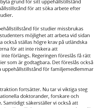
byta grund för sitt uppehållstillstånd
llstillstånd för att söka arbete efter
tudier.
pehållstillstånd för studier missbrukas
studenters möjlighet att arbeta vid sidan
a också ställas högre krav på utländska
rna för att inte riskera att
r inte förlängs. Regeringen föreslås få rätt
ier som är godtagbara. Det föreslås också
alla uppehållstillstånd för familjemedlemmar
aktion fortsätter. Nu tar vi viktiga steg
rnationella doktorander, forskare och
. Samtidigt säkerställer vi också att