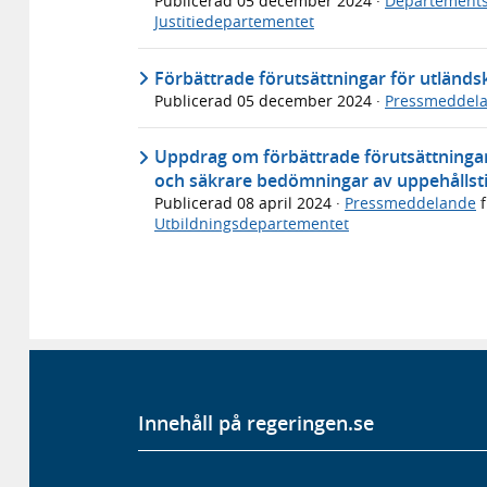
Publicerad
05 december 2024
·
Departements
Justitiedepartementet
Förbättrade förutsättningar för utländs
Publicerad
05 december 2024
·
Pressmeddel
Uppdrag om förbättrade förutsättningar
och säkrare bedömningar av uppehållstil
Publicerad
08 april 2024
·
Pressmeddelande
f
Utbildningsdepartementet
Innehåll på regeringen.se