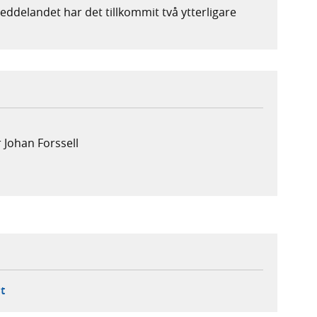
ddelandet har det tillkommit två ytterligare
 Johan Forssell
ebbplats,
ern webbplats,
 ny flik, extern webbplats,
- öppnar din e-postklient,
t