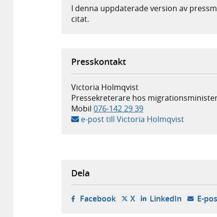
I denna uppdaterade version av pressme
citat.
Presskontakt
Victoria Holmqvist
Pressekreterare hos migrationsminister
Mobil
076-142 29 39
e-post till Victoria Holmqvist
Dela
- öppnas i ny flik, extern w
- öppnas i ny flik, ext
- öppnas i
Facebook
X
LinkedIn
E-pos