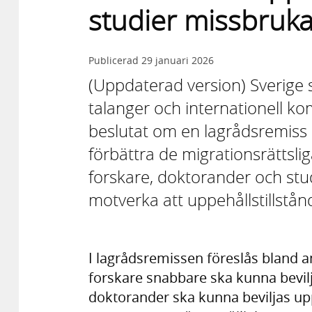
studier missbruk
Publicerad
29 januari 2026
(Uppdaterad version) Sverige sk
talanger och internationell k
beslutat om en lagrådsremiss m
förbättra de migrationsrättsli
forskare, doktorander och stude
motverka att uppehållstillstån
I lagrådsremissen föreslås bland 
forskare snabbare ska kunna bevil
doktorander ska kunna beviljas upp