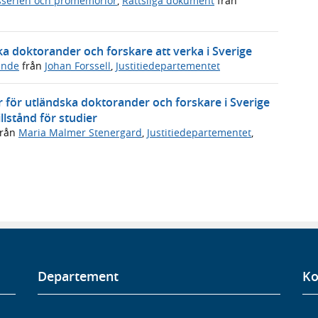
serien och promemorior
,
Rättsliga dokument
från
ka doktorander och forskare att verka i Sverige
ande
från
Johan Forssell
,
Justitiedepartementet
 för utländska doktorander och forskare i Sverige
lstånd för studier
rån
Maria Malmer Stenergard
,
Justitiedepartementet
,
Departement
Ko