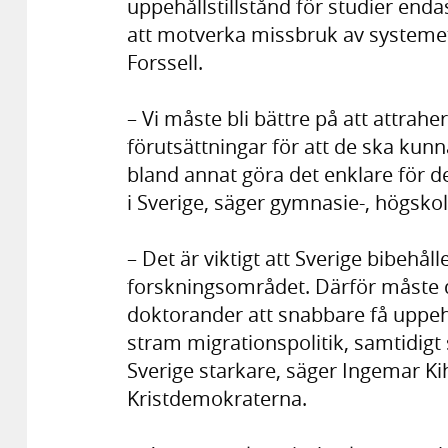
uppehållstillstånd för studier endas
att motverka missbruk av systemet
Forssell.
– Vi måste bli bättre på att attrah
förutsättningar för att de ska kunna
bland annat göra det enklare för d
i Sverige, säger gymnasie-, högsko
– Det är viktigt att Sverige bibehåll
forskningsområdet. Därför måste d
doktorander att snabbare få uppehål
stram migrationspolitik, samtidigt 
Sverige starkare, säger Ingemar Ki
Kristdemokraterna.