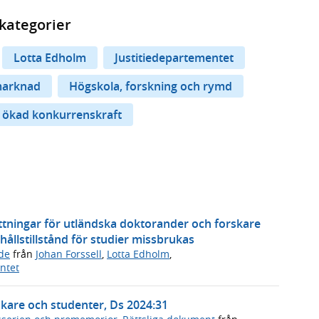
kategorier
Lotta Edholm
Justitiedepartementet
marknad
Högskola, forskning och rymd
r ökad konkurrenskraft
ttningar för utländska doktorander och forskare
ållstillstånd för studier missbrukas
de
från
Johan Forssell
,
Lotta Edholm
,
ntet
rskare och studenter, Ds 2024:31