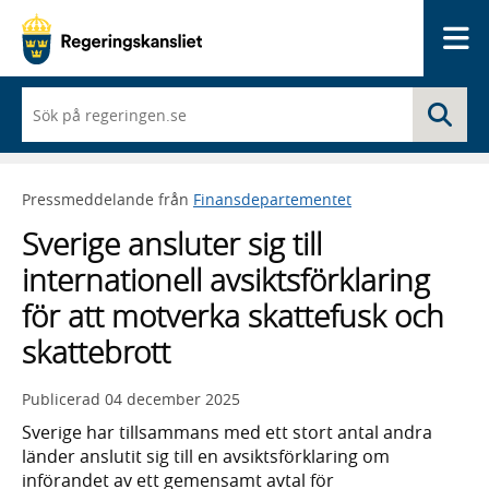
Me
När
Sö
du
börjar
skriva
så
Pressmeddelande från
Finansdepartementet
framträder
en
Sverige ansluter sig till
lista
med
internationell avsiktsförklaring
sökförslag
för att motverka skattefusk och
skattebrott
Publicerad
04 december 2025
Sverige har tillsammans med ett stort antal andra
länder anslutit sig till en avsiktsförklaring om
införandet av ett gemensamt avtal för