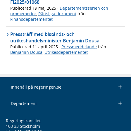
Fi2025/01068
Publicerad
19 maj 2025
·
Departementsserien och
promemorior
,
Rättsliga dokument
från
Finansdepartementet
Pressträff med bistånds- och
utrikeshandelsminister Benjamin Dousa
Publicerad
11 april 2025
·
Pressmeddelande
från
Benjamin Dousa
,
Utrikesdepartementet
Innehåll på regeringen.se
Departement
Regeringskansliet
103 33 Stockholm