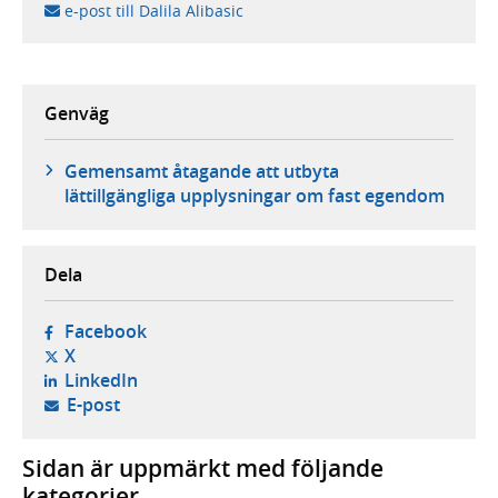
e-post till Dalila Alibasic
Genväg
Gemensamt åtagande att utbyta
lättillgängliga upplysningar om fast egendom
Dela
- öppnas i ny flik, extern webbplats,
Facebook
- öppnas i ny flik, extern webbplats,
X
- öppnas i ny flik, extern webbplats,
LinkedIn
- öppnar din e-postklient,
E-post
Sidan är uppmärkt med följande
kategorier