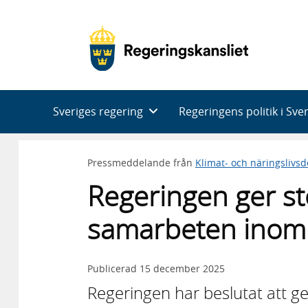
Huvudnavigering
Sveriges regering
Regeringens politik i Sve
Pressmeddelande från
Klimat- och näringslivs
Regeringen ger stö
samarbeten inom 
Publicerad
15 december 2025
Regeringen har beslutat att ge 