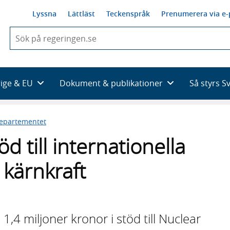
Lyssna
Lättläst
Teckenspråk
Prenumerera via e-
När
du
börjar
skriva
så
rige & EU
Dokument & publikationer
Så styrs S
framträder
en
lista
departementet
med
sökförslag
d till internationella
kärnkraft
1,4 miljoner kronor i stöd till Nuclear