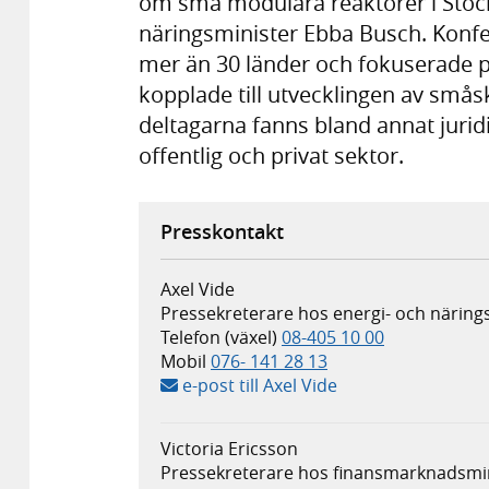
om små modulära reaktorer i Stockh
näringsminister Ebba Busch. Konf
mer än 30 länder och fokuserade p
kopplade till utvecklingen av smås
deltagarna fanns bland annat jurid
offentlig och privat sektor.
Presskontakt
Axel Vide
Pressekreterare hos energi- och näring
Telefon (växel)
08-405 10 00
Mobil
076- 141 28 13
e-post till Axel Vide
Victoria Ericsson
Pressekreterare hos finansmarknadsmi