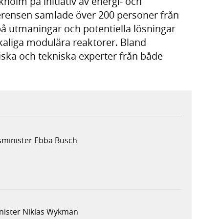
olm på initiativ av energi- och
erensen samlade över 200 personer från
å utmaningar och potentiella lösningar
kaliga modulära reaktorer. Bland
iska och tekniska experter från både
sminister Ebba Busch
nister Niklas Wykman