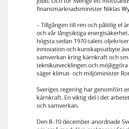
jobb. Och för Sverige ett motstånd
finansmarknadsminister Niklas W
– Tillgången till ren och pålitlig e
och vår långsiktiga energisäkerhet.
högsta sedan 1970-talets oljekriser 
innovation och kunskapsutbyte även
samverkan kring kärnkraft och små
teknikutvecklingen och möjliggöra e
säger klimat- och miljöminister R
Sveriges regering har genomfört en
kärnkraft. En viktig del i det arbe
och samverkan.
Den 8–10 december anordnade Sve