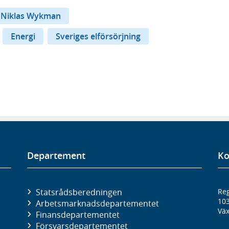
Niklas Wykman
Energi
Sveriges elförsörjning
Departement
Ko
Statsrådsberedningen
Reg
10
Arbetsmarknads­departementet
Väx
Finans­departementet
Försvars­departementet