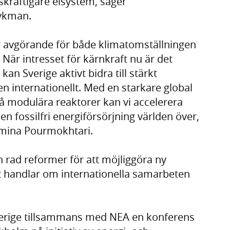
skraftigare elsystem, säger
ykman.
l är avgörande för både klimatomställningen
 När intresset för kärnkraft nu är det
kan Sverige aktivt bidra till stärkt
 internationellt. Med en starkare global
 modulära reaktorer kan vi accelerera
n fossilfri energiförsörjning världen över,
omina Pourmokhtari.
 rad reformer för att möjliggöra ny
tet handlar om internationella samarbeten
rige tillsammans med NEA en konferens