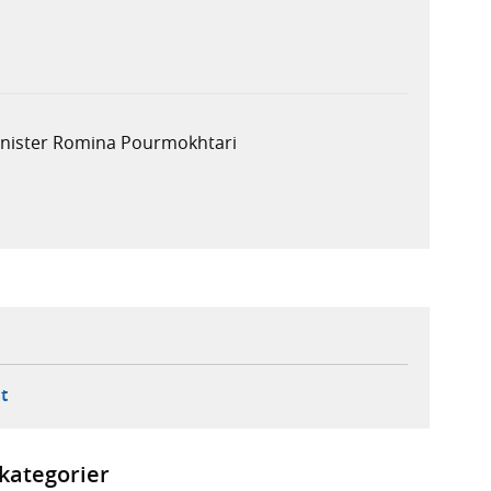
minister Romina Pourmokhtari
ebbplats,
ern webbplats,
 ny flik, extern webbplats,
- öppnar din e-postklient,
t
kategorier