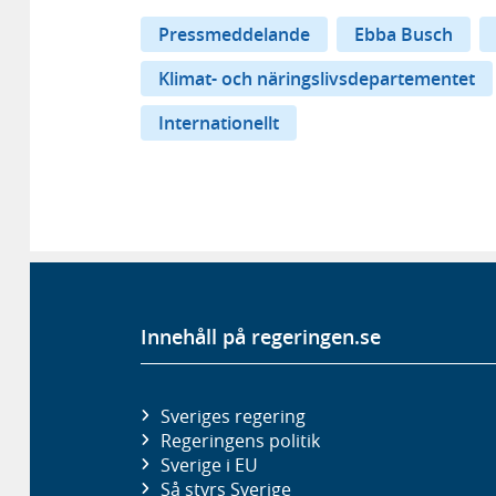
Pressmeddelande
Ebba Busch
Klimat- och näringslivsdepartementet
Internationellt
Innehåll på regeringen.se
Sveriges regering
Regeringens politik
Sverige i EU
Så styrs Sverige