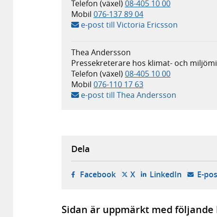
Telefon (växel)
08-405 10 00
Mobil
076-137 89 04
e-post till Victoria Ericsson
Thea Andersson
Pressekreterare hos klimat- och miljö
Telefon (växel)
08-405 10 00
Mobil
076-110 17 63
e-post till Thea Andersson
Dela
- öppnas i ny flik, extern w
- öppnas i ny flik, ext
- öppnas i
Facebook
X
LinkedIn
E-pos
Sidan är uppmärkt med följande 