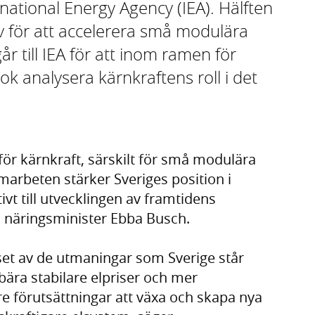
national Energy Agency (IEA). Hälften
tiv för att accelerera små modulära
r till IEA för att inom ramen för
k analysera kärnkraftens roll i det
ör kärnkraft, särskilt för små modulära
marbeten stärker Sveriges position i
vt till utvecklingen av framtidens
h näringsminister Ebba Busch.
juset av de utmaningar som Sverige står
ebära stabilare elpriser och mer
re förutsättningar att växa och skapa nya