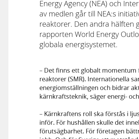
Energy Agency (NEA) och Inter
av medlen går till NEA:s initia
reaktorer. Den andra hälften gå
rapporten World Energy Outloo
globala energisystemet.
– Det finns ett globalt momentum f
reaktorer (SMR). Internationella sa
energiomställningen och bidrar akti
kärnkraftsteknik, säger energi- oc
– Kärnkraftens roll ska förstås i l
inför. För hushållen skulle det inn
förutsägbarhet. För företagen bätt