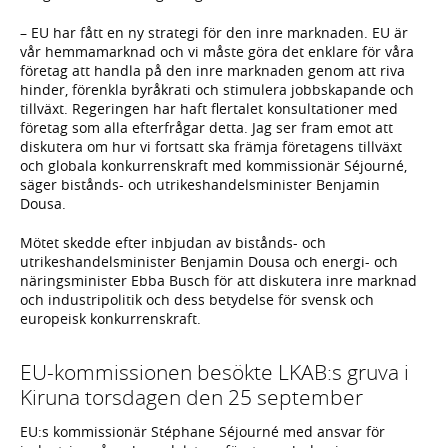
– EU har fått en ny strategi för den inre marknaden. EU är
vår hemmamarknad och vi måste göra det enklare för våra
företag att handla på den inre marknaden genom att riva
hinder, förenkla byråkrati och stimulera jobbskapande och
tillväxt. Regeringen har haft flertalet konsultationer med
företag som alla efterfrågar detta. Jag ser fram emot att
diskutera om hur vi fortsatt ska främja företagens tillväxt
och globala konkurrenskraft med kommissionär Séjourné,
säger bistånds- och utrikeshandelsminister Benjamin
Dousa.
Mötet skedde efter inbjudan av bistånds- och
utrikeshandelsminister Benjamin Dousa och energi- och
näringsminister Ebba Busch för att diskutera inre marknad
och industripolitik och dess betydelse för svensk och
europeisk konkurrenskraft.
EU-kommissionen besökte LKAB:s gruva i
Kiruna torsdagen den 25 september
EU:s kommissionär Stéphane Séjourné med ansvar för