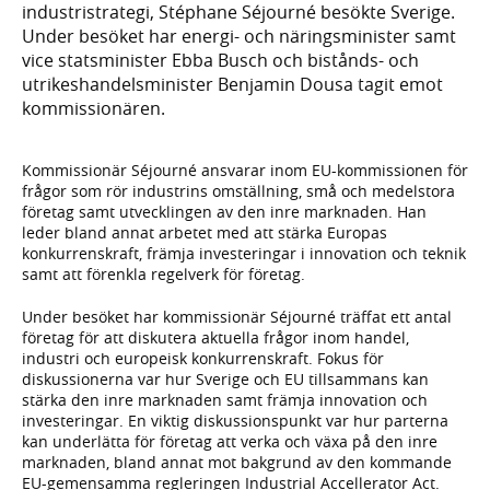
industristrategi, Stéphane Séjourné besökte Sverige.
Under besöket har energi- och näringsminister samt
vice statsminister Ebba Busch och bistånds- och
utrikeshandelsminister Benjamin Dousa tagit emot
kommissionären.
Kommissionär Séjourné ansvarar inom EU-kommissionen för
frågor som rör industrins omställning, små och medelstora
företag samt utvecklingen av den inre marknaden. Han
leder bland annat arbetet med att stärka Europas
konkurrenskraft, främja investeringar i innovation och teknik
samt att förenkla regelverk för företag.
Under besöket har kommissionär Séjourné träffat ett antal
företag för att diskutera aktuella frågor inom handel,
industri och europeisk konkurrenskraft. Fokus för
diskussionerna var hur Sverige och EU tillsammans kan
stärka den inre marknaden samt främja innovation och
investeringar. En viktig diskussionspunkt var hur parterna
kan underlätta för företag att verka och växa på den inre
marknaden, bland annat mot bakgrund av den kommande
EU-gemensamma regleringen Industrial Accellerator Act.