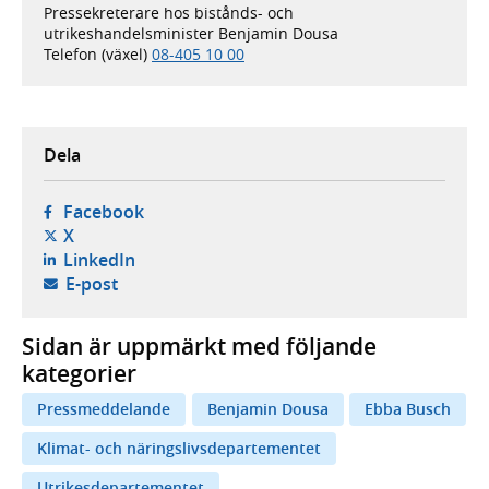
Pressekreterare hos bistånds- och
utrikeshandelsminister Benjamin Dousa
Telefon (växel)
08-405 10 00
Dela
- öppnas i ny flik, extern webbplats,
Facebook
- öppnas i ny flik, extern webbplats,
X
- öppnas i ny flik, extern webbplats,
LinkedIn
- öppnar din e-postklient,
E-post
Sidan är uppmärkt med följande
kategorier
Pressmeddelande
Benjamin Dousa
Ebba Busch
Klimat- och näringslivsdepartementet
Utrikesdepartementet