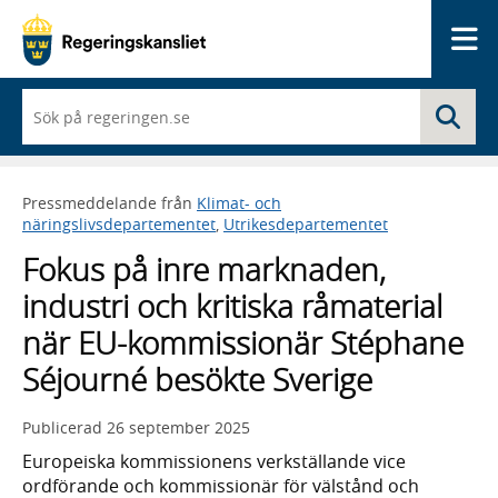
Me
När
Sö
du
börjar
skriva
så
Pressmeddelande från
Klimat- och
framträder
näringslivsdepartementet
,
Utrikesdepartementet
en
lista
Fokus på inre marknaden,
med
sökförslag
industri och kritiska råmaterial
när EU-kommissionär Stéphane
Séjourné besökte Sverige
Publicerad
26 september 2025
Europeiska kommissionens verkställande vice
ordförande och kommissionär för välstånd och