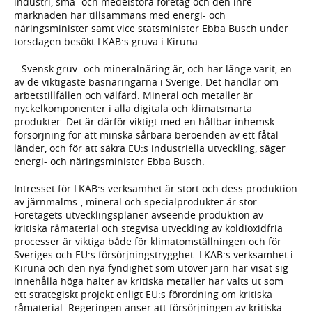
industri, små- och medelstora företag och den inre
marknaden har tillsammans med energi- och
näringsminister samt vice statsminister Ebba Busch under
torsdagen besökt LKAB:s gruva i Kiruna.
– Svensk gruv- och mineralnäring är, och har länge varit, en
av de viktigaste basnäringarna i Sverige. Det handlar om
arbetstillfällen och välfärd. Mineral och metaller är
nyckelkomponenter i alla digitala och klimatsmarta
produkter. Det är därför viktigt med en hållbar inhemsk
försörjning för att minska sårbara beroenden av ett fåtal
länder, och för att säkra EU:s industriella utveckling, säger
energi- och näringsminister Ebba Busch.
Intresset för LKAB:s verksamhet är stort och dess produktion
av järnmalms-, mineral och specialprodukter är stor.
Företagets utvecklingsplaner avseende produktion av
kritiska råmaterial och stegvisa utveckling av koldioxidfria
processer är viktiga både för klimatomställningen och för
Sveriges och EU:s försörjningstrygghet. LKAB:s verksamhet i
Kiruna och den nya fyndighet som utöver järn har visat sig
innehålla höga halter av kritiska metaller har valts ut som
ett strategiskt projekt enligt EU:s förordning om kritiska
råmaterial. Regeringen anser att försörjningen av kritiska