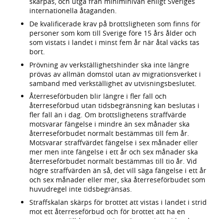
skärpas, och utgå från miniminivån enligt Sveriges
internationella åtaganden.
De kvalificerade krav på brottsligheten som finns för
personer som kom till Sverige före 15 års ålder och
som vistats i landet i minst fem år när åtal väcks tas
bort.
Prövning av verkställighetshinder ska inte längre
prövas av allmän domstol utan av migrationsverket i
samband med verkställighet av utvisningsbeslutet.
Återreseförbuden blir längre i fler fall och
återreseförbud utan tidsbegränsning kan beslutas i
fler fall än i dag. Om brottslighetens straffvärde
motsvarar fängelse i mindre än sex månader ska
återreseförbudet normalt bestämmas till fem år.
Motsvarar straffvärdet fängelse i sex månader eller
mer men inte fängelse i ett år och sex månader ska
återreseförbudet normalt bestämmas till tio år. Vid
högre straffvärden än så, det vill säga fängelse i ett år
och sex månader eller mer, ska återreseförbudet som
huvudregel inte tidsbegränsas.
Straffskalan skärps för brottet att vistas i landet i strid
mot ett återreseförbud och för brottet att ha en