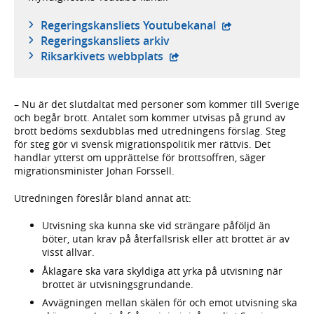
- extern webbplat
Regeringskansliets Youtubekanal
Regeringskansliets arkiv
- extern webbplats,
Riksarkivets webbplats
– Nu är det slutdaltat med personer som kommer till Sverige
och begår brott. Antalet som kommer utvisas på grund av
brott bedöms sexdubblas med utredningens förslag. Steg
för steg gör vi svensk migrationspolitik mer rättvis. Det
handlar ytterst om upprättelse för brottsoffren, säger
migrationsminister Johan Forssell.
Utredningen föreslår bland annat att:
Utvisning ska kunna ske vid strängare påföljd än
böter, utan krav på återfallsrisk eller att brottet är av
visst allvar.
Åklagare ska vara skyldiga att yrka på utvisning när
brottet är utvisningsgrundande.
Avvägningen mellan skälen för och emot utvisning ska