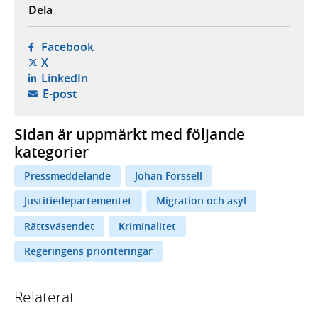
Dela
- öppnas i ny flik, extern webbplats,
Facebook
- öppnas i ny flik, extern webbplats,
X
- öppnas i ny flik, extern webbplats,
LinkedIn
- öppnar din e-postklient,
E-post
Sidan är uppmärkt med följande
kategorier
Pressmeddelande
Johan Forssell
Justitiedepartementet
Migration och asyl
Rättsväsendet
Kriminalitet
Regeringens prioriteringar
Relaterat