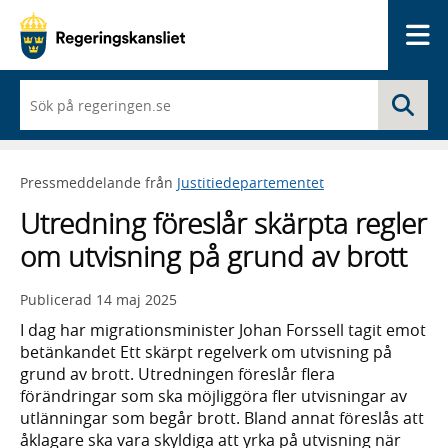
Me
När
Sö
du
börjar
skriva
så
Pressmeddelande från
Justitiedepartementet
framträder
en
Utredning föreslår skärpta regler
lista
med
om utvisning på grund av brott
sökförslag
Publicerad
14 maj 2025
I dag har migrationsminister Johan Forssell tagit emot
betänkandet Ett skärpt regelverk om utvisning på
grund av brott. Utredningen föreslår flera
förändringar som ska möjliggöra fler utvisningar av
utlänningar som begår brott. Bland annat föreslås att
åklagare ska vara skyldiga att yrka på utvisning när