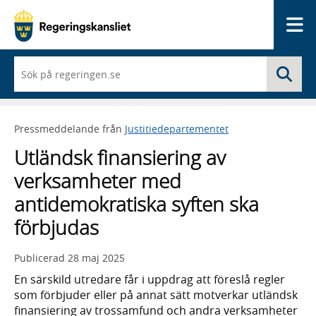
Me
När
Sö
du
börjar
skriva
så
Pressmeddelande från
Justitiedepartementet
framträder
en
Utländsk finansiering av
lista
med
verksamheter med
sökförslag
antidemokratiska syften ska
förbjudas
Publicerad
28 maj 2025
En särskild utredare får i uppdrag att föreslå regler
som förbjuder eller på annat sätt motverkar utländsk
finansiering av trossamfund och andra verksamheter