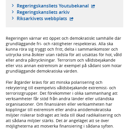
- extern webbplat
Regeringskansliets Youtubekanal
Regeringskansliets arkiv
- extern webbplats,
Riksarkivets webbplats
Regeringen värnar ett öppet och demokratiskt samhälle där
grundläggande fri- och rättigheter respekteras. Alla ska
kunna röra sig tryggt och fritt, delta i sammankomster och
uttrycka sina åsikter utan rädsla för att utsättas för hot, våld
eller andra påtryckningar. Terrorism och våldsbejakande
eller viss annan extremism är exempel på sådant som hotar
grundläggande demokratiska värden.
Fler åtgärder krävs för att minska polarisering och
rekrytering till exempelvis våldsbejakande extremist- och
terroristgrupper. Det förekommer i olika sammanhang att
verksamheter får stöd från andra länder eller utländska
organisationer. Om finansiären eller verksamheten har
kopplingar till extremism eller andra antidemokratiska
miljöer riskerar bidraget att leda till ökad radikalisering och
att sådana miljöer stärks. Det är angeläget att se över
möjligheterna att motverka finansiering i sådana syften.