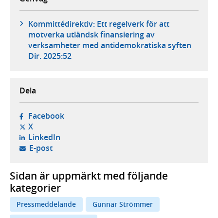
Kommittédirektiv: Ett regelverk för att
motverka utländsk finansiering av
verksamheter med antidemokratiska syften
Dir. 2025:52
Dela
- öppnas i ny flik, extern webbplats,
Facebook
- öppnas i ny flik, extern webbplats,
X
- öppnas i ny flik, extern webbplats,
LinkedIn
- öppnar din e-postklient,
E-post
Sidan är uppmärkt med följande
kategorier
Pressmeddelande
Gunnar Strömmer