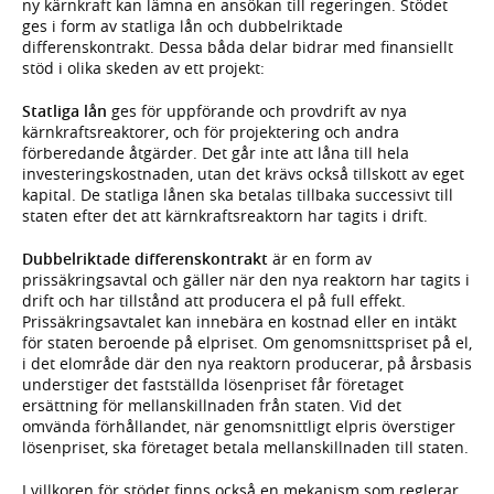
ny kärnkraft kan lämna en ansökan till regeringen. Stödet
ges i form av statliga lån och dubbelriktade
differenskontrakt. Dessa båda delar bidrar med finansiellt
stöd i olika skeden av ett projekt:
Statliga lån
ges för uppförande och provdrift av nya
kärnkraftsreaktorer, och för projektering och andra
förberedande åtgärder. Det går inte att låna till hela
investeringskostnaden, utan det krävs också tillskott av eget
kapital. De statliga lånen ska betalas tillbaka successivt till
staten efter det att kärnkraftsreaktorn har tagits i drift.
Dubbelriktade differenskontrakt
är en form av
prissäkringsavtal och gäller när den nya reaktorn har tagits i
drift och har tillstånd att producera el på full effekt.
Prissäkringsavtalet kan innebära en kostnad eller en intäkt
för staten beroende på elpriset. Om genomsnittspriset på el,
i det elområde där den nya reaktorn producerar, på årsbasis
understiger det fastställda lösenpriset får företaget
ersättning för mellanskillnaden från staten. Vid det
omvända förhållandet, när genomsnittligt elpris överstiger
lösenpriset, ska företaget betala mellanskillnaden till staten.
I villkoren för stödet finns också en mekanism som reglerar