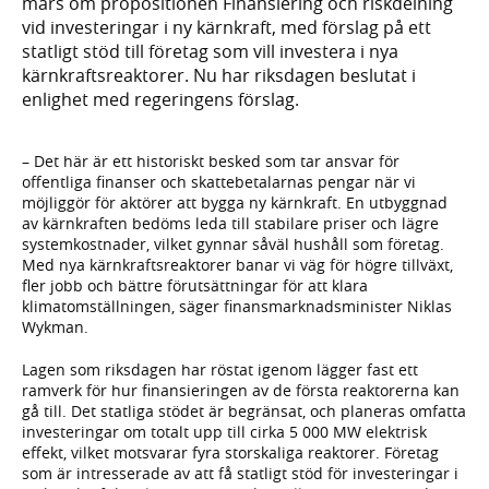
mars om propositionen Finansiering och riskdelning
vid investeringar i ny kärnkraft, med förslag på ett
statligt stöd till företag som vill investera i nya
kärnkraftsreaktorer. Nu har riksdagen beslutat i
enlighet med regeringens förslag.
– Det här är ett historiskt besked som tar ansvar för
offentliga finanser och skattebetalarnas pengar när vi
möjliggör för aktörer att bygga ny kärnkraft. En utbyggnad
av kärnkraften bedöms leda till stabilare priser och lägre
systemkostnader, vilket gynnar såväl hushåll som företag.
Med nya kärnkraftsreaktorer banar vi väg för högre tillväxt,
fler jobb och bättre förutsättningar för att klara
klimatomställningen, säger finansmarknadsminister Niklas
Wykman.
Lagen som riksdagen har röstat igenom lägger fast ett
ramverk för hur finansieringen av de första reaktorerna kan
gå till. Det statliga stödet är begränsat, och planeras omfatta
investeringar om totalt upp till cirka 5 000 MW elektrisk
effekt, vilket motsvarar fyra storskaliga reaktorer. Företag
som är intresserade av att få statligt stöd för investeringar i