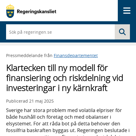
Me
När
Sö
du
börjar
skriva
så
Pressmeddelande från
Finansdepartementet
framträder
en
Klartecken till ny modell för
lista
med
finansiering och riskdelning vid
sökförslag
investeringar i ny kärnkraft
Publicerad
21 maj 2025
Sverige har stora problem med volatila elpriser för
både hushåll och företag och med obalanser i
elsystemet. För att råda bot på detta behöver den
fossilfria baskraften byggas ut. Regeringen beslutade i