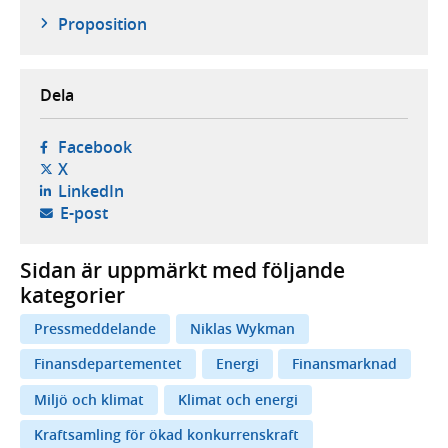
Proposition
Dela
- öppnas i ny flik, extern webbplats,
Facebook
- öppnas i ny flik, extern webbplats,
X
- öppnas i ny flik, extern webbplats,
LinkedIn
- öppnar din e-postklient,
E-post
Sidan är uppmärkt med följande
kategorier
Pressmeddelande
Niklas Wykman
Finansdepartementet
Energi
Finansmarknad
Miljö och klimat
Klimat och energi
Kraftsamling för ökad konkurrenskraft