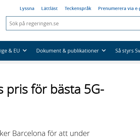
Lyssna
Lättläst
Teckenspråk
Prenumerera via e-
När
du
börjar
skriva
så
rige & EU
Dokument & publikationer
Så styrs S
framträder
en
lista
med
sökförslag
s pris för bästa 5G-
öker Barcelona för att under