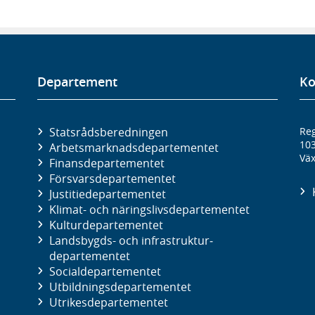
Departement
Ko
Statsrådsberedningen
Reg
10
Arbetsmarknads­departementet
Väx
Finans­departementet
Försvars­departementet
Justitie­departementet
Klimat- och näringslivs­departementet
Kultur­departementet
Landsbygds- och infrastruktur­
departementet
Social­departementet
Utbildnings­departementet
Utrikes­departementet