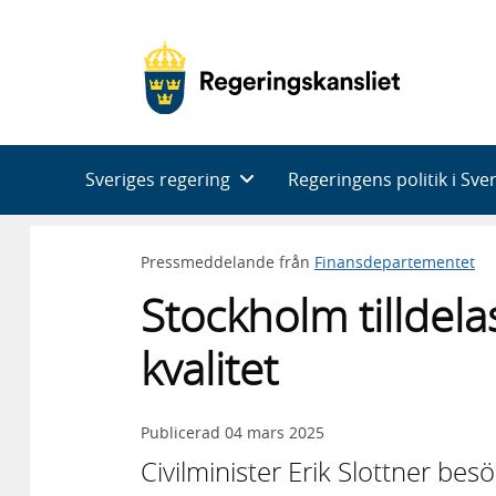
Huvudnavigering
Sveriges regering
Regeringens politik i Sve
Pressmeddelande från
Finansdepartementet
Stockholm tilldela
kvalitet
Publicerad
04 mars 2025
Civilminister Erik Slottner bes