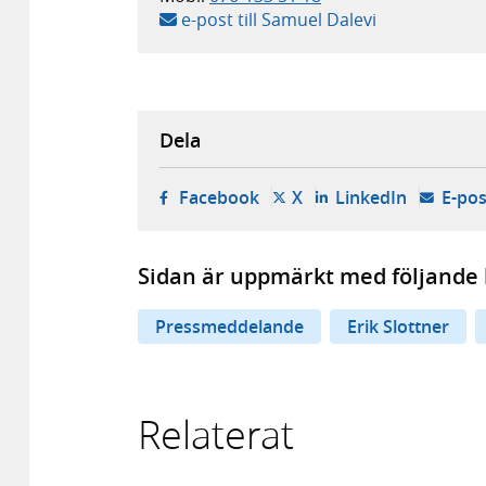
e-post till Samuel Dalevi
Dela
- öppnas i ny flik, extern w
- öppnas i ny flik, ext
- öppnas i
Facebook
X
LinkedIn
E-pos
Sidan är uppmärkt med följande 
Pressmeddelande
Erik Slottner
Relaterat