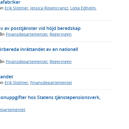
gafabriker
ån
Erik Slottner
,
Jessica Rosencrantz
,
Lotta Edholm
,
v av posttjänster vid höjd beredskap
rån
Finansdepartementet
,
Regeringen
förbereda inrättandet av en nationell
rån
Finansdepartementet
,
Regeringen
 landet
ån
Erik Slottner
,
Finansdepartementet
onuppgifter hos Statens tjänstepensionsverk,
epartementet