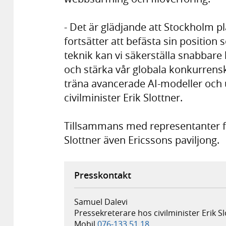
- Det är glädjande att Stockholm pl
fortsätter att befästa sin positio
teknik kan vi säkerställa snabbar
och stärka vår globala konkurrensk
träna avancerade AI-modeller och u
civilminister Erik Slottner.
Tillsammans med representanter 
Slottner även Ericssons paviljong.
Presskontakt
Samuel Dalevi
Pressekreterare hos civilminister Erik S
Mobil
076-133 51 18