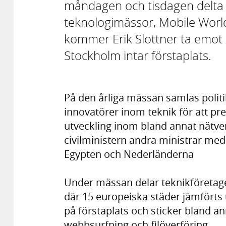
måndagen och tisdagen delta i
teknologimässor, Mobile Wor
kommer Erik Slottner ta emot 
Stockholm intar förstaplats.
På den årliga mässan samlas politi
innovatörer inom teknik för att pr
utveckling inom bland annat nätve
civilministern andra ministrar med 
Egypten och Nederländerna
Under mässan delar teknikföretaget
där 15 europeiska städer jämförts 
på förstaplats och sticker bland a
webbsurfning och filöverföring.