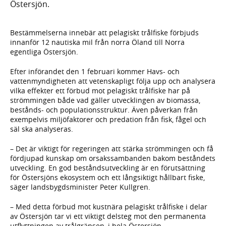
Östersjön.
Bestämmelserna innebär att pelagiskt trålfiske förbjuds
innanför 12 nautiska mil från norra Öland till Norra
egentliga Östersjön.
Efter införandet den 1 februari kommer Havs- och
vattenmyndigheten att vetenskapligt följa upp och analysera
vilka effekter ett förbud mot pelagiskt trålfiske har på
strömmingen både vad gäller utvecklingen av biomassa,
bestånds- och populationsstruktur. Även påverkan från
exempelvis miljöfaktorer och predation från fisk, fågel och
säl ska analyseras.
– Det är viktigt för regeringen att stärka strömmingen och få
fördjupad kunskap om orsakssambanden bakom beståndets
utveckling. En god beståndsutveckling är en förutsättning
för Östersjöns ekosystem och ett långsiktigt hållbart fiske,
säger landsbygdsminister Peter Kullgren.
– Med detta förbud mot kustnära pelagiskt trålfiske i delar
av Östersjön tar vi ett viktigt delsteg mot den permanenta
utflyttningen av trålgränsen, i hela Östersjön.