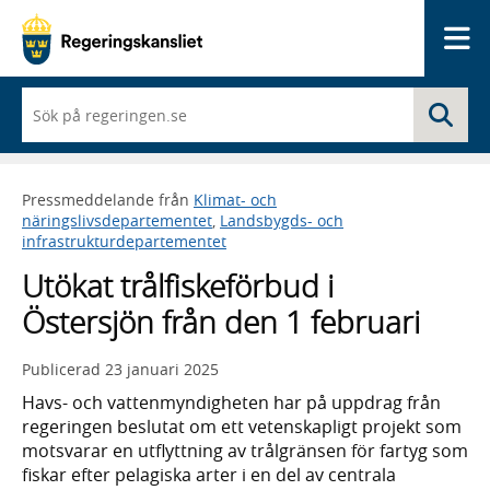
Me
När
Sö
du
börjar
skriva
så
Pressmeddelande från
Klimat- och
framträder
näringslivsdepartementet
,
Landsbygds- och
en
infrastrukturdepartementet
lista
med
Utökat trålfiskeförbud i
sökförslag
Östersjön från den 1 februari
Publicerad
23 januari 2025
Havs- och vattenmyndigheten har på uppdrag från
regeringen beslutat om ett vetenskapligt projekt som
motsvarar en utflyttning av trålgränsen för fartyg som
fiskar efter pelagiska arter i en del av centrala