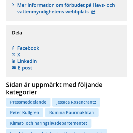
Mer information om förbudet på Havs- och
- extern webbplats
vattenmyndighetens webbplats
Dela
- öppnas i ny flik, extern webbplats,
Facebook
- öppnas i ny flik, extern webbplats,
X
- öppnas i ny flik, extern webbplats,
LinkedIn
- öppnar din e-postklient,
E-post
Sidan är uppmärkt med följande
kategorier
Pressmeddelande
Jessica Rosencrantz
Peter Kullgren
Romina Pourmokhtari
Klimat- och näringslivsdepartementet