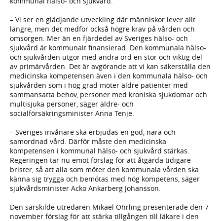
kommunal hälso- och sjukvård.
– Vi ser en glädjande utveckling där människor lever allt
längre, men det medför också högre krav på vården och
omsorgen. Mer än en fjärdedel av Sveriges hälso- och
sjukvård är kommunalt finansierad. Den kommunala hälso-
och sjukvården utgör med andra ord en stor och viktig del
av primärvården. Det är avgörande att vi kan säkerställa den
medicinska kompetensen även i den kommunala hälso- och
sjukvården som i hög grad möter äldre patienter med
sammansatta behov, personer med kroniska sjukdomar och
multisjuka personer, säger äldre- och
socialförsäkringsminister Anna Tenje.
– Sveriges invånare ska erbjudas en god, nära och
samordnad vård. Därför måste den medicinska
kompetensen i kommunal hälso- och sjukvård stärkas.
Regeringen tar nu emot förslag för att åtgärda tidigare
brister, så att alla som möter den kommunala vården ska
känna sig trygga och bemötas med hög kompetens, säger
sjukvårdsminister Acko Ankarberg Johansson.
Den särskilde utredaren Mikael Ohrling presenterade den 7
november förslag för att stärka tillgången till läkare i den