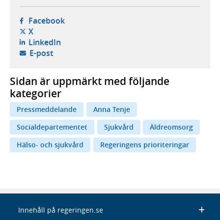
- öppnas i ny flik, extern webbplats,
Facebook
- öppnas i ny flik, extern webbplats,
X
- öppnas i ny flik, extern webbplats,
LinkedIn
- öppnar din e-postklient,
E-post
Sidan är uppmärkt med följande
kategorier
Pressmeddelande
Anna Tenje
Socialdepartementet
Sjukvård
Äldreomsorg
Hälso- och sjukvård
Regeringens prioriteringar
Innehåll på regeringen.se