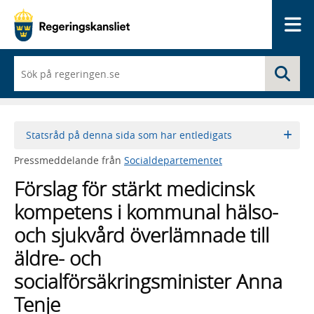
Me
När
Sö
du
börjar
skriva
så
framträder
Statsråd på denna sida som har entledigats
en
lista
Pressmeddelande från
Socialdepartementet
med
sökförslag
Förslag för stärkt medicinsk
kompetens i kommunal hälso-
och sjukvård överlämnade till
äldre- och
socialförsäkringsminister Anna
Tenje