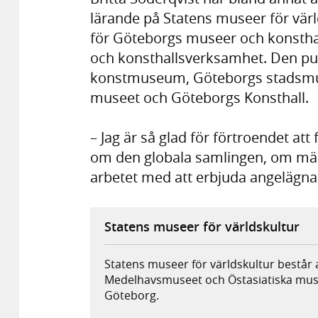
lärande på Statens museer för värld
för Göteborgs museer och konstha
och konsthallsverksamhet. Den p
konstmuseum, Göteborgs stadsmus
museet och Göteborgs Konsthall.
– Jag är så glad för förtroendet a
om den globala samlingen, om män
arbetet med att erbjuda angelägna 
Statens museer för världskultur
Statens museer för världskultur består 
Medelhavsmuseet och Östasiatiska muse
Göteborg.