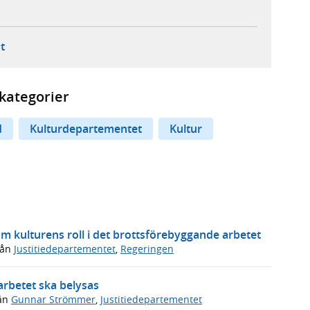
ebbplats,
ern webbplats,
 ny flik, extern webbplats,
- öppnar din e-postklient,
t
kategorier
d
Kulturdepartementet
Kultur
m kulturens roll i det brottsförebyggande arbetet
rån
Justitiedepartementet
,
Regeringen
arbetet ska belysas
ån
Gunnar Strömmer
,
Justitiedepartementet