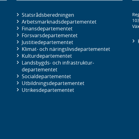
Statsrådsberedningen
Reg
10
Arbetsmarknads­departementet
Väx
Finans­departementet
Försvars­departementet
Justitie­departementet
Klimat- och näringslivs­departementet
Kultur­departementet
Landsbygds- och infrastruktur­
departementet
Social­departementet
Utbildnings­departementet
Utrikes­departementet