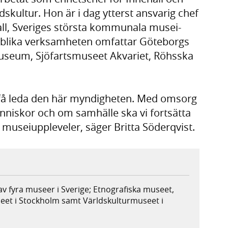
skultur. Hon är i dag ytterst ansvarig chef
ll, Sveriges största kommunala musei-
ublika verksamheten omfattar Göteborgs
eum, Sjöfartsmuseet Akvariet, Röhsska
tt få leda den här myndigheten. Med omsorg
niskor och om samhälle ska vi fortsätta
museiuppleveler, säger Britta Söderqvist.
av fyra museer i Sverige; Etnografiska museet,
et i Stockholm samt Världskulturmuseet i