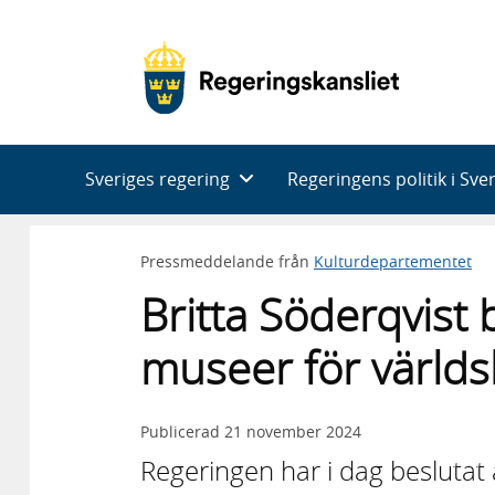
Huvudnavigering
Sveriges regering
Regeringens politik i Sve
Pressmeddelande från
Kulturdepartementet
Britta Söderqvist b
museer för världs
Publicerad
21 november 2024
Regeringen har i dag beslutat at