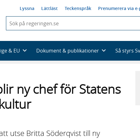
Lyssna
Lättläst
Teckenspråk
Prenumerera via e-
När
du
börjar
skriva
så
rige & EU
Dokument & publikationer
Så styrs S
framträder
en
lista
med
sökförslag
lir ny chef för Statens
kultur
t utse Britta Söderqvist till ny