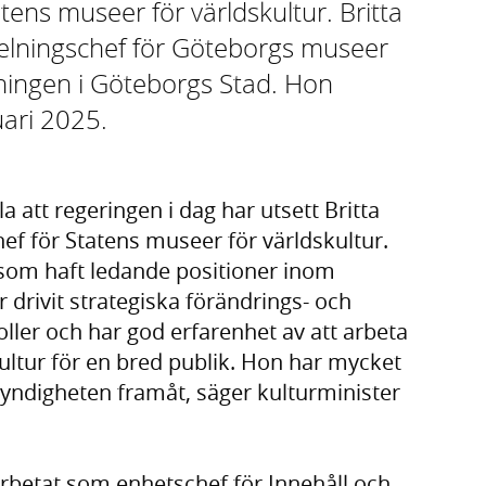
tens museer för världskultur. Britta
elningschef för Göteborgs museer
tningen i Göteborgs Stad. Hon
uari 2025.
 att regeringen i dag har utsett Britta
hef för Statens museer för världskultur.
 som haft ledande positioner inom
 drivit strategiska förändrings- och
roller och har god erfarenhet av att arbeta
kultur för en bred publik. Hon har mycket
myndigheten framåt, säger kulturminister
arbetat som enhetschef för Innehåll och