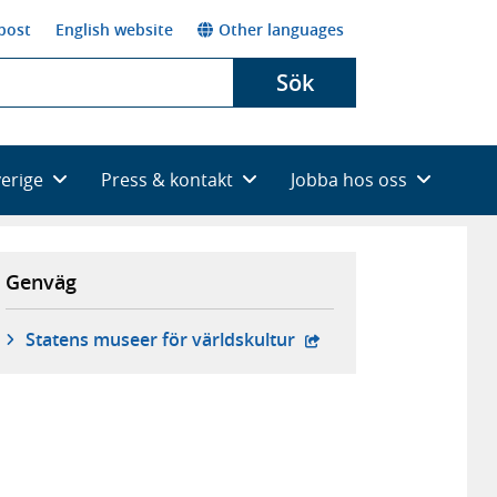
post
English website
Other languages
Sök
verige
Press & kontakt
Jobba hos oss
Genväg
- extern webbplats,
Statens museer för världskultur