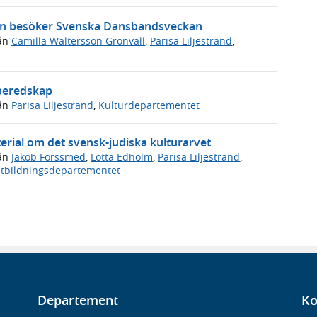
tern besöker Svenska Dansbandsveckan
ån
Camilla Waltersson Grönvall
,
Parisa Liljestrand
,
 beredskap
ån
Parisa Liljestrand
,
Kulturdepartementet
terial om det svensk-judiska kulturarvet
ån
Jakob Forssmed
,
Lotta Edholm
,
Parisa Liljestrand
,
tbildningsdepartementet
Departement
Ko