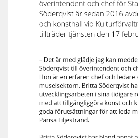
överintendent och chef för Sta
Söderqvist är sedan 2016 avd
och konsthall vid Kulturförval
tillträder tjänsten den 17 febr
– Det är med glädje jag kan meddela
Söderqvist till överintendent och c
Hon är en erfaren chef och ledare
museisektorn. Britta Söderqvist har
utvecklingsarbeten i sina tidigare 
med att tillgängliggöra konst och 
goda förutsättningar för att leda 
Parisa Liljestrand.
Britta Söderqvist har bland annat 