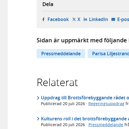
Dela
- öppnas i ny flik, extern w
- öppnas i ny flik, ext
- öppnas i
Facebook
X
LinkedIn
E-pos
Sidan är uppmärkt med följande 
Pressmeddelande
Parisa Liljestran
Relaterat
Uppdrag till Brottsförebyggande rådet o
Publicerad
20 juli 2026
·
Regeringsuppdrag
f
Kulturens roll i det brottsförebyggande 
Publicerad
20 juli 2026
·
Pressmeddelande
fr