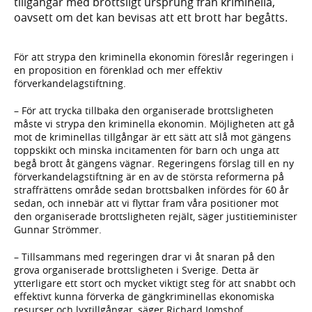
tillgångar med brottsligt ursprung från kriminella,
oavsett om det kan bevisas att ett brott har begåtts.
För att strypa den kriminella ekonomin föreslår regeringen i
en proposition en förenklad och mer effektiv
förverkandelagstiftning.
– För att trycka tillbaka den organiserade brottsligheten
måste vi strypa den kriminella ekonomin. Möjligheten att gå
mot de kriminellas tillgångar är ett sätt att slå mot gängens
toppskikt och minska incitamenten för barn och unga att
begå brott åt gängens vägnar. Regeringens förslag till en ny
förverkandelagstiftning är en av de största reformerna på
straffrättens område sedan brottsbalken infördes för 60 år
sedan, och innebär att vi flyttar fram våra positioner mot
den organiserade brottsligheten rejält, säger justitieminister
Gunnar Strömmer.
– Tillsammans med regeringen drar vi åt snaran på den
grova organiserade brottsligheten i Sverige. Detta är
ytterligare ett stort och mycket viktigt steg för att snabbt och
effektivt kunna förverka de gängkriminellas ekonomiska
resurser och lyxtillgångar, säger Richard Jomshof,