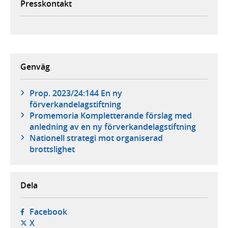
Presskontakt
Genväg
Prop. 2023/24:144 En ny
förverkandelagstiftning
Promemoria Kompletterande förslag med
anledning av en ny förverkandelagstiftning
Nationell strategi mot organiserad
brottslighet
Dela
- öppnas i ny flik, extern webbplats,
Facebook
- öppnas i ny flik, extern webbplats,
X