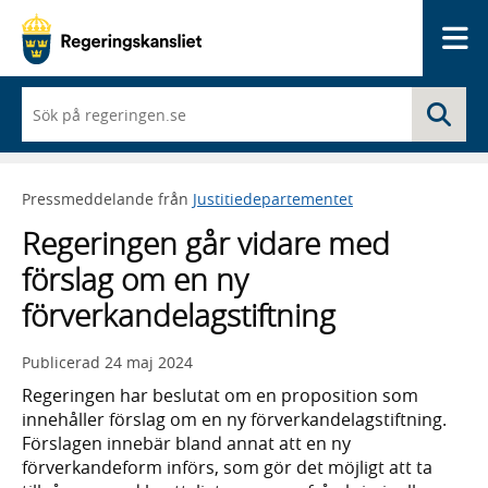
Me
När
Sö
du
börjar
skriva
så
Pressmeddelande från
Justitiedepartementet
framträder
en
Regeringen går vidare med
lista
med
förslag om en ny
sökförslag
förverkandelagstiftning
Publicerad
24 maj 2024
Regeringen har beslutat om en proposition som
innehåller förslag om en ny förverkandelagstiftning.
Förslagen innebär bland annat att en ny
förverkandeform införs, som gör det möjligt att ta