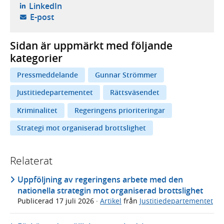
- öppnas i ny flik, extern webbplats,
LinkedIn
- öppnar din e-postklient,
E-post
Sidan är uppmärkt med följande
kategorier
Pressmeddelande
Gunnar Strömmer
Justitiedepartementet
Rättsväsendet
Kriminalitet
Regeringens prioriteringar
Strategi mot organiserad brottslighet
Relaterat
Uppföljning av regeringens arbete med den
nationella strategin mot organiserad brottslighet
Publicerad
17 juli 2026
·
Artikel
från
Justitiedepartementet