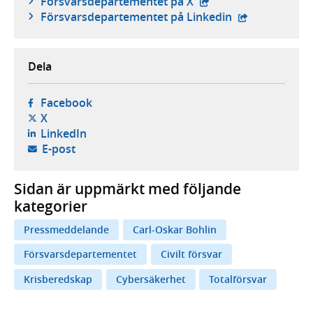
- extern webbplats,
Försvars­departementet på X
- extern webbp
Försvars­departementet på Linkedin
Dela
- öppnas i ny flik, extern webbplats,
Facebook
- öppnas i ny flik, extern webbplats,
X
- öppnas i ny flik, extern webbplats,
LinkedIn
- öppnar din e-postklient,
E-post
Sidan är uppmärkt med följande
kategorier
Pressmeddelande
Carl-Oskar Bohlin
Försvarsdepartementet
Civilt försvar
Krisberedskap
Cybersäkerhet
Totalförsvar