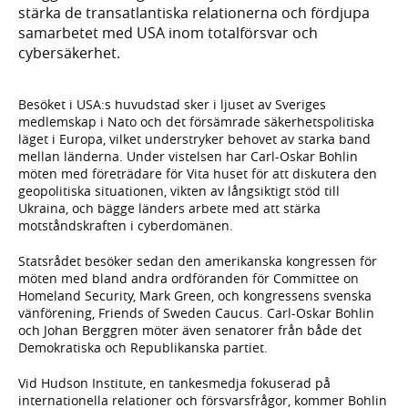
stärka de transatlantiska relationerna och fördjupa
samarbetet med USA inom totalförsvar och
cybersäkerhet.
Besöket i USA:s huvudstad sker i ljuset av Sveriges
medlemskap i Nato och det försämrade säkerhetspolitiska
läget i Europa, vilket understryker behovet av starka band
mellan länderna. Under vistelsen har Carl-Oskar Bohlin
möten med företrädare för Vita huset för att diskutera den
geopolitiska situationen, vikten av långsiktigt stöd till
Ukraina, och bägge länders arbete med att stärka
motståndskraften i cyberdomänen.
Statsrådet besöker sedan den amerikanska kongressen för
möten med bland andra ordföranden för Committee on
Homeland Security, Mark Green, och kongressens svenska
vänförening, Friends of Sweden Caucus. Carl-Oskar Bohlin
och Johan Berggren möter även senatorer från både det
Demokratiska och Republikanska partiet.
Vid Hudson Institute, en tankesmedja fokuserad på
internationella relationer och försvarsfrågor, kommer Bohlin