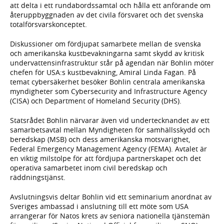
att delta i ett rundabordssamtal och hålla ett anförande om
återuppbyggnaden av det civila försvaret och det svenska
totalförsvarskonceptet.
Diskussioner om fördjupat samarbete mellan de svenska
och amerikanska kustbevakningarna samt skydd av kritisk
undervattensinfrastruktur står på agendan när Bohlin möter
chefen för USA:s kustbevakning, Amiral Linda Fagan. På
temat cybersäkerhet besöker Bohlin centrala amerikanska
myndigheter som Cybersecurity and Infrastructure Agency
(CISA) och Department of Homeland Security (DHS).
Statsrådet Bohlin närvarar även vid undertecknandet av ett
samarbetsavtal mellan Myndigheten för samhällsskydd och
beredskap (MSB) och dess amerikanska motsvarighet,
Federal Emergency Management Agency (FEMA). Avtalet är
en viktig milstolpe för att fördjupa partnerskapet och det
operativa samarbetet inom civil beredskap och
räddningstjänst.
Avslutningsvis deltar Bohlin vid ett seminarium anordnat av
Sveriges ambassad i anslutning till ett möte som USA
arrangerar för Natos krets av seniora nationella tjänstemän