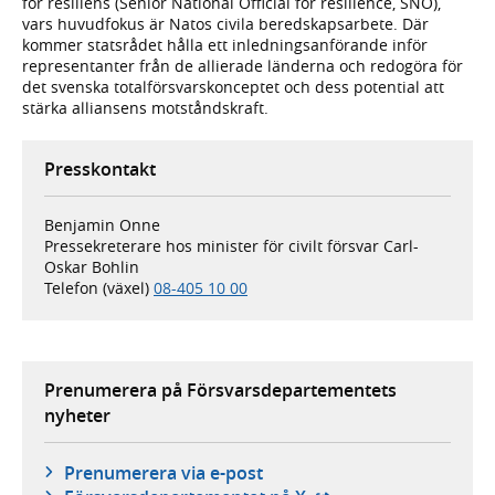
för resiliens (Senior National Official for resilience, SNO),
vars huvudfokus är Natos civila beredskapsarbete. Där
kommer statsrådet hålla ett inledningsanförande inför
representanter från de allierade länderna och redogöra för
det svenska totalförsvarskonceptet och dess potential att
stärka alliansens motståndskraft.
Presskontakt
Benjamin Onne
Pressekreterare hos minister för civilt försvar Carl-
Oskar Bohlin
Telefon (växel)
08-405 10 00
Prenumerera på Försvarsdepartementets
nyheter
Prenumerera via e-post