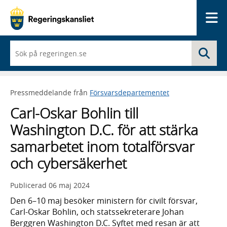
Me
När
Sö
du
börjar
skriva
så
Pressmeddelande från
Försvarsdepartementet
framträder
en
Carl-Oskar Bohlin till
lista
med
Washington D.C. för att stärka
sökförslag
samarbetet inom totalförsvar
och cybersäkerhet
Publicerad
06 maj 2024
Den 6–10 maj besöker ministern för civilt försvar,
Carl-Oskar Bohlin, och statssekreterare Johan
Berggren Washington D.C. Syftet med resan är att