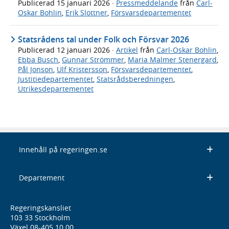
Publicerad
15 januari 2026
·
Pressmeddelande
från
Carl-
Oskar Bohlin
,
Erik Slottner
,
Försvarsdepartementet
Statsrådens tal under Folk och Försvar 2026
Publicerad
12 januari 2026
·
Artikel
från
Carl-Oskar Bohlin
,
Ebba Busch
,
Gunnar Strömmer
,
Maria Malmer Stenergard
,
Pål Jonson
,
Ulf Kristersson
,
Försvarsdepartementet
,
Justitiedepartementet
,
Statsrådsberedningen
,
Utrikesdepartementet
Innehåll på regeringen.se
Departement
Regeringskansliet
103 33 Stockholm
Växel 08-405 10 00