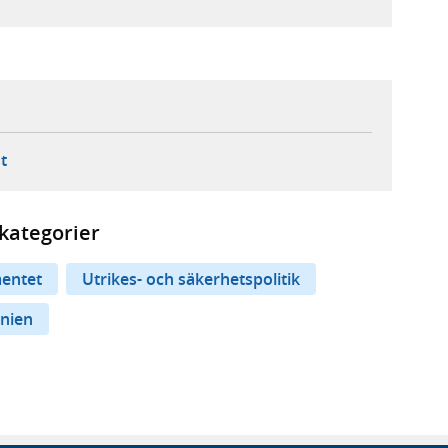
ebbplats,
ern webbplats,
 ny flik, extern webbplats,
- öppnar din e-postklient,
t
kategorier
entet
Utrikes- och säkerhetspolitik
nnien