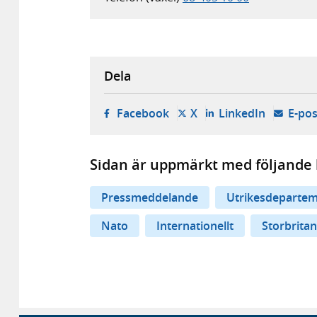
Dela
- öppnas i ny flik, extern w
- öppnas i ny flik, ext
- öppnas i
Facebook
X
LinkedIn
E-pos
Sidan är uppmärkt med följande 
Pressmeddelande
Utrikesdepartem
Nato
Internationellt
Storbrita