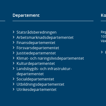
Departement
Ko
Statsrådsberedningen
Reg
10
Arbetsmarknads­departementet
Väx
Finans­departementet
Försvars­departementet
Justitie­departementet
Klimat- och näringslivs­departementet
Kultur­departementet
Landsbygds- och infrastruktur­
departementet
Social­departementet
Utbildnings­departementet
Utrikes­departementet