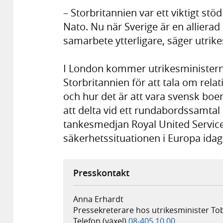
– Storbritannien var ett viktigt stö
Nato. Nu när Sverige är en allierad 
samarbete ytterligare, säger utrike
I London kommer utrikesministern 
Storbritannien för att tala om rela
och hur det är att vara svensk boe
att delta vid ett rundabordssamtal
tankesmedjan Royal United Service
säkerhetssituationen i Europa idag
Presskontakt
Anna Erhardt
Pressekreterare hos utrikesminister Tob
Telefon (växel)
08-405 10 00