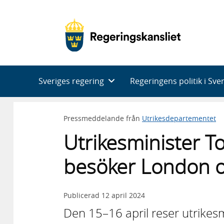
Huvudnavigering
Sveriges regering
Regeringens politik i Sve
Pressmeddelande från
Utrikesdepartementet
Utrikesminister To
besöker London 
Publicerad
12 april 2024
Den 15–16 april reser utrikesmi