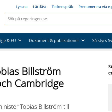
Lyssna
Lättläst
Teckenspråk
Prenumerera via e-
När
du
börjar
skriva
så
rige & EU
Dokument & publikationer
Så styrs S
framträder
en
lista
med
sökförslag
S
bias Billström
e
och Cambridge
nister Tobias Billström till