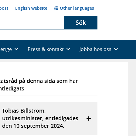
post
English website
Other languages
Sök
verige
Press & kontakt
Jobba hos oss
tatsråd på denna sida som har
ntledigats
Tobias Billström,
utrikesminister, entledigades
den 10 september 2024.