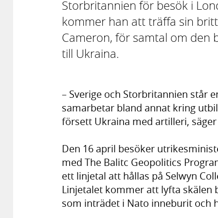
Storbritannien för besök i L
kommer han att träffa sin brit
Cameron, för samtal om den bi
till Ukraina.
– Sverige och Storbritannien står en
samarbetar bland annat kring utbi
försett Ukraina med artilleri, säger
Den 16 april besöker utrikesminist
med The Balitc Geopolitics Progr
ett linjetal att hållas på Selwyn Col
Linjetalet kommer att lyfta skälen 
som inträdet i Nato inneburit och h