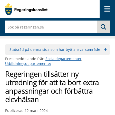
Me
När
Sö
du
börjar
skriva
så
framträder
Statsråd på denna sida som har bytt ansvarsområde
en
lista
Pressmeddelande från
Socialdepartementet
,
med
Utbildningsdepartementet
sökförslag
Regeringen tillsätter ny
utredning för att ta bort extra
anpassningar och förbättra
elevhälsan
Publicerad
12 mars 2024