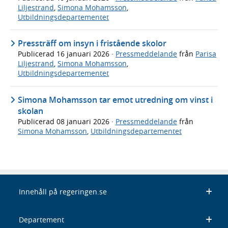
Liljestrand
,
Simona Mohamsson
,
Utbildningsdepartementet
Pressträff om insyn i fristående skolor
Publicerad
16 januari 2026
·
Pressmeddelande
från
Parisa
Liljestrand
,
Simona Mohamsson
,
Utbildningsdepartementet
Simona Mohamsson tar emot utredning om vinst i
skolan
Publicerad
08 januari 2026
·
Pressmeddelande
från
Simona Mohamsson
,
Utbildningsdepartementet
Innehåll på regeringen.se
Departement