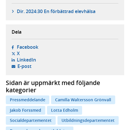
Dir. 2024:30 En förbättrad elevhälsa
Dela
- öppnas i ny flik, extern webbplats,
Facebook
- öppnas i ny flik, extern webbplats,
X
- öppnas i ny flik, extern webbplats,
LinkedIn
- öppnar din e-postklient,
E-post
Sidan är uppmärkt med följande
kategorier
Pressmeddelande
Camilla Waltersson Grönvall
Jakob Forssmed
Lotta Edholm
Socialdepartementet
Utbildningsdepartementet