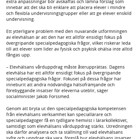
extra anpassningar bör avskaffas och lämna förslag som
innebär att det ska bli enklare att placera elever i mindre
och flexibla undervisningsgrupper eller att ge elever enskild
undervisning.
Ett ytterligare problem med den nuvarande utformningen
av elevhälsan är att den har ett alltför ensidigt fokus på
övergripande specialpedagogiska frågor, vilket riskerar leda
till att elever som lider av fysisk och psykisk ohälsa inte alltid
fångas upp.
– Elevhälsans vårduppdrag måste återupprättas. Dagens
elevhälsa har ett alltför ensidigt fokus på övergripande
specialpedagogiska frågor. Fokuset på dessa frågor har
inneburit att andra nödvändiga hälsofrämjande och
förebyggande insatser för eleverna uteblir, säger
socialminister Jakob Forssmed.
Genom att bryta ut den specialpedagogiska kompetensen
från elevhälsans verksamhet kan speciallärare och
specialpedagoger få en tydligare hemvist i lärarkollektivet,
samtidigt som elevhälsans vårduppdrag stärks. Utredningen
ska därför analysera och ta ställning till vad elevhälsans
syfte och uppdrag ska vara, föreslå hur elevhälsans insatser