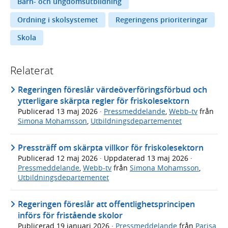
Barn- och ungdomsutbildning
Ordning i skolsystemet
Regeringens prioriteringar
Skola
Relaterat
Regeringen föreslår värdeöverföringsförbud och
ytterligare skärpta regler för friskolesektorn
Publicerad
13 maj 2026
·
Pressmeddelande
,
Webb-tv
från
Simona Mohamsson
,
Utbildningsdepartementet
Pressträff om skärpta villkor för friskolesektorn
Publicerad
12 maj 2026
· Uppdaterad
13 maj 2026
·
Pressmeddelande
,
Webb-tv
från
Simona Mohamsson
,
Utbildningsdepartementet
Regeringen föreslår att offentlighetsprincipen
införs för fristående skolor
Publicerad
19 januari 2026
·
Pressmeddelande
från
Parisa