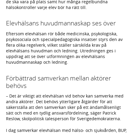
de ska vara på plats samt hur många regelbundna
hälsokontroller varje elev bör ha rätt till.
Elevhälsans huvudmannaskap ses över
Eftersom elevhälsan rör både medicinska, psykologiska,
psykosociala och specialpedagogiska insatser styrs den av
flera olika regelverk, vilket ställer särskilda krav på
elevhälsans huvudman och ledning. Utredningen ges i
uppdrag att se över utformningen av elevhälsans
huvudmannaskap och ledning.
Förbättrad samverkan mellan aktörer
behövs
– Det är viktigt att elevhälsan vid behov kan samverka med
andra aktörer. Det behövs ytterligare åtgärder för att
säkerställa att den samverkan sker på ett ändamålsenligt
sätt och med en tydlig ansvarsfördelning, säger Patrick
Reslow, skolpolitisk talesperson för Sverigedemokraterna.
I dag samverkar elevhälsan med hälso- och sjukvården, BUP,