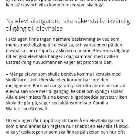
kan stärkas och vilka kompetenser som ska ingå.
Ny elevhälsogaranti ska säkerställa likvärdig
tillgång till elevhälsa
I skollagen finns ingen närmare beskrivning av vad som
menas med tillgång till elevhälsa, och variationen på den
elevhälsa som erbjuds av skolorna är stor. Elevernas tillgång
till en god elevhälsa hänger i dag samman med i vilken
utsträckning huvudmännen väljer att prioritera den.
– Många elever som skulle behöva komma i kontakt med
skolläkare, skolsköterska eller kurator har inte den
möjligheten. Barn och unga uttrycker ofta att de önskar att
elevhälsan vore mer tillgänglig, flexibel och synlig i skolan.
Alla elever måste få sina behov tillgodosedda oavsett vilken
skola de går på, säger socialtjänstminister Camilla
Waltersson Grönvall.
Utredningen får i uppdrag att föreslå en elevhälsogaranti
som bland annat kan reglera hur snabbt en elev ska få stöd,
vilka yrkeskategorier som ska finnas på skolan och hur ofta