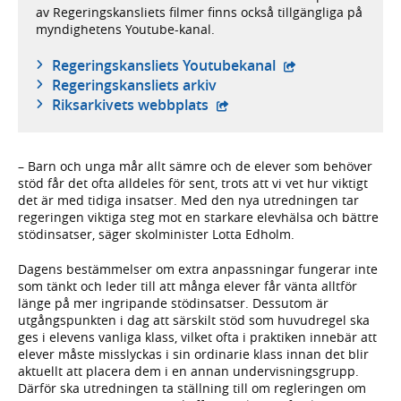
av Regeringskansliets filmer finns också tillgängliga på
myndighetens Youtube-kanal.
- extern webbplat
Regeringskansliets Youtubekanal
Regeringskansliets arkiv
- extern webbplats,
Riksarkivets webbplats
– Barn och unga mår allt sämre och de elever som behöver
stöd får det ofta alldeles för sent, trots att vi vet hur viktigt
det är med tidiga insatser. Med den nya utredningen tar
regeringen viktiga steg mot en starkare elevhälsa och bättre
stödinsatser, säger skolminister Lotta Edholm.
Dagens bestämmelser om extra anpassningar fungerar inte
som tänkt och leder till att många elever får vänta alltför
länge på mer ingripande stödinsatser. Dessutom är
utgångspunkten i dag att särskilt stöd som huvudregel ska
ges i elevens vanliga klass, vilket ofta i praktiken innebär att
elever måste misslyckas i sin ordinarie klass innan det blir
aktuellt att placera dem i en annan undervisningsgrupp.
Därför ska utredningen ta ställning till om regleringen om