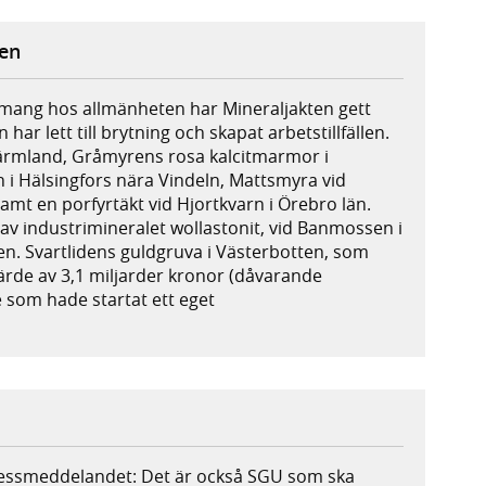
ten
mang hos allmänheten har Mineraljakten gett
 har lett till brytning och skapat arbetstillfällen.
ärmland, Gråmyrens rosa kalcitmarmor i
ch i Hälsingfors nära Vindeln, Mattsmyra vid
samt en porfyrtäkt vid Hjortkvarn i Örebro län.
av industrimineralet wollastonit, vid Banmossen i
ten. Svartlidens guldgruva i Västerbotten, som
 värde av 3,1 miljarder kronor (dåvarande
 som hade startat ett eget
pressmeddelandet: Det är också SGU som ska