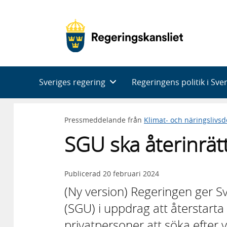
Huvudnavigering
Sveriges regering
Regeringens politik i Sve
Pressmeddelande från
Klimat- och näringslivs
SGU ska återinrät
Publicerad
20 februari 2024
(Ny version) Regeringen ger S
(SGU) i uppdrag att återstart
privatpersoner att söka efter v