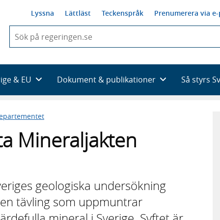
Lyssna
Lättläst
Teckenspråk
Prenumerera via e-
När
du
börjar
skriva
så
rige & EU
Dokument & publikationer
Så styrs S
framträder
en
lista
departementet
med
sökförslag
ta Mineraljakten
veriges geologiska undersökning
a en tävling som uppmuntrar
ärdefulla mineral i Sverige. Syftet är