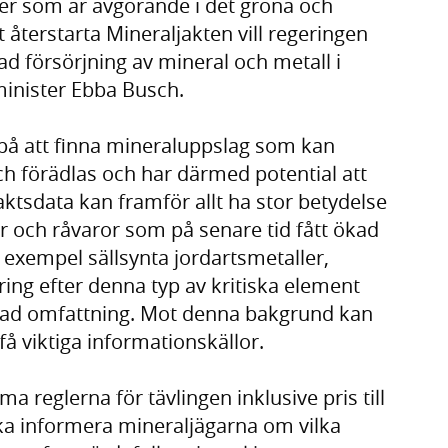
ler som är avgörande i det gröna och
 återstarta Mineraljakten vill regeringen
kad försörjning av mineral och metall i
minister Ebba Busch.
på att finna mineraluppslag som kan
h förädlas och har därmed potential att
jaktsdata kan framför allt ha stor betydelse
er och råvaror som på senare tid fått ökad
 exempel sällsynta jordartsmetaller,
ering efter denna typ av kritiska element
nsad omfattning. Mot denna bakgrund kan
få viktiga informationskällor.
a reglerna för tävlingen inklusive pris till
ka informera mineraljägarna om vilka