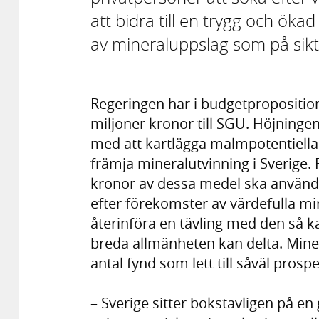
att bidra till en trygg och ök
av mineraluppslag som på sikt k
Regeringen har i budgetpropositione
miljoner kronor till SGU. Höjningen
med att kartlägga malmpotentiell
främja mineralutvinning i Sverige. 
kronor av dessa medel ska användas
efter förekomster av värdefulla mi
återinföra en tävling med den så k
breda allmänheten kan delta. Minera
antal fynd som lett till såväl pros
– Sverige sitter bokstavligen på en