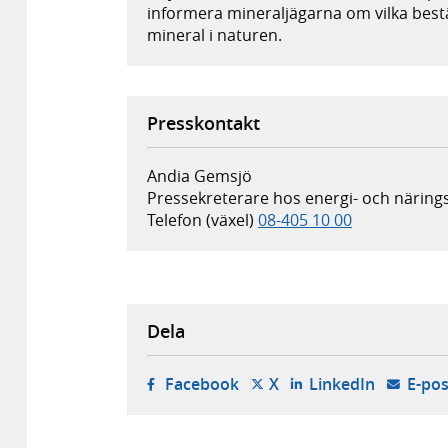
informera mineraljägarna om vilka bestä
mineral i naturen.
Presskontakt
Andia Gemsjö
Pressekreterare hos energi- och näring
Telefon (växel)
08-405 10 00
Dela
- öppnas i ny flik, extern w
- öppnas i ny flik, ext
- öppnas i
Facebook
X
LinkedIn
E-pos