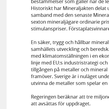
bestämmelser som gäller när de let
Historiskt har Mineraljakten delat ut
samband med den senaste Mineral
sexton mineraljägare ordinarie pris
stimulanspriser. Förstaplatsvinnar
En säker, trygg och hållbar minera
samhällets utveckling och beredska
med klimatomställningen i en ekon
linje med EU:s industristrategi och
tillgången på metaller och mineral
framöver. Sverige är i nuläget und
utvinna de metaller som spelar en 
Regeringen beräknar att tre miljo
att avsättas för uppdraget.