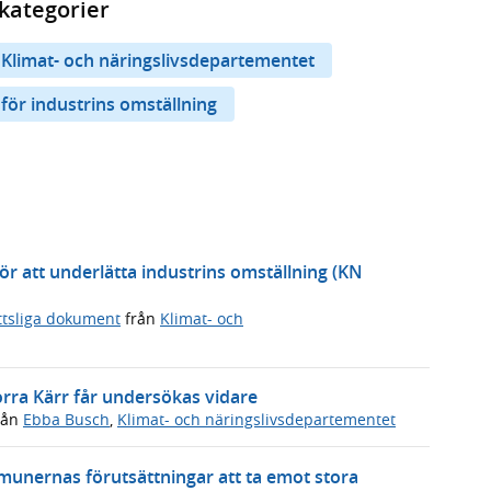
kategorier
Klimat- och näringslivsdepartementet
för industrins omställning
 för att underlätta industrins omställning (KN
ttsliga dokument
från
Klimat- och
orra Kärr får undersökas vidare
rån
Ebba Busch
,
Klimat- och näringslivsdepartementet
munernas förutsättningar att ta emot stora