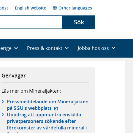
post
English website
Other languages
Sök
verige
Press & kontakt
Jobba hos oss
Genvägar
Läs mer om Mineraljakten:
Pressmeddelande om Mineraljakten
- extern webbplats,
på SGU:s webbplats
Uppdrag att uppmuntra enskilda
privatpersoners sökande efter
förekomster av värdefulla mineral i