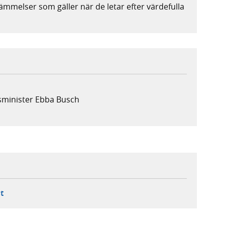
mmelser som gäller när de letar efter värdefulla
sminister Ebba Busch
ebbplats,
ern webbplats,
 ny flik, extern webbplats,
- öppnar din e-postklient,
t