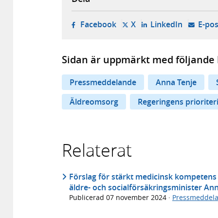
- öppnas i ny flik, extern w
- öppnas i ny flik, ext
- öppnas i
Facebook
X
LinkedIn
E-pos
Sidan är uppmärkt med följande 
Pressmeddelande
Anna Tenje
Äldreomsorg
Regeringens prioriter
Relaterat
Förslag för stärkt medicinsk kompetens
äldre- och socialförsäkringsminister An
Publicerad
07 november 2024
·
Pressmeddel