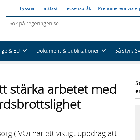
Lyssna
Lättläst
Teckenspråk
Prenumerera via e-
När
du
börjar
skriva
så
rige & EU
Dokument & publikationer
Så styrs S
framträder
en
lista
med
sökförslag
S
tt stärka arbetet med
e
ärdsbrottslighet
rg (IVO) har ett viktigt uppdrag att