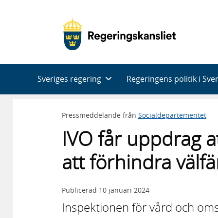
Huvudnavigering
Sveriges regering
Regeringens politik i Sve
Pressmeddelande från
Socialdepartementet
IVO får uppdrag a
att förhindra välf
Publicerad
10 januari 2024
Inspektionen för vård och omso