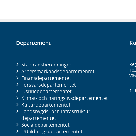
Departement
Ko
Statsrådsberedningen
Reg
10
Arbetsmarknads­departementet
Väx
Finans­departementet
Försvars­departementet
Justitie­departementet
Klimat- och näringslivs­departementet
Kultur­departementet
Landsbygds- och infrastruktur­
departementet
Social­departementet
Utbildnings­departementet