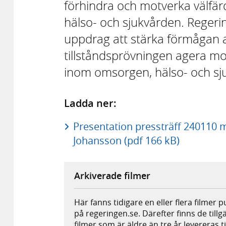
förhindra och motverka välfä
hälso- och sjukvården. Regeri
uppdrag att stärka förmågan a
tillståndsprövningen agera mo
inom omsorgen, hälso- och sj
Ladda ner:
Presentation pressträff 240110
Johansson (pdf 166 kB)
Arkiverade filmer
Här fanns tidigare en eller flera filmer 
på regeringen.se. Därefter finns de tillg
filmer som är äldre än tre år levereras t