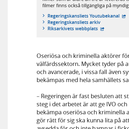
filmer finns också tillgängliga på mynd
- e
Regeringskansliets Youtubekanal
Regeringskansliets arkiv
- extern webb
Riksarkivets webbplats
Oseriösa och kriminella aktörer fö
välfärdssektorn. Mycket tyder på a
och avancerade, i vissa fall även 
bekämpas med hela samhällets s
– Regeringen är fast besluten att s
steg i det arbetet är att ge IVO oc
bekämpa oseriösa och kriminella 
gör rätt för sig ska kunna lita på at
avsedda för och inte hamnar i ficko