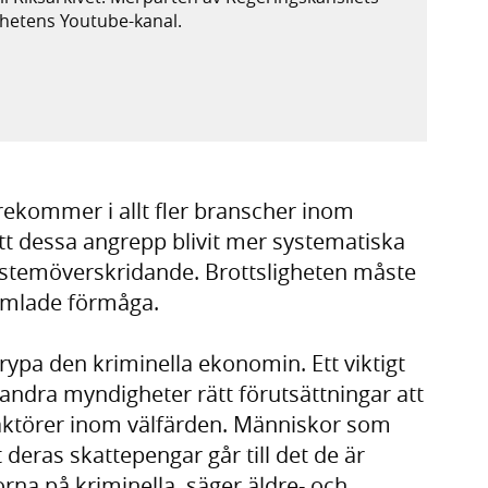
ighetens Youtube-kanal.
xtern webbplats,
plats,
rekommer i allt fler branscher inom
tt dessa angrepp blivit mer systematiska
systemöverskridande. Brottsligheten måste
amlade förmåga.
trypa den kriminella ekonomin. Ett viktigt
h andra myndigheter rätt förutsättningar att
aktörer inom välfärden. Människor som
t deras skattepengar går till det de är
rna på kriminella, säger äldre- och