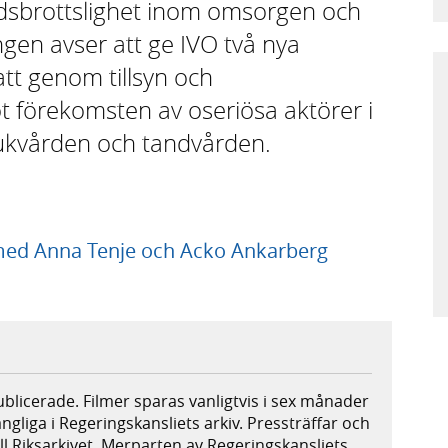
rdsbrottslighet inom omsorgen och
ngen avser att ge IVO två nya
tt genom tillsyn och
t förekomsten av oseriösa aktörer i
ukvården och tandvården.
 med Anna Tenje och Acko Ankarberg
publicerade. Filmer sparas vanligtvis i sex månader
ängliga i Regeringskansliets arkiv. Pressträffar och
ill Riksarkivet. Merparten av Regeringskansliets