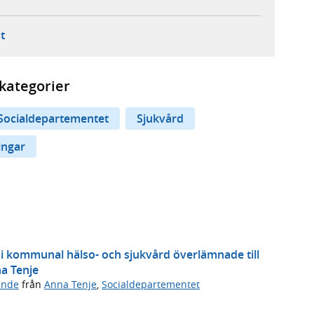
ebbplats,
ern webbplats,
 ny flik, extern webbplats,
- öppnar din e-postklient,
t
kategorier
Socialdepartementet
Sjukvård
ingar
 i kommunal hälso- och sjukvård överlämnade till
na Tenje
ande
från
Anna Tenje
,
Socialdepartementet