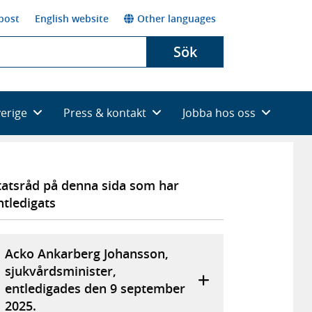
post
English website
Other languages
Sök
verige
Press & kontakt
Jobba hos oss
tatsråd på denna sida som har
ntledigats
Acko Ankarberg Johansson,
sjukvårdsminister,
entledigades den 9 september
2025.