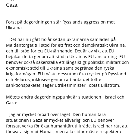
Gaza.
Först på dagordningen står Rysslands aggression mot
Ukraina.
– Det har nu gått tio år sedan ukrainarna samlades på
Maidantorget till stöd för ett fritt och demokratiskt Ukraina,
och till stöd för ett EU-närmande. Det är av vikt att EU
bejakar detta genom att stödja Ukrainas EU-anslutning. EU
behöver också säkerställa ett långsiktigt politiskt, militärt och
ekonomiskt stöd till Ukraina samt begränsa den ryska
krigsförmågan. EU måste dessutom öka trycket på Ryssland
och Belarus, inklusive genom att anta det tolfte
sanktionspaketet, säger utrikesminister Tobias Billström.
Mötets andra dagordningspunkt är situationen i Israel och
Gaza:
– Jag är mycket oroad över läget. Den humanitära
situationen i Gaza är mycket allvarlig, och EU behöver
fortsatt verka för ökat humanitärt tillträde. Israel har rätt att
försvara sig mot Hamas, men alla sidor måste respektera