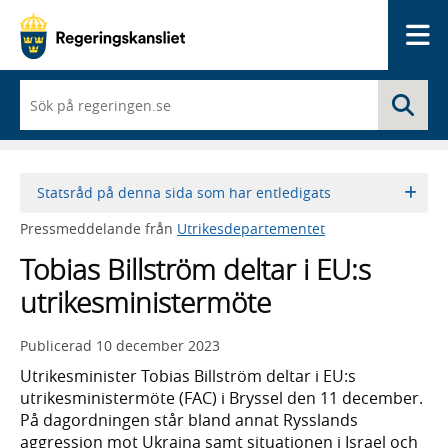
Me
När
Sö
du
börjar
skriva
så
framträder
Statsråd på denna sida som har entledigats
en
lista
Pressmeddelande från
Utrikesdepartementet
med
sökförslag
Tobias Billström deltar i EU:s
utrikesministermöte
Publicerad
10 december 2023
Utrikesminister Tobias Billström deltar i EU:s
utrikesministermöte (FAC) i Bryssel den 11 december.
På dagordningen står bland annat Rysslands
aggression mot Ukraina samt situationen i Israel och