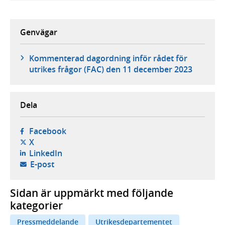
Genvägar
Kommenterad dagordning inför rådet för
utrikes frågor (FAC) den 11 december 2023
Dela
- öppnas i ny flik, extern webbplats,
Facebook
- öppnas i ny flik, extern webbplats,
X
- öppnas i ny flik, extern webbplats,
LinkedIn
- öppnar din e-postklient,
E-post
Sidan är uppmärkt med följande
kategorier
Pressmeddelande
Utrikesdepartementet